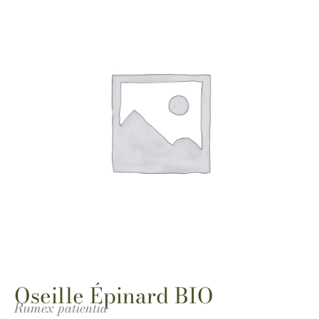
Oseille Épinard BIO
Rumex patientia