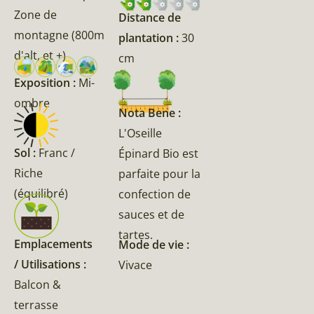
Zone de
Distance de
montagne (800m
plantation :
30
d'alt, et +)
cm
Exposition :
Mi-
ombre
Nota Bene :
L'Oseille
Sol :
Franc /
Épinard Bio est
Riche
parfaite pour la
(équilibré)
confection de
sauces et de
tartes.
Emplacements
Mode de vie :
/ Utilisations :
Vivace
Balcon &
terrasse