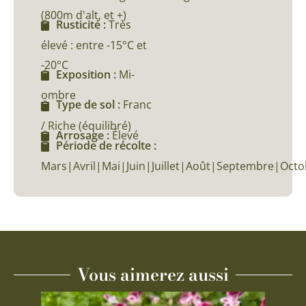
(800m d'alt, et +)
Rusticité :
Très
élevé : entre -15°C et
-20°C
Exposition :
Mi-
ombre
Type de sol :
Franc
/ Riche (équilibré)
Arrosage :
Élevé
Période de récolte :
Mars|Avril|Mai|Juin|Juillet|Août|Septembre|Octo
Vous aimerez aussi