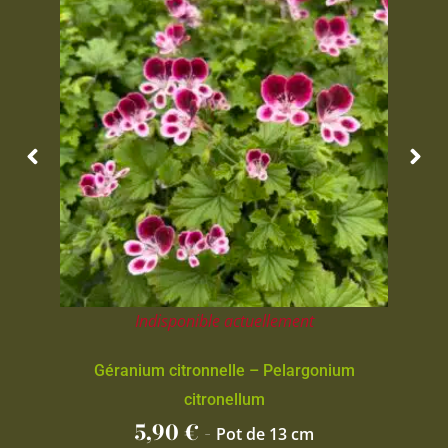
Indisponible actuellement
Géranium citronnelle – Pelargonium
citronellum
5,90
€
-
Pot de 13 cm