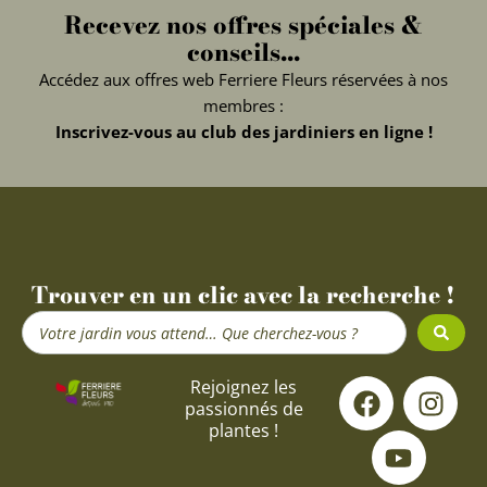
Recevez nos offres spéciales &
conseils...
Accédez aux offres web Ferriere Fleurs réservées à nos
membres :
Inscrivez-vous au club des jardiniers en ligne !
Trouver en un clic avec la recherche !
Search
...
F
Y
I
Rejoignez les
passionnés de
a
o
n
plantes !
c
u
s
e
t
t