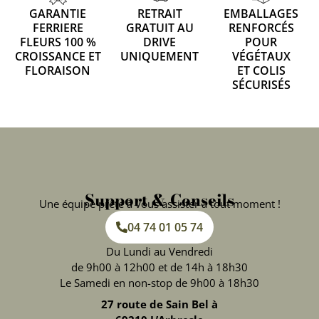
GARANTIE
RETRAIT
EMBALLAGES
FERRIERE
GRATUIT AU
RENFORCÉS
FLEURS 100 %
DRIVE
POUR
CROISSANCE ET
UNIQUEMENT
VÉGÉTAUX
FLORAISON
ET COLIS
SÉCURISÉS
Support & Conseils
Une équipe prête à vous assister à tout moment !
04 74 01 05 74
Du Lundi au Vendredi
de 9h00 à 12h00 et de 14h à 18h30
Le Samedi en non-stop de 9h00 à 18h30
27 route de Sain Bel à