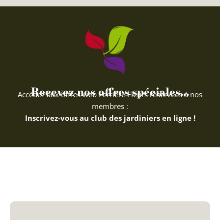
Recevez nos offres spéciales...
Accédez aux offres web Ferriere Fleurs réservées à nos
membres :
Inscrivez-vous au club des jardiniers en ligne !