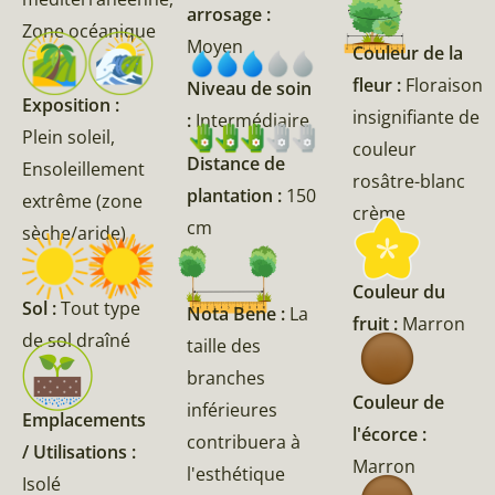
arrosage :
Zone océanique
Moyen
Couleur de la
fleur :
Floraison
Niveau de soin
Exposition :
insignifiante de
:
Intermédiaire
Plein soleil,
couleur
Distance de
Ensoleillement
rosâtre-blanc
plantation :
150
extrême (zone
crème
cm
sèche/aride)
Couleur du
Sol :
Tout type
Nota Bene :
La
fruit :
Marron
de sol draîné
taille des
branches
Couleur de
inférieures
Emplacements
l'écorce :
contribuera à
/ Utilisations :
Marron
l'esthétique
Isolé