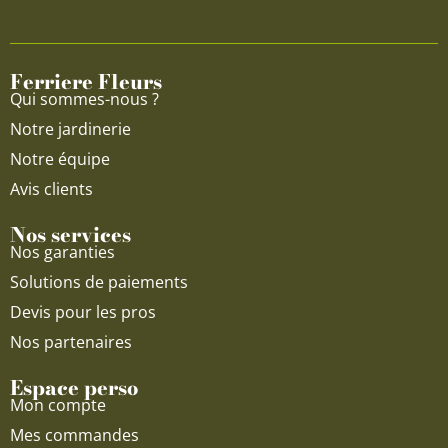
b
u
a
o
b
g
o
e
r
Ferriere Fleurs
k
a
Qui sommes-nous ?
m
Notre jardinerie
Notre équipe
Avis clients
Nos services
Nos garanties
Solutions de paiements
Devis pour les pros
Nos partenaires
Espace perso
Mon compte
Mes commandes