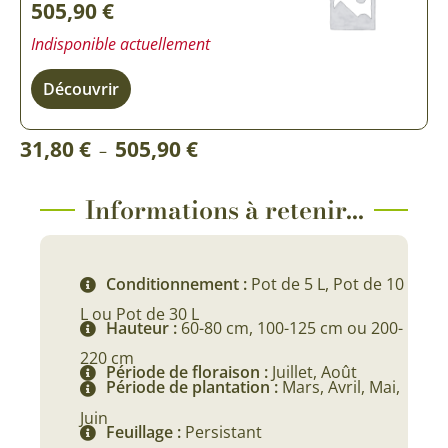
505,90
€
Indisponible actuellement
Découvrir
Plage
31,80
€
505,90
€
–
de
prix :
Informations à retenir...
31,80 €
à
Conditionnement :
Pot de 5 L, Pot de 10
505,90 €
L ou Pot de 30 L
Hauteur :
60-80 cm, 100-125 cm ou 200-
220 cm
Période de floraison :
Juillet, Août
Période de plantation :
Mars, Avril, Mai,
Juin
Feuillage :
Persistant