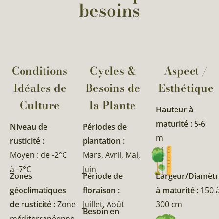
besoins
Conditions
Cycles &
Aspect /
Idéales de
Besoins de
Esthétique
Culture
la Plante​
Hauteur à
maturité :
5-6
Niveau de
Périodes de
m
rusticité :
plantation :
Moyen : de -2°C
Mars, Avril, Mai,
à -7°C
Juin
Zones
Période de
Largeur/Diamètr
géoclimatiques
floraison :
à maturité :
150 
de rusticité :
Zone
Juillet, Août
300 cm
Besoin en
méditerranéenne,