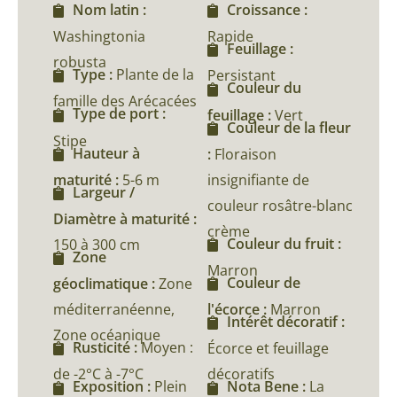
Nom latin :
Croissance :
Washingtonia
Rapide
Feuillage :
robusta
Type :
Plante de la
Persistant
Couleur du
famille des Arécacées
Type de port :
feuillage :
Vert
Couleur de la fleur
Stipe
Hauteur à
:
Floraison
maturité :
5-6 m
insignifiante de
Largeur /
couleur rosâtre-blanc
Diamètre à maturité :
crème
Couleur du fruit :
150 à 300 cm
Zone
Marron
Couleur de
géoclimatique :
Zone
méditerranéenne,
l'écorce :
Marron
Intérêt décoratif :
Zone océanique
Rusticité :
Moyen :
Écorce et feuillage
de -2°C à -7°C
décoratifs
Exposition :
Plein
Nota Bene :
La