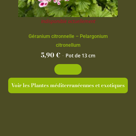
Indisponible actuellement
Géranium citronnelle – Pelargonium
citronellum
5,90
€
-
Pot de 13 cm
Découvrir
Voir les Plantes méditerranéennes et exotiques