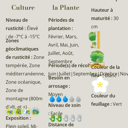
Culture
la Plante​
Hauteur à
maturité :
30
Niveau de
Périodes de
cm
rusticité :
Élevé
plantation :
: de -7°C à -15°C
Février, Mars,
Zones
Avril, Mai, Juin,
géoclimatiques
Juillet, Août,
de rusticité :
Zone
Septembre
tempérée, Zone
Période(s) de récolte :
Couleur de la
méditerranéenne,
Juin|Juillet|Septembre|Octobre|
fleur :
Blanc
Besoin en
Zone océanique,
arrosage :
Zone de
Moyen
Couleur du
montagne (800m
feuillage :
Vert
Niveau de soin
d'alt, et +)
:
Facile
Exposition :
Distance de
Plein soleil, Mi-