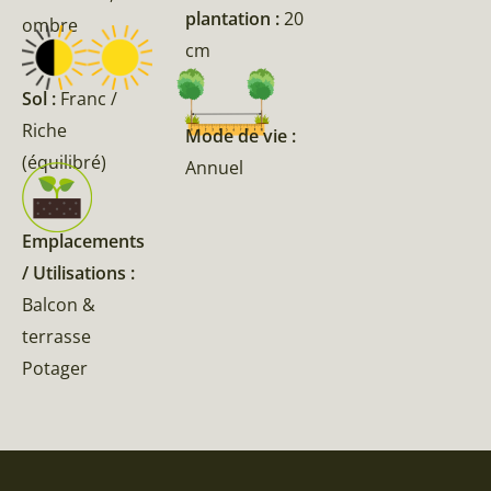
plantation :
20
ombre
cm
Sol :
Franc /
Riche
Mode de vie :
(équilibré)
Annuel
Emplacements
/ Utilisations :
Balcon &
terrasse
Potager