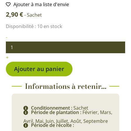
Ajouter à ma liste d'envie
2,90
€
-
Sachet
quantité
Disponibilité :
10 en stock
de
Persil
-
commun
2
BIO
+
Ajouter au panier
Informations à retenir...
Conditionnement :
Sachet
Période de plantation :
Février, Mars,
Avril, Mai, Juin, Juillet, Août, Septembre
Période de récolte :