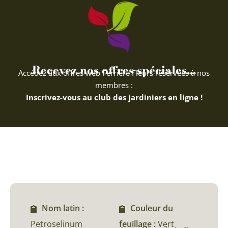
Recevez nos offres spéciales...
Accédez aux offres web Ferriere Fleurs réservées à nos
membres :
Inscrivez-vous au club des jardiniers en ligne !
Nom latin :
Couleur du
Petroselinum
feuillage :
Vert