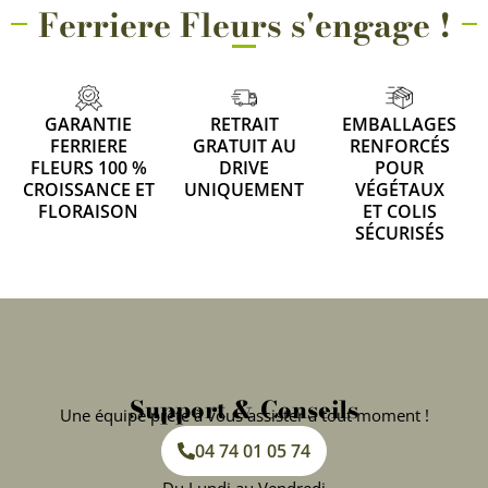
Ferriere Fleurs s'engage !
GARANTIE
RETRAIT
EMBALLAGES
FERRIERE
GRATUIT AU
RENFORCÉS
FLEURS 100 %
DRIVE
POUR
CROISSANCE ET
UNIQUEMENT
VÉGÉTAUX
FLORAISON
ET COLIS
SÉCURISÉS
Support & Conseils
Une équipe prête à vous assister à tout moment !
04 74 01 05 74