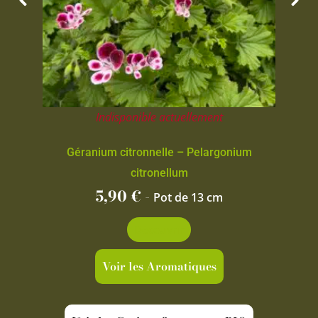
Indisponible actuellement
Géranium citronnelle – Pelargonium
citronellum
5,90
€
-
Pot de 13 cm
Découvrir
Voir les Aromatiques