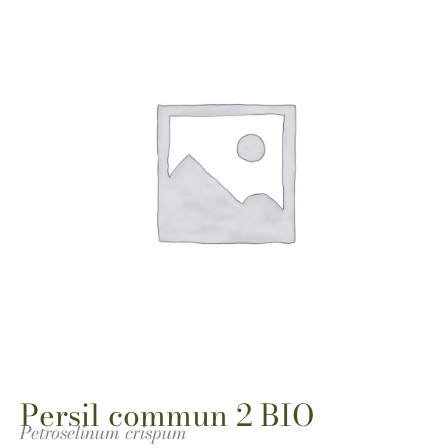
Persil commun 2 BIO
Petroselinum crispum