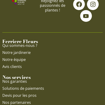
F
Y
I
Rejoignez les
passionnés de
a
o
n
plantes !
c
u
s
e
t
t
b
u
a
o
b
g
o
e
r
Ferriere Fleurs
k
a
Qui sommes-nous ?
m
Notre jardinerie
Notre équipe
Avis clients
Nos services
Nos garanties
Solutions de paiements
Devis pour les pros
Nos partenaires