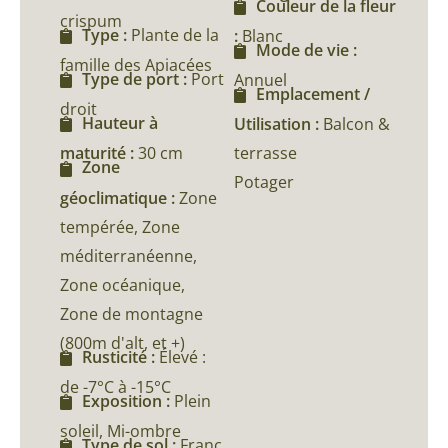
Couleur de la fleur
crispum
Type :
Plante de la
:
Blanc
Mode de vie :
famille des Apiacées
Type de port :
Port
Annuel
Emplacement /
droit
Hauteur à
Utilisation :
Balcon &
maturité :
30 cm
terrasse
Zone
Potager
géoclimatique :
Zone
tempérée, Zone
méditerranéenne,
Zone océanique,
Zone de montagne
(800m d'alt, et +)
Rusticité :
Élevé :
de -7°C à -15°C
Exposition :
Plein
soleil, Mi-ombre
Type de sol :
Franc