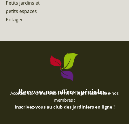
Petits jardins et
petits espaces
Potager
Recevez nos offres spéciales...
Accédez aux offres web Ferriere Fleurs réservées à nos
membres :
Inscrivez-vous au club des jardiniers en ligne !