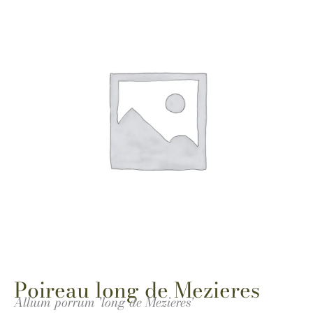
Poireau long de Mezieres
Allium porrum 'long de Mezieres'