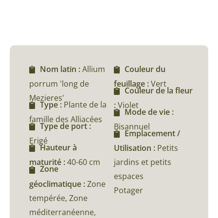
Nom latin :
Allium
Couleur du
porrum 'long de
feuillage :
Vert
Couleur de la fleur
Mezieres'
Type :
Plante de la
:
Violet
Mode de vie :
famille des Alliacées
Type de port :
Bisannuel
Emplacement /
Erigé
Hauteur à
Utilisation :
Petits
maturité :
40-60 cm
jardins et petits
Zone
espaces
géoclimatique :
Zone
Potager
tempérée, Zone
méditerranéenne,