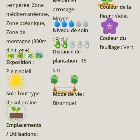
Besoin en
tempérée, Zone
Couleur de la
arrosage :
méditerranéenne,
fleur :
Violet
Moyen
Zone océanique,
Niveau de soin
Zone de
Couleur du
:
Facile
montagne (800m
feuillage :
Vert
d'alt, et +)
Distance de
plantation :
15
Exposition :
cm
Plein soleil
Sol :
Tout type
Mode de vie :
de sol drainé
Bisannuel
Emplacements
/ Utilisations :