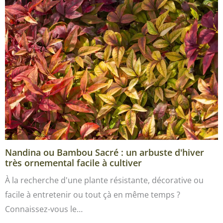
Nandina ou Bambou Sacré : un arbuste d'hiver
très ornemental facile à cultiver
À la recherche d'une plante résistante, décorative ou
facile à entretenir ou tout çà en même temps ?
Connaissez-vous le…