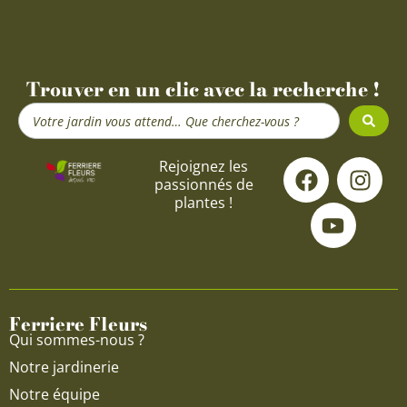
Trouver en un clic avec la recherche !
Search
...
F
Y
I
Rejoignez les
passionnés de
a
o
n
plantes !
c
u
s
e
t
t
b
u
a
o
b
g
o
e
r
Ferriere Fleurs
k
a
Qui sommes-nous ?
m
Notre jardinerie
Notre équipe