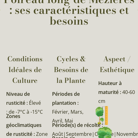
: ses caractéristiques et
besoins
Conditions
Cycles &
Aspect /
Idéales de
Besoins de
Esthétique
Culture
la Plante​
Hauteur à
maturité :
40-60
Niveau de
Périodes de
cm
rusticité :
Élevé
plantation :
: de -7°C à -15°C
Février, Mars,
Zones
Avril, Mai
géoclimatiques
Période(s) de récolte :
de rusticité :
Zone
Août|Septembre|Octobre|Novemb