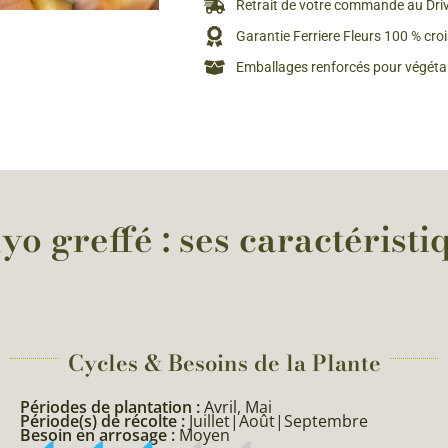
Retrait de votre commande au Dri
Rosiers à grosses fleurs
Semences
Garantie Ferriere Fleurs 100 % cro
d’Antan
Rosiers parfumés
Emballages renforcés pour végétau
Bulbes de
Rosiers grimpants
Bulbes d
 greffé : ses caractéristi
Cycles & Besoins de la Plante​
Périodes de plantation :
Avril, Mai
Période(s) de récolte :
Juillet|Août|Septembre
Besoin en arrosage :
Moyen