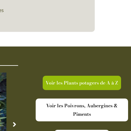
es
Voir les Plants potagers de A à Z
Voir les Poivrons, Aubergines &
Piments