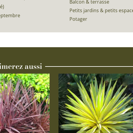
Balcon & terrasse
é)
Petits jardins & petits espac
Septembre
Potager
imerez aussi
Ce
produit
a
plusieurs
variations.
Les
options