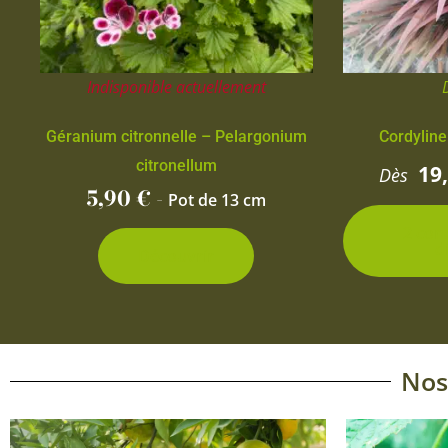
Indisponible actuellement
Géranium citronnelle – Pelargonium
Cordyline
citronellum
19
Dès
5,90
€
-
Pot de 13 cm
2 con
d
Découvrir
Nos