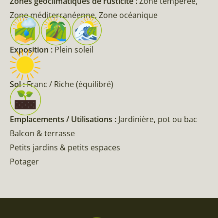
Zones géoclimatiques de rusticité :
Zone tempérée,
Zone méditerranéenne, Zone océanique
Exposition :
Plein soleil
Sol :
Franc / Riche (équilibré)
Emplacements / Utilisations :
Jardinière, pot ou bac
Balcon & terrasse
Petits jardins & petits espaces
Potager