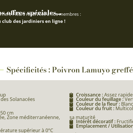
 offres spéciales...
rriere Fleurs réservées à nos membres :
 club des jardiniers en ligne !
Spécificités : Poivron Lamuyo greffé
oup
Croissance :
Assez rapide
e des Solanacées
Couleur du feuillage :
Ver
Couleur de la fleur :
Blan
Couleur du fruit :
Multicol
-50 cm
sa maturité
e, Zone méditerranéenne,
Intérêt décoratif :
Fructif
Emplacement / Utilisation
pérature supérieur à 0°C