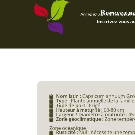
Recevez nos
Accédez aux offres web Fe
Inscrivez-vous au
Nom latin :
Capsicum annuum Gr
Type :
Plante annuelle de la famill
Type de port :
Erigé
Hauteur à maturité :
60-80 cm
Largeur / Diamètre à maturité :
45
Zone géoclimatique :
Zone tempéré
Zone océanique
Rusticité :
Nul : nécessite une tem