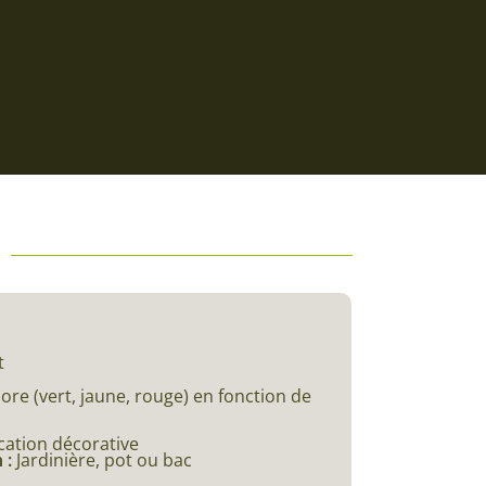
t
c
ore (vert, jaune, rouge) en fonction de
ication décorative
 :
Jardinière, pot ou bac