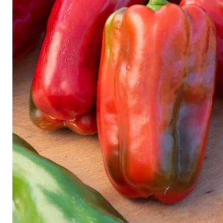
Arbustes de terre de bruyère
Plantes v
Plantes Grimpantes
Plantes v
Arbres fruitiers
Plantes v
Conifères
Plantes v
Plantes méditerranéennes et exotiques
Plantes vi
Rosiers
Plantes vi
remarqua
Plantes vi
Lavande 
Graminé