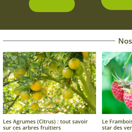
d
Découvrir
Nos
Les Agrumes (Citrus) : tout savoir
Le Framboisi
sur ces arbres fruitiers
star des ver