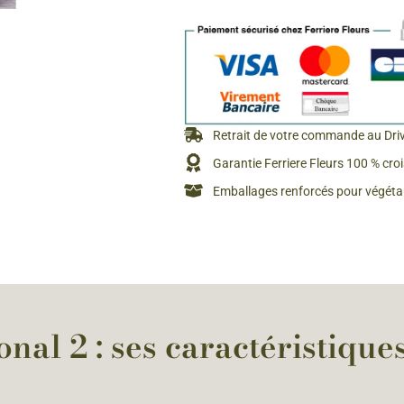
Rosiers à grosses fleurs
Semences
d’Antan
Rosiers parfumés
Bulbes de
Rosiers grimpants
Bulbes d
Retrait de votre commande au Dri
Garantie Ferriere Fleurs 100 % cro
Emballages renforcés pour végétau
nal 2 : ses caractéristique