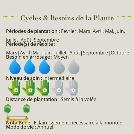
Cycles & Besoins de la Plante​
Périodes de plantation :
Février, Mars, Avril, Mai, Juin,
Juillet, Août, Septembre
Période(s) de récolte :
Mars|Avril|Mai|Juin|Juillet|Août|Septembre|Octobre
Besoin en arrosage :
Moyen
Niveau de soin :
Intermédiaire
Distance de plantation :
Semis à la volée
Nota Bene :
Eclaircissement nécéssaire à la montée
Mode de vie :
Annuel