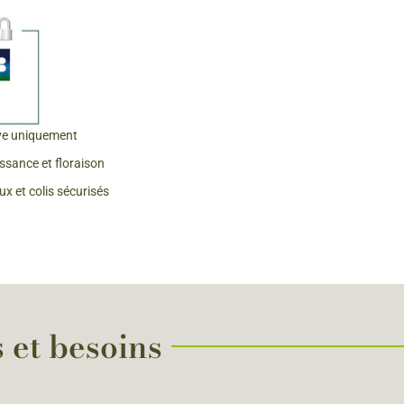
 & Graines Spéciales Fraîcheur
 fleurs de A à Z
u Potager
ve uniquement
issance et floraison
x et colis sécurisés
s et besoins