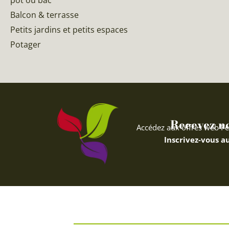
Balcon & terrasse
Petits jardins et petits espaces
Potager
Recevez nos
Accédez aux offres web Fe
Inscrivez-vous au