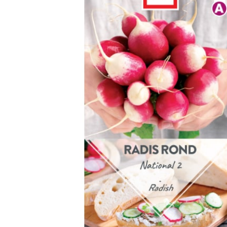
Arbustes de terre de bruyère
Plantes v
Plantes Grimpantes
Plantes v
Arbres fruitiers
Plantes v
Conifères
Plantes v
Plantes méditerranéennes et exotiques
Plantes vi
Rosiers
Plantes vi
remarqua
Plantes vi
Lavande 
Graminé