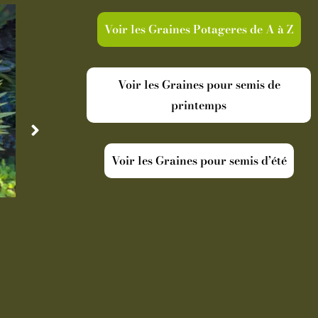
Voir les Graines Potageres de A à Z
Voir les Graines pour semis de
printemps
Voir les Graines pour semis d’été
Disponible
Indisp
Cordyline australis Torbay Dazzler
Oranger Ar
19,90
€
-
Pot de 5 L
39,
Ajouter au panier