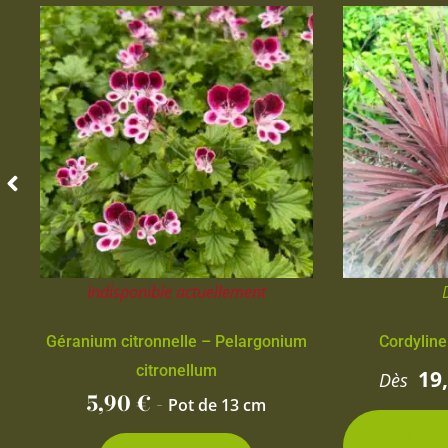
Indisponible actuellement
Géranium citronnelle – Pelargonium
Cordyline
citronellum
19
Dès
5,90
€
-
Pot de 13 cm
2 con