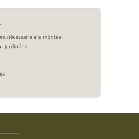
t
c
e
ent nécéssaire à la montée
 :
Jardinière
ces