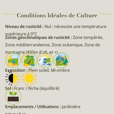
Conditions Idéales de Culture
Niveau de rusticité :
Nul : nécessite une température
supérieure à 0°C
Zones géoclimatiques de rusticité :
Zone tempérée,
Zone méditerranéenne, Zone océanique, Zone de
montagne (800m d'alt, et +)
Exposition :
Plein soleil, Mi-ombre
Sol :
Franc / Riche (équilibré)
Emplacements / Utilisations :
Jardinière
pot ou bac