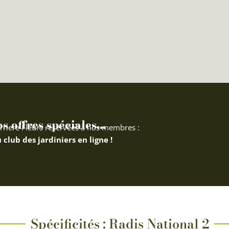
 offres spéciales...
rriere Fleurs réservées à nos membres :
 club des jardiniers en ligne !
Spécificités : Radis National 2