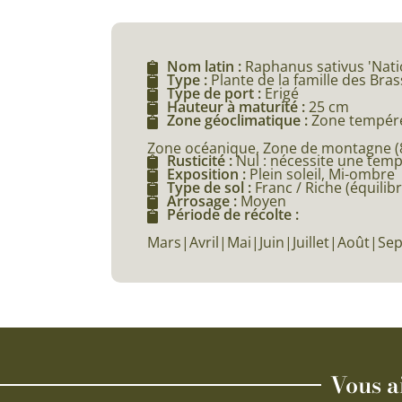
Nom latin :
Raphanus sativus 'Nati
Type :
Plante de la famille des Bra
Type de port :
Erigé
Hauteur à maturité :
25 cm
Zone géoclimatique :
Zone tempéré
Zone océanique, Zone de montagne (80
Rusticité :
Nul : nécessite une tem
Exposition :
Plein soleil, Mi-ombre
Type de sol :
Franc / Riche (équilibr
Arrosage :
Moyen
Période de récolte :
Mars|Avril|Mai|Juin|Juillet|Août|S
Vous a