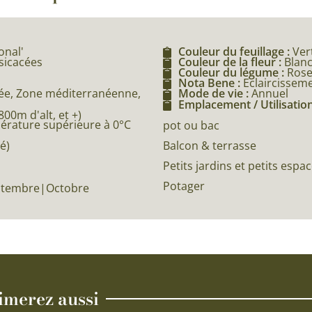
onal'
Couleur du feuillage :
Ver
ssicacées
Couleur de la fleur :
Blan
Couleur du légume :
Ros
Nota Bene :
Eclaircissem
e, Zone méditerranéenne,
Mode de vie :
Annuel
Emplacement / Utilisation
0m d'alt, et +)
pérature supérieure à 0°C
pot ou bac
Balcon & terrasse
é)
Petits jardins et petits espa
Potager
eptembre|Octobre
imerez aussi