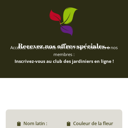
Recevez nos offres spéciales...
Accédez aux offres web Ferriere Fleurs réservées à nos
membres :
Inscrivez-vous au club des jardiniers en ligne !
Nom latin :
Couleur de la fleur