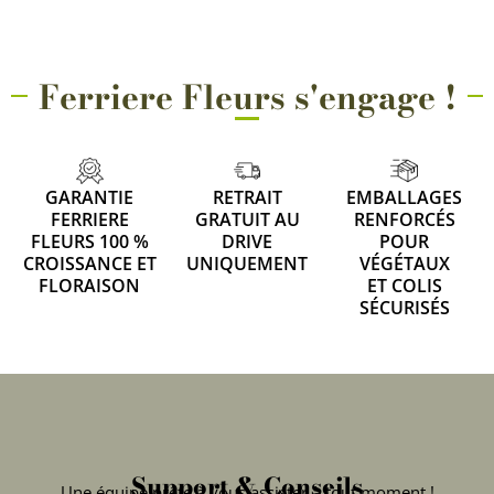
Ferriere Fleurs s'engage !
GARANTIE
RETRAIT
EMBALLAGES
FERRIERE
GRATUIT AU
RENFORCÉS
FLEURS 100 %
DRIVE
POUR
CROISSANCE ET
UNIQUEMENT
VÉGÉTAUX
FLORAISON
ET COLIS
SÉCURISÉS
Support & Conseils
Une équipe prête à vous assister à tout moment !