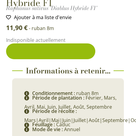
Hybride F1
Raphanus sativus 'Diablus Hybride F1'
Ajouter à ma liste d'envie
11,90
€
-
ruban 8m
Indisponible actuellement
Me prévenir du retour en stock
Informations à retenir...
Conditionnement :
ruban 8m
Période de plantation :
Février, Mars,
Avril, Mai, Juin, Juillet, Août, Septembre
Période de récolte :
Mars|Avril|Mai|Juin|Juillet|Août|Septembre|O
Feuillage :
Caduc
Mode de vie :
Annuel