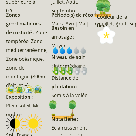
supérieure à
Juillet, Août,
0°C
Septembre
Zones
Période(s) de récolte :
Couleur de la
géoclimatiques
Mars|Avril|Mai|Juin|Juillet|Août|
fleur :
Blanc
Besoin en
de rusticité :
Zone
arrosage :
tempérée, Zone
Moyen
méditerranéenne,
Niveau de soin
Zone océanique,
:
Intermédiaire
Zone de
montagne (800m
Distance de
d'alt, et +)
plantation :
Semis à la volée
Exposition :
Plein soleil, Mi-
ombre
Nota Bene :
Eclaircissement
Sol :
Franc /