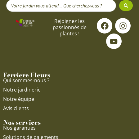
Search
...
F
Y
I
Rejoignez les
passionnés de
a
o
n
plantes !
c
u
s
e
t
t
b
u
a
o
b
g
o
e
r
Ferriere Fleurs
k
a
Qui sommes-nous ?
m
Notre jardinerie
Notre équipe
Avis clients
Nos services
Nos garanties
Solutions de paiements