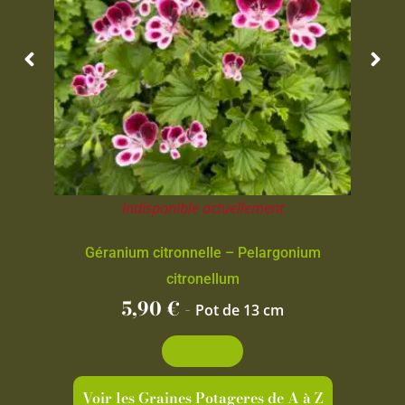
Indisponible actuellement
Géranium citronnelle – Pelargonium
citronellum
5,90
€
-
Pot de 13 cm
Découvrir
Voir les Graines Potageres de A à Z