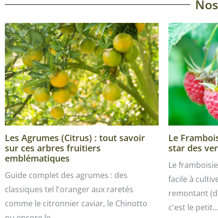
Nos
Les Agrumes (Citrus) : tout savoir
Le Framboisi
sur ces arbres fruitiers
star des ver
emblématiques
Le framboisie
Guide complet des agrumes : des
facile à culti
classiques tel l'oranger aux raretés
remontant (de
comme le citronnier caviar, le Chinotto
c'est le petit
ou encore le…