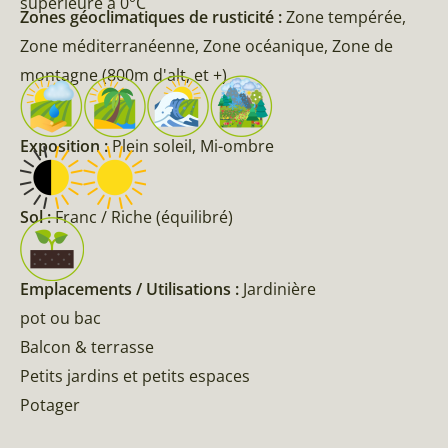
supérieure à 0°C
Zones géoclimatiques de rusticité :
Zone tempérée,
Zone méditerranéenne, Zone océanique, Zone de
montagne (800m d'alt, et +)
Exposition :
Plein soleil, Mi-ombre
Sol :
Franc / Riche (équilibré)
Emplacements / Utilisations :
Jardinière
pot ou bac
Balcon & terrasse
Petits jardins et petits espaces
Potager