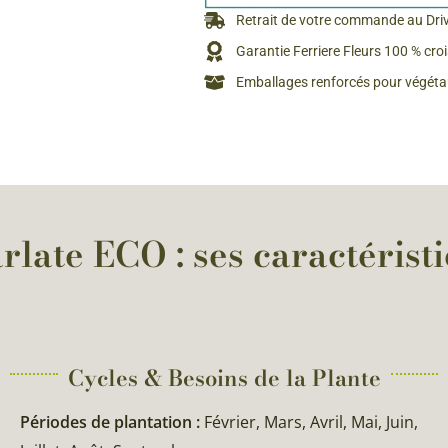
Rosiers à grosses fleurs
Retrait de votre commande au Dri
Semences
d’Antan
Garantie Ferriere Fleurs 100 % cro
Rosiers parfumés
Emballages renforcés pour végétau
Bulbes de
Rosiers grimpants
Bulbes d
late ECO : ses caractérist
Cycles & Besoins de la Plante​
Périodes de plantation :
Février, Mars, Avril, Mai, Juin,