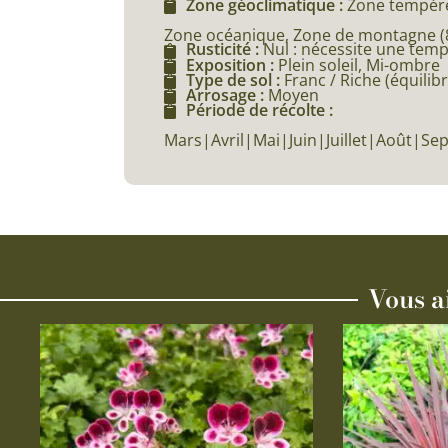
Zone géoclimatique :
Zone tempéré
Zone océanique, Zone de montagne (80
Rusticité :
Nul : nécessite une tem
Exposition :
Plein soleil, Mi-ombre
Type de sol :
Franc / Riche (équilibr
Arrosage :
Moyen
Période de récolte :
Mars|Avril|Mai|Juin|Juillet|Août|S
Vous a