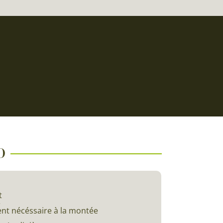
O
t
e
ent nécéssaire à la montée