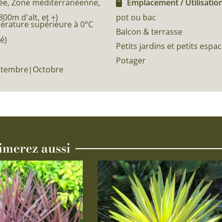
e, Zone méditerranéenne,
Emplacement / Utilisation
0m d'alt, et +)
pot ou bac
pérature supérieure à 0°C
Balcon & terrasse
é)
Petits jardins et petits espa
Potager
eptembre|Octobre
imerez aussi
Ce
produit
a
plusieurs