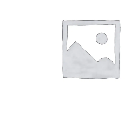
Arbustes de terre de bruyère
Plantes v
Plantes Grimpantes
Plantes v
Arbres fruitiers
Plantes v
Conifères
Plantes v
Plantes méditerranéennes et exotiques
Plantes vi
Rosiers
Plantes vi
remarqua
Plantes vi
Lavande 
Graminé