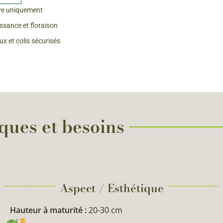
ve uniquement
 & Graines Spéciales Fraîcheur
issance et floraison
x et colis sécurisés
 fleurs de A à Z
u Potager
iques et besoins
Aspect / Esthétique
Hauteur à maturité :
20-30 cm