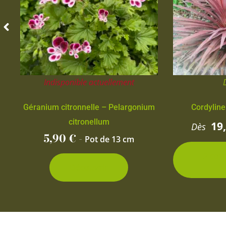
Indisponible actuellement
Géranium citronnelle – Pelargonium
Cordyline
citronellum
19
Dès
5,90
€
-
Pot de 13 cm
2 con
d
Découvrir