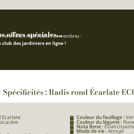
 offres spéciales...
rriere Fleurs réservées à nos membres :
 club des jardiniers en ligne !
Spécificités : Radis rond Écarlate EC
 Ecarlate'
Couleur du feuillage :
Ver
ssicacées
Couleur du légume :
Ros
Nota Bene :
Eclaircissem
Mode de vie :
Annuel