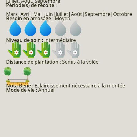
Juillet, Août, Septembre
Période(s) de récolte :
Mars|Avril|Mai|Juin|Juillet|Août|Septembre|Octobre
Besoin en arrosage :
Moyen
Niveau de soin :
Intermédiaire
Distance de plantation :
Semis à la volée
Nota Bene :
Eclaircissement nécéssaire à la montée
Mode de vie :
Annuel