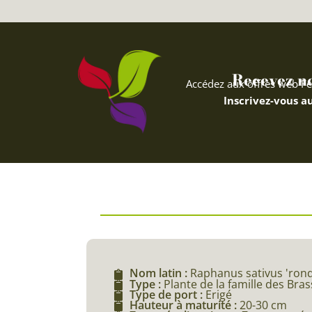
Recevez nos
Accédez aux offres web Fe
Inscrivez-vous au
Nom latin :
Raphanus sativus 'rond
Type :
Plante de la famille des Bra
Type de port :
Erigé
Hauteur à maturité :
20-30 cm