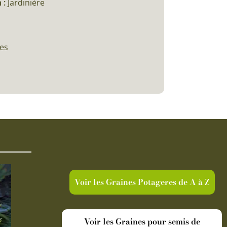
 :
Jardinière
ces
Voir les Graines Potageres de A à Z
Voir les Graines pour semis de