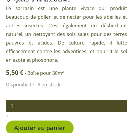
Le sarrasin est une plante vivace qui produit
beaucoup de pollen et de nectar pour les abeilles et
autres insectes. C’est également un désherbant
naturel, un nettoyant des sols sales pour des terres
pauvres et acides. De culture rapide, il lutte
efficacement contre les adventices, et nourrit le sol
en azote et phosphore.
5,50
€
-
Boîte pour 30m²
quantité
Disponibilité :
9 en stock
de
Sarrasin
-
BIO
+
Ajouter au panier