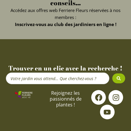
conseils...
Accédez aux offres web Ferriere Fleurs réservées à nos
membres :
Inscrivez-vous au club des jardiniers en ligne !
Trouver en un clic avec la recherche !
Search
...
F
Y
I
Rejoignez les
passionnés de
a
o
n
plantes !
c
u
s
e
t
t
b
u
a
o
b
g