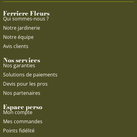
o
e
r
Ferriere Fleurs
k
a
Qui sommes-nous ?
m
Notre jardinerie
Notre équipe
Avis clients
Nos services
Nos garanties
Solutions de paiements
Devis pour les pros
Nos partenaires
Espace perso
Mon compte
Mes commandes
Points fidélité