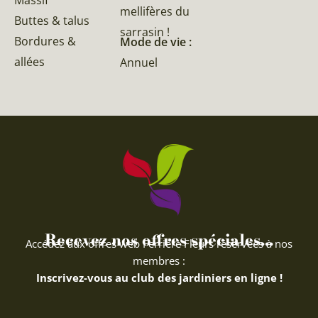
mellifères du
Buttes & talus
sarrasin !
Bordures &
Mode de vie :
allées
Annuel
Recevez nos offres spéciales...
Accédez aux offres web Ferriere Fleurs réservées à nos
membres :
Inscrivez-vous au club des jardiniers en ligne !