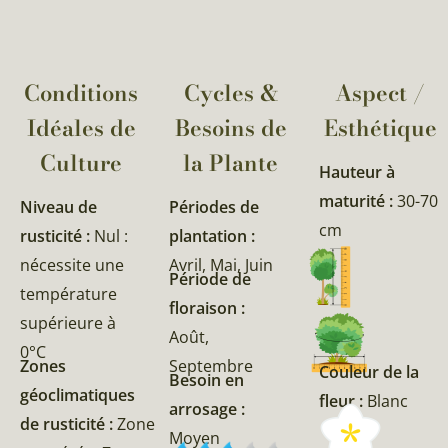
Conditions
Cycles &
Aspect /
Idéales de
Besoins de
Esthétique
Culture
la Plante​
Hauteur à
maturité :
30-70
Niveau de
Périodes de
cm
rusticité :
Nul :
plantation :
nécessite une
Avril, Mai, Juin
Période de
température
floraison :
supérieure à
Août,
0°C
Zones
Septembre
Couleur de la
Besoin en
géoclimatiques
fleur :
Blanc
arrosage :
de rusticité :
Zone
Moyen