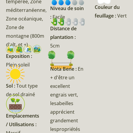
tempérée, Zone
Couleur du
Niveau de soin
méditerranéenne,
feuillage :
Vert
:
Facile
Zone océanique,
Zone de
Distance de
montagne (800m
plantation :
d'alt, et +)
5cm
Exposition :
Plein soleil
Nota Bene :
En
+ d'être un
Sol :
Tout type
excellent
de sol drainé
engrais vert,
lesabeilles
apprécient
Emplacements
grandement
/ Utilisations :
lespropriétés
Massif