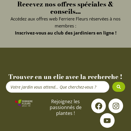
Recevez nos offres spéciales &
conseils...
Accédez aux offres web Ferriere Fleurs réservées à nos
membres :
Inscrivez-vous au club des jardiniers en ligne !
Trouver en un clic avec la recherche !
Search
...
F
Y
I
Rejoignez les
passionnés de
a
o
n
plantes !
c
u
s
e
t
t