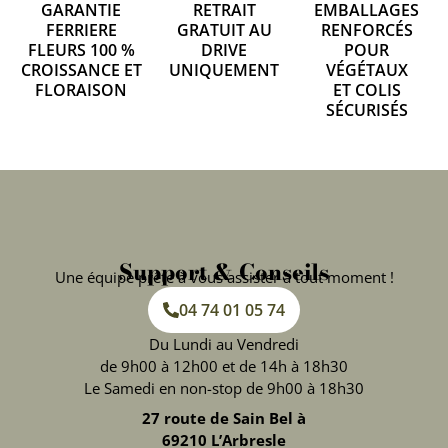
GARANTIE
RETRAIT
EMBALLAGES
FERRIERE
GRATUIT AU
RENFORCÉS
FLEURS 100 %
DRIVE
POUR
CROISSANCE ET
UNIQUEMENT
VÉGÉTAUX
FLORAISON
ET COLIS
SÉCURISÉS
Support & Conseils
Une équipe prête à vous assister à tout moment !
04 74 01 05 74
Du Lundi au Vendredi
de 9h00 à 12h00 et de 14h à 18h30
Le Samedi en non-stop de 9h00 à 18h30
27 route de Sain Bel à
69210 L’Arbresle