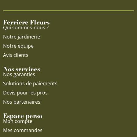
b
u
a
o
b
g
o
e
r
Ferriere Fleurs
k
a
Qui sommes-nous ?
m
Notre jardinerie
Notre équipe
Avis clients
Nos services
Nos garanties
Solutions de paiements
Devis pour les pros
Nos partenaires
Espace perso
Mon compte
Mes commandes