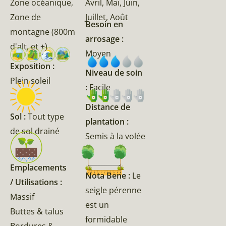
Zone océanique,
Avril, Mai, Juin,
Zone de
Juillet, Août
Besoin en
montagne (800m
arrosage :
d'alt, et +)
Moyen
Exposition :
Niveau de soin
Plein soleil
:
Facile
Distance de
Sol :
Tout type
plantation :
de sol drainé
Semis à la volée
Emplacements
Nota Bene :
Le
/ Utilisations :
seigle pérenne
Massif
est un
Buttes & talus
formidable
Bordures &