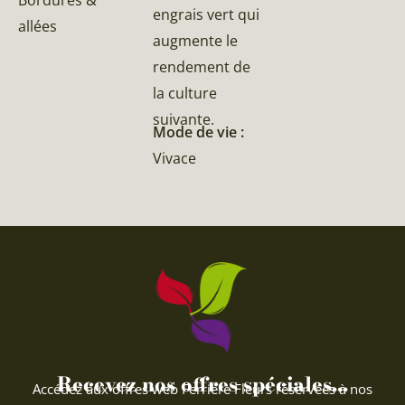
engrais vert qui
allées
augmente le
rendement de
la culture
suivante.
Mode de vie :
Vivace
Recevez nos offres spéciales...
Accédez aux offres web Ferriere Fleurs réservées à nos