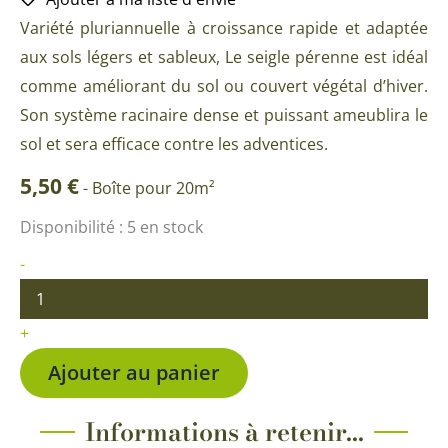
Variété pluriannuelle à croissance rapide et adaptée
aux sols légers et sableux, Le seigle pérenne est idéal
comme améliorant du sol ou couvert végétal d’hiver.
Son système racinaire dense et puissant ameublira le
sol et sera efficace contre les adventices.
5,50
€
-
Boîte pour 20m²
quantité
Disponibilité :
5 en stock
de
Seigle
-
pérenne
BIO
+
Ajouter au panier
Informations à retenir...