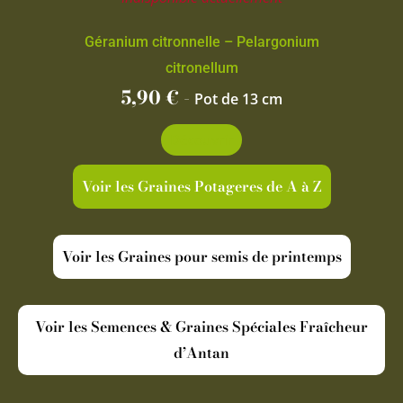
Géranium citronnelle – Pelargonium
citronellum
5,90
€
-
Pot de 13 cm
Découvrir
Voir les Graines Potageres de A à Z
Voir les Graines pour semis de printemps
Voir les Semences & Graines Spéciales Fraîcheur
d’Antan