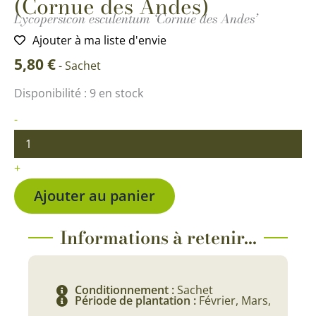
(Cornue des Andes)
Lycopersicon esculentum ‘Cornue des Andes’
Ajouter à ma liste d'envie
5,80
€
-
Sachet
quantité
Disponibilité :
9 en stock
de
Tomate
-
Andine
Cornue
(Cornue
+
des
Andes)
Ajouter au panier
Informations à retenir...
Conditionnement :
Sachet
Période de plantation :
Février, Mars,