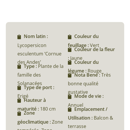
Nom latin :
Couleur du
Lycopersicon
feuillage :
Vert
Couleur de la fleur
esculentum ‘Cornue
:
Jaune
des Andes’
Couleur du
Type :
Plante de la
légume :
Rouge
famille des
Nota Bene :
Très
Solanacées
bonne qualité
Type de port :
gustative
Erigé
Mode de vie :
Hauteur à
Annuel
maturité :
180 cm
Emplacement /
Zone
Utilisation :
Balcon &
géoclimatique :
Zone
terrasse