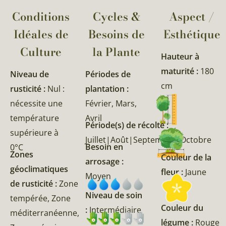
Conditions
Cycles &
Aspect /
Idéales de
Besoins de
Esthétique
Culture
la Plante​
Hauteur à
maturité :
180
Niveau de
Périodes de
cm
rusticité :
Nul :
plantation :
nécessite une
Février, Mars,
température
Avril
Période(s) de récolte :
supérieure à
Juillet|Août|Septembre|Octobre
Besoin en
0°C
Zones
Couleur de la
arrosage :
géoclimatiques
fleur :
Jaune
Moyen
de rusticité :
Zone
Niveau de soin
tempérée, Zone
Couleur du
:
Intermédiaire
méditerranéenne,
légume :
Rouge