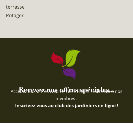
terrasse
Potager
Recevez nos offres spéciales...
Accédez aux offres web Ferriere Fleurs réservées à nos
membres :
Inscrivez-vous au club des jardiniers en ligne !