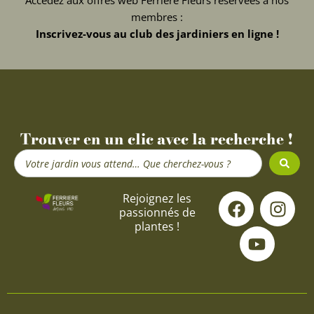
membres :
Inscrivez-vous au club des jardiniers en ligne !
Trouver en un clic avec la recherche !
Search
...
F
Y
I
Rejoignez les
passionnés de
a
o
n
plantes !
c
u
s
e
t
t
b
u
a
o
b
g
o
e
r