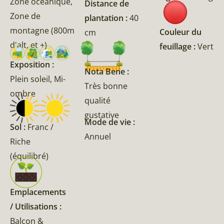
Zone océanique,
Distance de
Zone de
plantation :
40
montagne (800m
Couleur du
cm
d'alt, et +)
feuillage :
Vert
Exposition :
Nota Bene :
Plein soleil, Mi-
Très bonne
ombre
qualité
gustative
Mode de vie :
Sol :
Franc /
Annuel
Riche
(équilibré)
Emplacements
/ Utilisations :
Balcon &