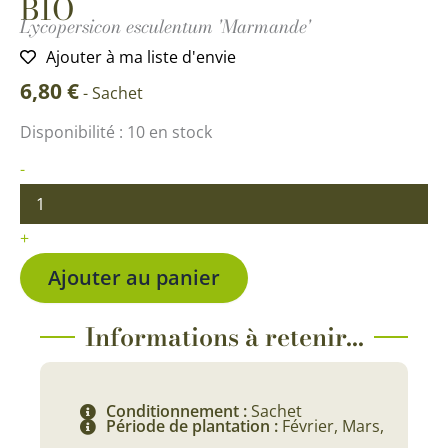
BIO
Lycopersicon esculentum 'Marmande'
Ajouter à ma liste d'envie
6,80
€
-
Sachet
quantité
Disponibilité :
10 en stock
de
Tomate
-
de
Marmande
VR
+
BIO
Ajouter au panier
Informations à retenir...
Conditionnement :
Sachet
Période de plantation :
Février, Mars,