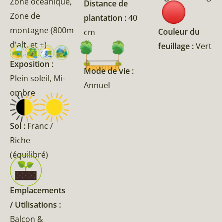
Zone océanique,
Distance de
Zone de
plantation :
40
montagne (800m
Couleur du
cm
d'alt, et +)
feuillage :
Vert
Exposition :
Mode de vie :
Plein soleil, Mi-
Annuel
ombre
Sol :
Franc /
Riche
(équilibré)
Emplacements
/ Utilisations :
Balcon &