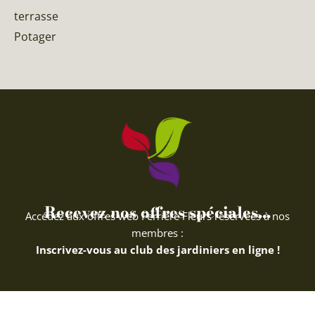
terrasse
Potager
Recevez nos offres spéciales...
Accédez aux offres web Ferriere Fleurs réservées à nos
membres :
Inscrivez-vous au club des jardiniers en ligne !