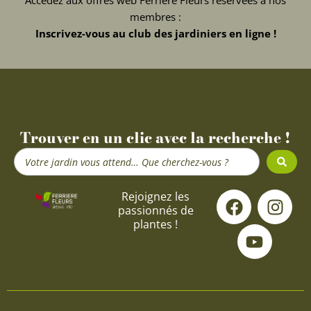
membres :
Inscrivez-vous au club des jardiniers en ligne !
Trouver en un clic avec la recherche !
Search
...
F
Y
I
Rejoignez les
passionnés de
a
o
n
plantes !
c
u
s
e
t
t
b
u
a
o
b
g
o
e
r