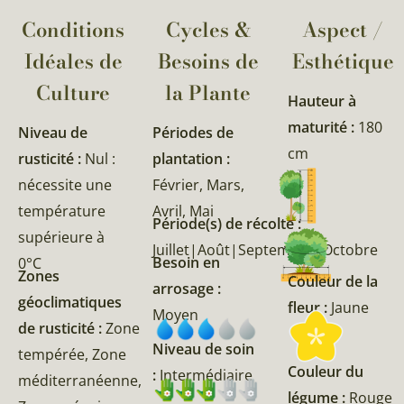
Conditions
Cycles &
Aspect /
Idéales de
Besoins de
Esthétique
Culture
la Plante​
Hauteur à
maturité :
180
Niveau de
Périodes de
cm
rusticité :
Nul :
plantation :
nécessite une
Février, Mars,
température
Avril, Mai
Période(s) de récolte :
supérieure à
Juillet|Août|Septembre|Octobre
Besoin en
0°C
Zones
Couleur de la
arrosage :
géoclimatiques
fleur :
Jaune
Moyen
de rusticité :
Zone
Niveau de soin
tempérée, Zone
Couleur du
:
Intermédiaire
méditerranéenne,
légume :
Rouge