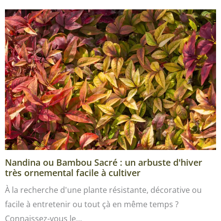
Nandina ou Bambou Sacré : un arbuste d'hiver
très ornemental facile à cultiver
À la recherche d'une plante résistante, décorative ou
facile à entretenir ou tout çà en même temps ?
Connaissez-vous le…