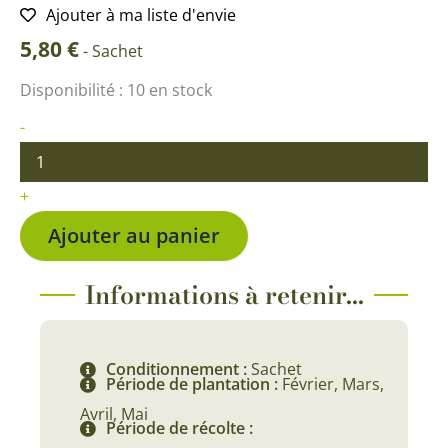
Ajouter à ma liste d'envie
5,80
€
-
Sachet
quantité
Disponibilité :
10 en stock
de
Tomate
-
Poire
jaune
+
Ajouter au panier
Informations à retenir...
Conditionnement :
Sachet
Période de plantation :
Février, Mars,
Avril, Mai
Période de récolte :