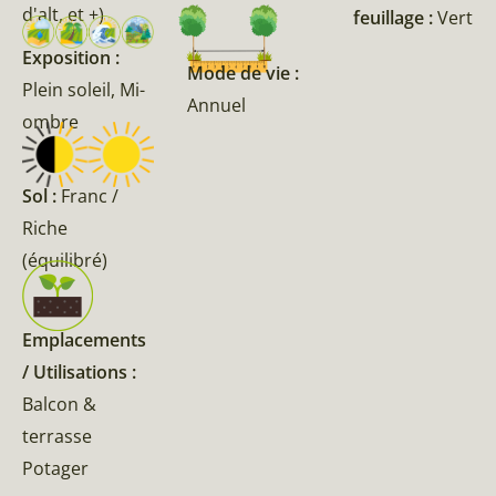
d'alt, et +)
feuillage :
Vert
Exposition :
Mode de vie :
Plein soleil, Mi-
Annuel
ombre
Sol :
Franc /
Riche
(équilibré)
Emplacements
/ Utilisations :
Balcon &
terrasse
Potager