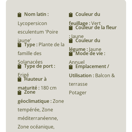
Nom latin :
Couleur du
Lycopersicon
feuillage :
Vert
Couleur de la fleur
esculentum 'Poire
:
Jaune
jaune'
Couleur du
Type :
Plante de la
légume :
Jaune
famille des
Mode de vie :
Solanacées
Annuel
Type de port :
Emplacement /
Erigé
Utilisation :
Balcon &
Hauteur à
terrasse
maturité :
180 cm
Zone
Potager
géoclimatique :
Zone
tempérée, Zone
méditerranéenne,
Zone océanique,