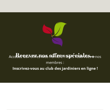
Recevez nos offres spéciales...
Accédez aux offres web Ferriere Fleurs réservées à nos
membres :
Inscrivez-vous au club des jardiniers en ligne !