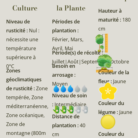
Culture
la Plante​
Hauteur à
maturité :
180
Niveau de
Périodes de
cm
rusticité :
Nul :
plantation :
nécessite une
Février, Mars,
température
Avril, Mai
Période(s) de récolte :
supérieure à
Juillet|Août|Septembre|Octobre
Besoin en
0°C
Zones
Couleur de la
arrosage :
géoclimatiques
fleur :
Jaune
Moyen
de rusticité :
Zone
Niveau de soin
tempérée, Zone
Couleur du
:
Intermédiaire
méditerranéenne,
légume :
Jaune
Zone océanique,
Distance de
Zone de
plantation :
40
montagne (800m
Couleur du
cm