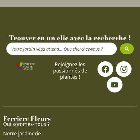
Trouver en un clic avec la recherche !
Search
...
F
Y
I
Rejoignez les
passionnés de
a
o
n
plantes !
c
u
s
e
t
t
b
u
a
o
b
g
o
e
r
Ferriere Fleurs
k
a
Qui sommes-nous ?
m
Notre jardinerie