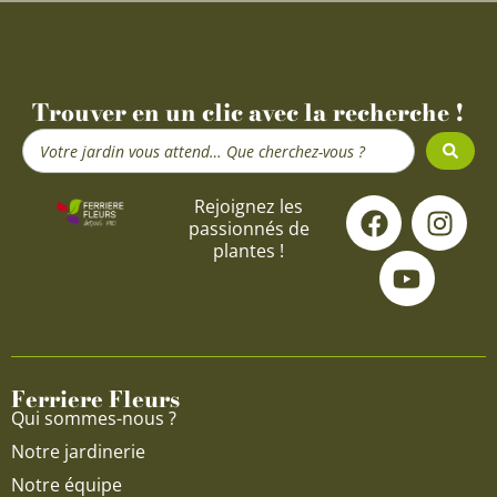
Trouver en un clic avec la recherche !
Search
...
F
Y
I
Rejoignez les
passionnés de
a
o
n
plantes !
c
u
s
e
t
t
b
u
a
o
b
g
o
e
r
Ferriere Fleurs
k
a
Qui sommes-nous ?
m
Notre jardinerie
Notre équipe