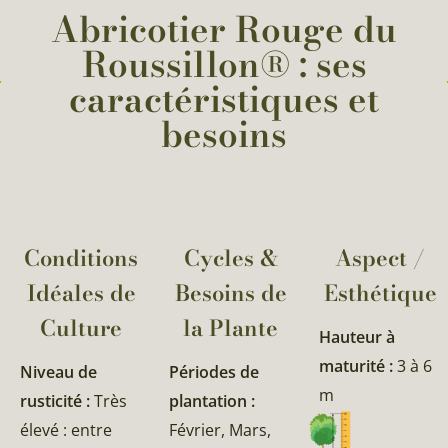
Abricotier Rouge du
Roussillon® : ses
caractéristiques et
besoins
Conditions
Cycles &
Aspect /
Idéales de
Besoins de
Esthétique
Culture
la Plante​
Hauteur à
maturité :
3 à 6
Niveau de
Périodes de
m
rusticité :
Très
plantation :
élevé : entre
Février, Mars,