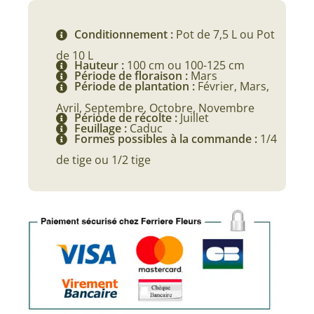
à
Conditionnement :
Pot de 7,5 L ou Pot
39,90 €
de 10 L
Hauteur :
100 cm ou 100-125 cm
Période de floraison :
Mars
Période de plantation :
Février, Mars,
Avril, Septembre, Octobre, Novembre
Période de récolte :
Juillet
Feuillage :
Caduc
Formes possibles à la commande :
1/4
de tige ou 1/2 tige