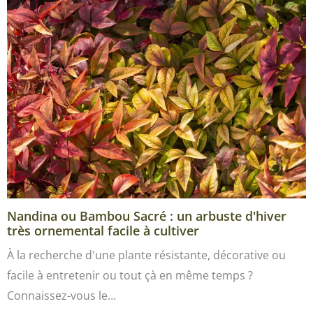
Nandina ou Bambou Sacré : un arbuste d'hiver
très ornemental facile à cultiver
À la recherche d'une plante résistante, décorative ou
facile à entretenir ou tout çà en même temps ?
Connaissez-vous le…