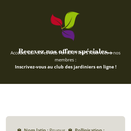
Recevez nos offres spéciales...
Accédez aux offres web Ferriere Fleurs réservées à nos
membres :
Inscrivez-vous au club des jardiniers en ligne !
Nom latin :
Prunus
Pollinisation :