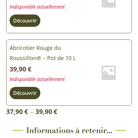
Indisponible actuellement
Découvrir
Abricotier Rouge du
Roussillon® – Pot de 10 L
39,90
€
Indisponible actuellement
Découvrir
Plage
37,90
€
39,90
€
–
de
prix :
Informations à retenir...
37,90 €