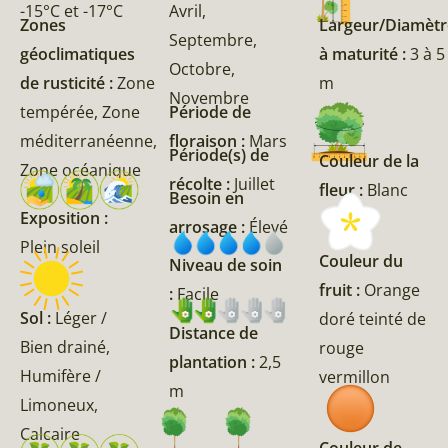
-15°C et -17°C
Avril,
Zones
Largeur/Diamètr
Septembre,
géoclimatiques
à maturité :
3 à 5
Octobre,
de rusticité :
Zone
m
Novembre
tempérée, Zone
Période de
méditerranéenne,
floraison :
Mars
Période(s) de
Couleur de la
Zone océanique
récolte :
Juillet
fleur :
Blanc
Besoin en
Exposition :
arrosage :
Élevé
Plein soleil
Couleur du
Niveau de soin
fruit :
Orange
:
Facile
Sol :
Léger /
doré teinté de
Distance de
Bien drainé,
rouge
plantation :
2,5
Humifère /
vermillon
m
Limoneux,
Calcaire