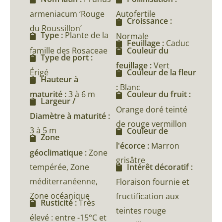
armeniacum ‘Rouge
Autofertile
Croissance :
du Roussillon’
Type :
Plante de la
Normale
Feuillage :
Caduc
famille des Rosaceae
Couleur du
Type de port :
feuillage :
Vert
Érigé
Couleur de la fleur
Hauteur à
:
Blanc
maturité :
3 à 6 m
Couleur du fruit :
Largeur /
Orange doré teinté
Diamètre à maturité :
de rouge vermillon
3 à 5 m
Couleur de
Zone
l'écorce :
Marron
géoclimatique :
Zone
grisâtre
tempérée, Zone
Intérêt décoratif :
méditerranéenne,
Floraison fournie et
Zone océanique
fructification aux
Rusticité :
Très
teintes rouge
élevé : entre -15°C et