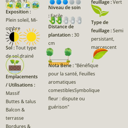
d'alt. et +)
feuillage :
Vert
Niveau de soin
Exposition :
:
Facile
Plein soleil, Mi-
Type de
Distance de
ombre
feuillage :
Semi
plantation :
30
persistant,
cm
marcescent
Sol :
Tout type
de sol drainé
Nota Bene :
"Bénéfique
pour la santé, Feuilles
Emplacements
aromatiques
/ Utilisations :
comestiblesSymbolique
Massif
fleur : dispute ou
Buttes & talus
guérison"
Balcon &
terrasse
Bordures &