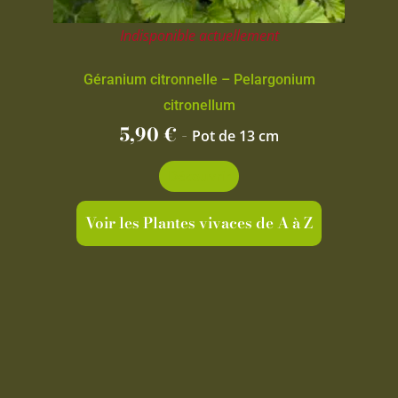
Indisponible actuellement
Géranium citronnelle – Pelargonium
citronellum
5,90
€
-
Pot de 13 cm
Découvrir
Voir les Plantes vivaces de A à Z