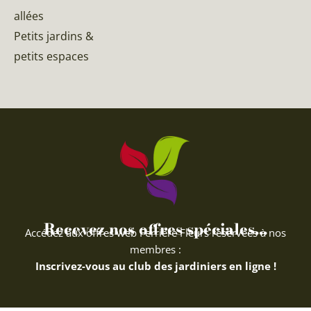
allées
Petits jardins &
petits espaces
Recevez nos offres spéciales...
Accédez aux offres web Ferriere Fleurs réservées à nos
membres :
Inscrivez-vous au club des jardiniers en ligne !