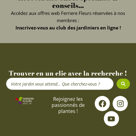
conseils...
Accédez aux offres web Ferriere Fleurs réservées à nos
membres :
Inscrivez-vous au club des jardiniers en ligne !
Trouver en un clic avec la recherche !
Search
...
F
Y
I
Rejoignez les
passionnés de
a
o
n
plantes !
c
u
s
e
t
t
b
u
a