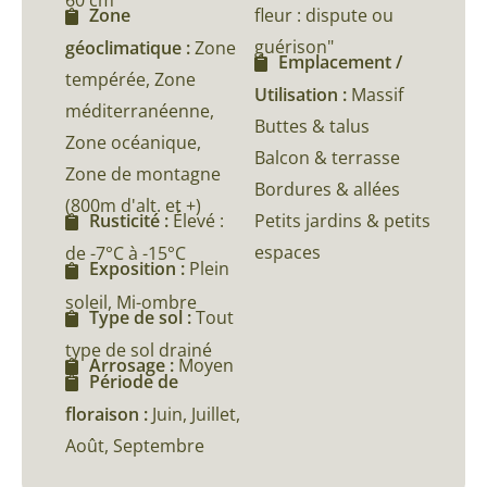
fleur : dispute ou
Zone
guérison"
géoclimatique :
Zone
Emplacement /
tempérée, Zone
Utilisation :
Massif
méditerranéenne,
Buttes & talus
Zone océanique,
Balcon & terrasse
Zone de montagne
Bordures & allées
(800m d'alt. et +)
Petits jardins & petits
Rusticité :
Élevé :
espaces
de -7°C à -15°C
Exposition :
Plein
soleil, Mi-ombre
Type de sol :
Tout
type de sol drainé
Arrosage :
Moyen
Période de
floraison :
Juin, Juillet,
Août, Septembre