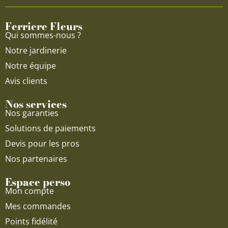
o
b
g
o
e
r
Ferriere Fleurs
k
a
Qui sommes-nous ?
m
Notre jardinerie
Notre équipe
Avis clients
Nos services
Nos garanties
Solutions de paiements
Devis pour les pros
Nos partenaires
Espace perso
Mon compte
Mes commandes
Points fidélité