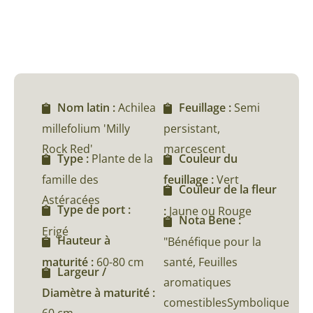
Nom latin :
Achilea
Feuillage :
Semi
millefolium 'Milly
persistant,
Rock Red'
marcescent
Type :
Plante de la
Couleur du
famille des
feuillage :
Vert
Couleur de la fleur
Astéracées
Type de port :
:
Jaune ou Rouge
Nota Bene :
Erigé
Hauteur à
"Bénéfique pour la
maturité :
60-80 cm
santé, Feuilles
Largeur /
aromatiques
Diamètre à maturité :
comestiblesSymbolique
60 cm