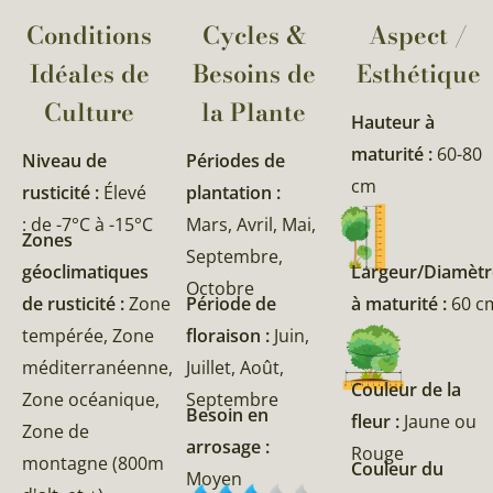
Conditions
Cycles &
Aspect /
Idéales de
Besoins de
Esthétique
Culture
la Plante​
Hauteur à
maturité :
60-80
Niveau de
Périodes de
cm
rusticité :
Élevé
plantation :
: de -7°C à -15°C
Mars, Avril, Mai,
Zones
Septembre,
géoclimatiques
Largeur/Diamètr
Octobre
de rusticité :
Zone
Période de
à maturité :
60 c
tempérée, Zone
floraison :
Juin,
méditerranéenne,
Juillet, Août,
Couleur de la
Zone océanique,
Septembre
Besoin en
fleur :
Jaune ou
Zone de
arrosage :
Rouge
montagne (800m
Couleur du
Moyen