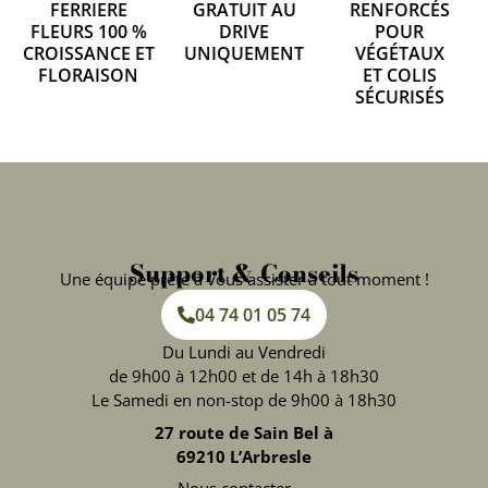
FERRIERE
GRATUIT AU
RENFORCÉS
FLEURS 100 %
DRIVE
POUR
CROISSANCE ET
UNIQUEMENT
VÉGÉTAUX
FLORAISON
ET COLIS
SÉCURISÉS
Support & Conseils
Une équipe prête à vous assister à tout moment !
04 74 01 05 74
Du Lundi au Vendredi
de 9h00 à 12h00 et de 14h à 18h30
Le Samedi en non-stop de 9h00 à 18h30
27 route de Sain Bel à
69210 L’Arbresle