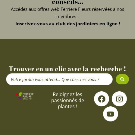
conseils...
Accédez aux offres web Ferriere Fleurs réservées à nos
membres :
Inscrivez-vous au club des jardiniers en ligne !
Trouver en un clic avec la recherche !
Search
...
F
Y
I
Rejoignez les
passionnés de
a
o
n
plantes !
c
u
s
e
t
t
b
u
a
o
b
g