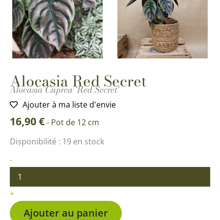
Alocasia Red Secret
Alocasia Cuprea 'Red Secret'
Ajouter à ma liste d'envie
16,90
€
-
Pot de 12 cm
quantité
Disponibilité :
19 en stock
de
Alocasia
-
Red
Secret
+
Ajouter au panier