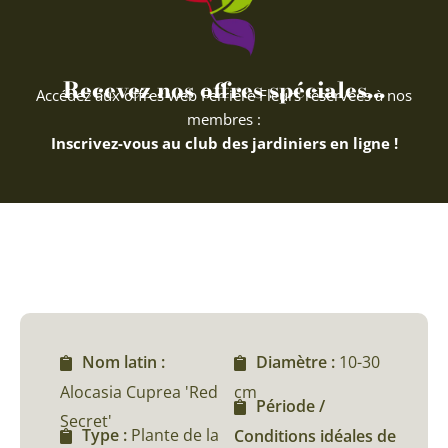
Recevez nos offres spéciales...
Accédez aux offres web Ferriere Fleurs réservées à nos
membres :
Inscrivez-vous au club des jardiniers en ligne !
Nom latin :
Diamètre :
10-30
Alocasia Cuprea 'Red
cm
Période /
Secret'
Type :
Plante de la
Conditions idéales de