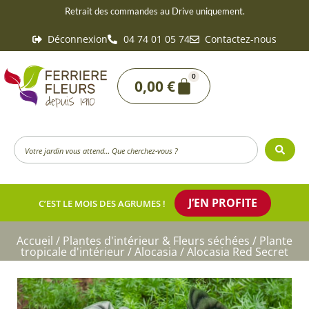
Aller
Retrait des commandes au Drive uniquement.
au
Déconnexion
04 74 01 05 74
Contactez-nous
contenu
0
Panier
0,00
€
Search
...
J’EN PROFITE
C’EST LE MOIS DES AGRUMES !
Accueil
/
Plantes d'intérieur & Fleurs séchées
/
Plante
tropicale d'intérieur
/
Alocasia
/ Alocasia Red Secret