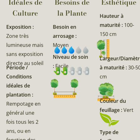
Idéales de
Besoins de
Esthétique
Culture
la Plante​
Hauteur à
maturité :
100-
Exposition :
Besoin en
150 cm
Zone très
arrosage :
lumineuse mais
Moyen
sans exposition
Niveau de soin
Largeur/Diamètr
directe au soleil
:
Facile
Période /
à maturité :
30-5
Conditions
cm
idéales de
plantation :
Couleur du
Rempotage en
feuillage :
Vert
général une
fois tous les 2
ans, ou en
Type de
fonction des