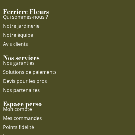
o
e
r
Ferriere Fleurs
k
a
Qui sommes-nous ?
m
Notre jardinerie
Notre équipe
Avis clients
Nos services
Nos garanties
Solutions de paiements
Devis pour les pros
Nos partenaires
Espace perso
Mon compte
Mes commandes
Points fidélité