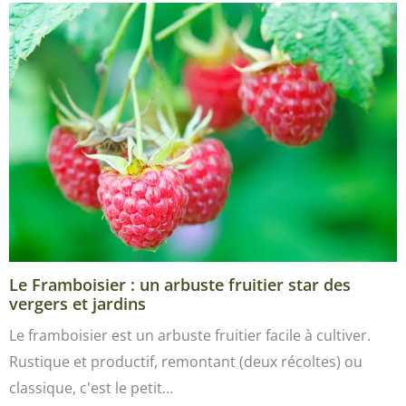
Le Framboisier : un arbuste fruitier star des
vergers et jardins
Le framboisier est un arbuste fruitier facile à cultiver.
Rustique et productif, remontant (deux récoltes) ou
classique, c'est le petit…