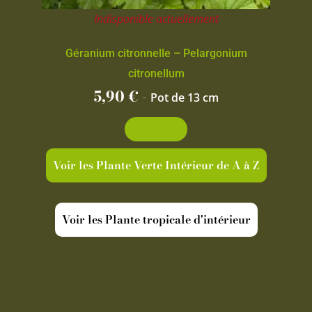
Indisponible actuellement
Géranium citronnelle – Pelargonium
citronellum
5,90
€
-
Pot de 13 cm
Découvrir
Voir les Plante Verte Intérieur de A à Z
Voir les Plante tropicale d'intérieur