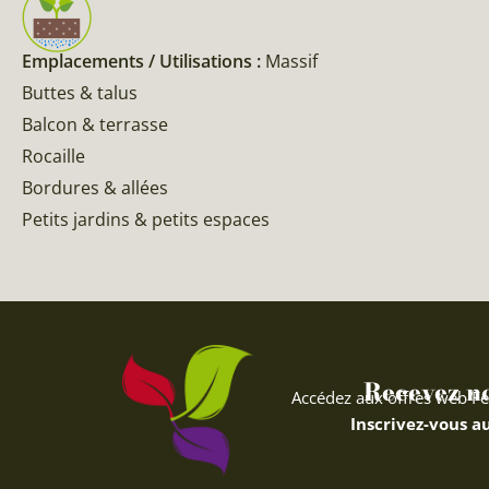
Emplacements / Utilisations :
Massif
Buttes & talus
Balcon & terrasse
Rocaille
Bordures & allées
Petits jardins & petits espaces
Recevez nos
Accédez aux offres web Fe
Inscrivez-vous au