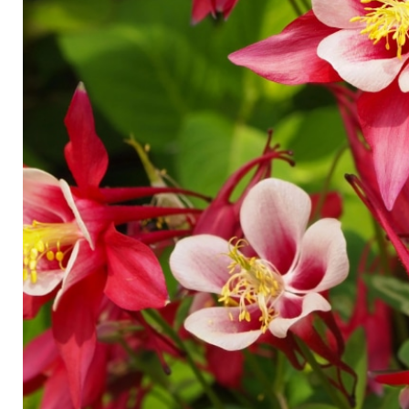
Arbustes de terre de bruyère
Plantes v
Plantes Grimpantes
Plantes v
Arbres fruitiers
Plantes v
Conifères
Plantes v
Plantes méditerranéennes et exotiques
Plantes vi
Rosiers
Plantes vi
remarqua
Plantes vi
Lavande 
Graminé