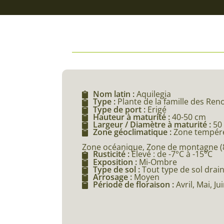
Nom latin :
Aquilegia
Type :
Plante de la famille des Re
Type de port :
Erigé
Hauteur à maturité :
40-50 cm
Largeur / Diamètre à maturité :
50
Zone géoclimatique :
Zone tempéré
Zone océanique, Zone de montagne (80
Rusticité :
Élevé : de -7°C à -15°C
Exposition :
Mi-Ombre
Type de sol :
Tout type de sol drai
Arrosage :
Moyen
Période de floraison :
Avril, Mai, Jui