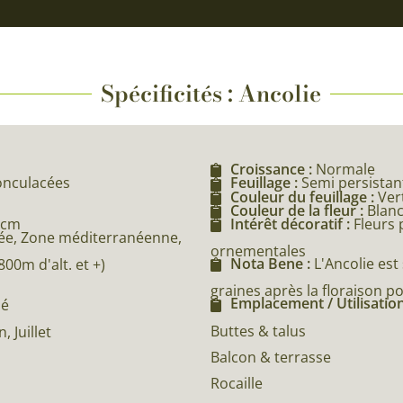
Spécificités : Ancolie
Croissance :
Normale
nonculacées
Feuillage :
Semi persistan
Couleur du feuillage :
Ver
Couleur de la fleur :
Blanc
 cm
Intérêt décoratif :
Fleurs 
e, Zone méditerranéenne,
ornementales
Nota Bene :
L'Ancolie est
0m d'alt. et +)
graines après la floraison p
Emplacement / Utilisation
né
Buttes & talus
n, Juillet
Balcon & terrasse
Rocaille