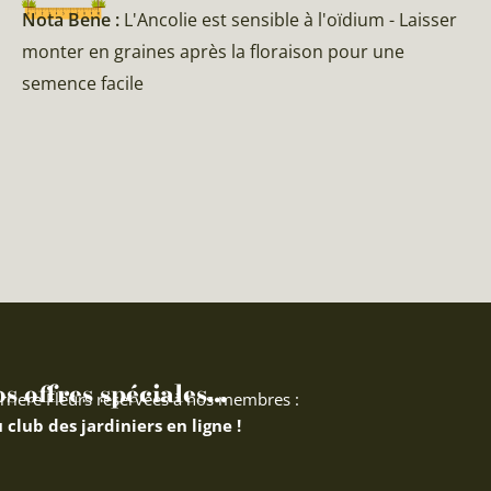
Nota Bene :
L'Ancolie est sensible à l'oïdium - Laisser
monter en graines après la floraison pour une
semence facile
 offres spéciales...
rriere Fleurs réservées à nos membres :
 club des jardiniers en ligne !