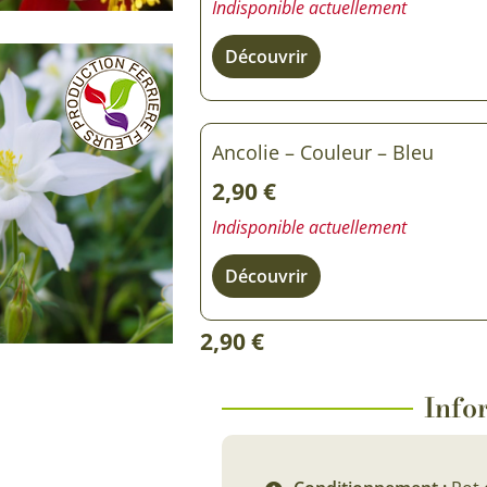
Indisponible actuellement
Rosiers à grosses fleurs
Semences
d’Antan
Découvrir
Rosiers parfumés
Bulbes de
Rosiers grimpants
Bulbes d
Ancolie – Couleur – Bleu
2,90
€
Indisponible actuellement
Découvrir
2,90
€
Infor