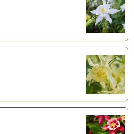
Plantes d’intérieur pour ombre
& semences BIO
Plantes pour salle de bain
Potageres en mélange
Plantes de bureau
 pour gazon & prairie
Plantes d’intérieur dépolluantes
ert & Plantes utiles
Plantes d’intérieur colorées
pour semis de printemps
Plantes tropicales d’intérieur
pour semis d’été
Plantes increvables
pour semis d’automne
 & Graines Spéciales Semis
 & Graines Spéciales petit
 & Graines Spéciales grand