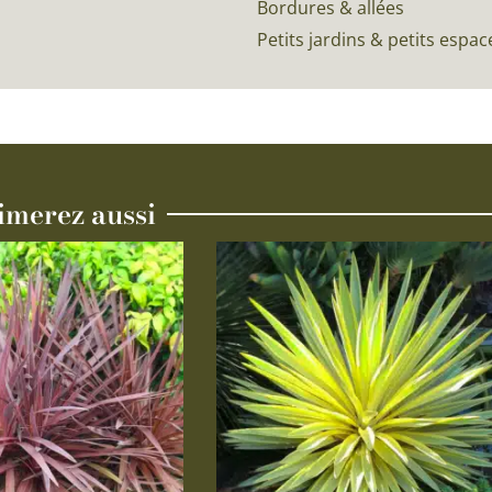
Bordures & allées
Petits jardins & petits espac
imerez aussi
Ce
produit
a
plusieurs
variations.
Les
options
peuvent