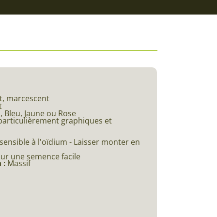
t, marcescent
t
, Bleu, Jaune ou Rose
particulièrement graphiques et
 sensible à l'oïdium - Laisser monter en
our une semence facile
 :
Massif