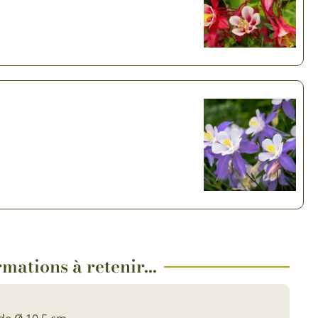
 & Graines Spéciales Fraîcheur
 fleurs de A à Z
u Potager
mations à retenir...