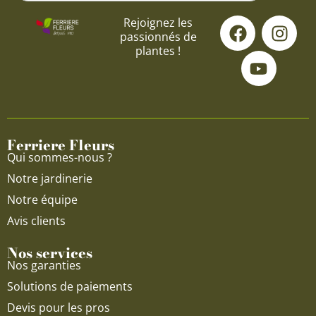
F
Y
I
Rejoignez les
passionnés de
a
o
n
plantes !
c
u
s
e
t
t
b
u
a
o
b
g
o
e
r
Ferriere Fleurs
k
a
Qui sommes-nous ?
m
Notre jardinerie
Notre équipe
Avis clients
Nos services
Nos garanties
Solutions de paiements
Devis pour les pros