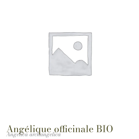
Angélique officinale BIO
Angelica archangelica