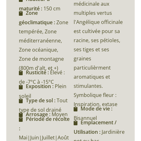
médicinale aux
maturité :
150 cm
multiples vertus
Zone
l'Angélique officinale
géoclimatique :
Zone
est cultivée pour sa
tempérée, Zone
racine, ses pétioles,
méditerranéenne,
ses tiges et ses
Zone océanique,
graines
Zone de montagne
particulièrment
(800m d'alt, et +)
Rusticité :
Élevé :
aromatiques et
de -7°C à -15°C
stimulantes.
Exposition :
Plein
Symbolique fleur :
soleil
Type de sol :
Tout
Inspiration, extase
Mode de vie :
type de sol drainé
Arrosage :
Moyen
Bisannuel
Période de récolte
Emplacement /
:
Utilisation :
Jardinière
Mai|Juin|Juillet|Août