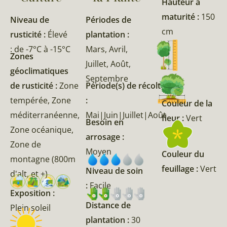
Hauteur à
maturité :
150
Niveau de
Périodes de
cm
rusticité :
Élevé
plantation :
: de -7°C à -15°C
Mars, Avril,
Zones
Juillet, Août,
géoclimatiques
Septembre
de rusticité :
Zone
Période(s) de récolte
tempérée, Zone
:
Couleur de la
méditerranéenne,
Mai|Juin|Juillet|Août
fleur :
Vert
Besoin en
Zone océanique,
arrosage :
Zone de
Moyen
Couleur du
montagne (800m
feuillage :
Vert
Niveau de soin
d'alt, et +)
:
Facile
Exposition :
Distance de
Plein soleil
plantation :
30