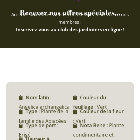
Recevez nos offres spéciales...
Accédez aux offres web Ferriere Fleurs réservées à nos
membres :
Inscrivez-vous au club des jardiniers en ligne !
Nom latin :
Couleur du
Angelica archangelica
feuillage :
Vert
Type :
Plante de la
Couleur de la fleur
famille des Apiacées
:
Vert
Type de port :
Nota Bene :
Plante
Erigé
condimentaire et
Hauteur à