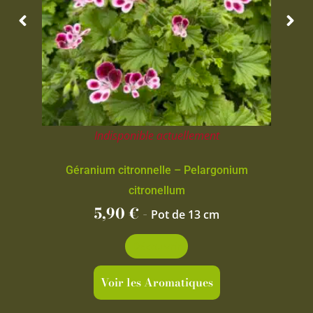
Indisponible actuellement
Géranium citronnelle – Pelargonium
citronellum
5,90
€
-
Pot de 13 cm
Découvrir
Voir les Aromatiques