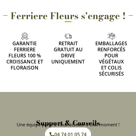
Ferriere Fleurs s'engage !
GARANTIE
RETRAIT
EMBALLAGES
FERRIERE
GRATUIT AU
RENFORCÉS
FLEURS 100 %
DRIVE
POUR
CROISSANCE ET
UNIQUEMENT
VÉGÉTAUX
FLORAISON
ET COLIS
SÉCURISÉS
Support & Conseils
Une équipe prête à vous assister à tout moment !
04 74 01 05 74