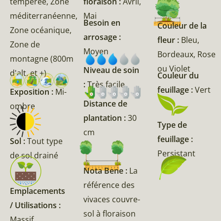
tempérée, Zone
floraison :
Avril,
méditerranéenne,
Mai
Besoin en
Couleur de la
Zone océanique,
arrosage :
fleur :
Bleu,
Zone de
Moyen
Bordeaux, Rose
montagne (800m
ou Violet
Niveau de soin
d'alt. et +)
Couleur du
:
Très facile
feuillage :
Vert
Exposition :
Mi-
Distance de
ombre
plantation :
30
Type de
cm
feuillage :
Sol :
Tout type
Persistant
de sol drainé
Nota Bene :
La
référence des
Emplacements
vivaces couvre-
/ Utilisations :
sol à floraison
Massif