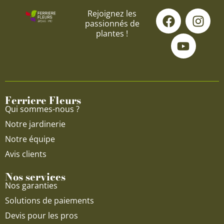
F
Y
I
Rejoignez les
passionnés de
a
o
n
plantes !
c
u
s
e
t
t
b
u
a
o
b
g
o
e
r
Ferriere Fleurs
k
a
Qui sommes-nous ?
m
Notre jardinerie
Notre équipe
Avis clients
Nos services
Nos garanties
Solutions de paiements
Devis pour les pros