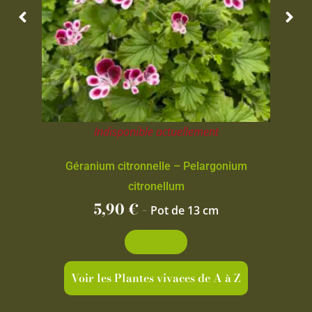
Indisponible actuellement
Géranium citronnelle – Pelargonium
citronellum
5,90
€
-
Pot de 13 cm
Découvrir
Voir les Plantes vivaces de A à Z