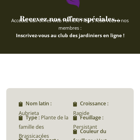
Recevez nos offres spéciales...
Accédez aux offres web Ferriere Fleurs réservées à nos
membres :
Inscrivez-vous au club des jardiniers en ligne !
Nom latin :
Croissance :
Aubrieta
Rapide
Type :
Plante de la
Feuillage :
famille des
Persistant
Couleur du
Brassicacées