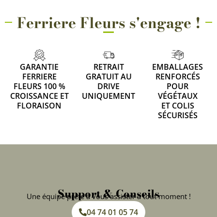
Ferriere Fleurs s'engage !
GARANTIE
RETRAIT
EMBALLAGES
FERRIERE
GRATUIT AU
RENFORCÉS
FLEURS 100 %
DRIVE
POUR
CROISSANCE ET
UNIQUEMENT
VÉGÉTAUX
FLORAISON
ET COLIS
SÉCURISÉS
Support & Conseils
Une équipe prête à vous assister à tout moment !
04 74 01 05 74