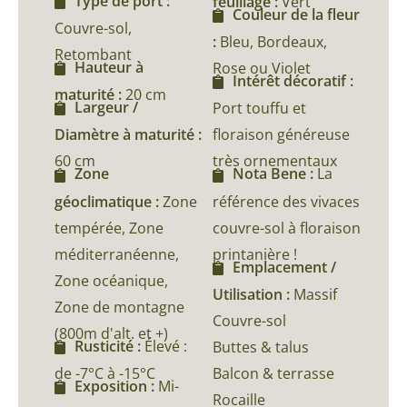
Type de port :
feuillage :
Vert
Couleur de la fleur
Couvre-sol,
:
Bleu, Bordeaux,
Retombant
Hauteur à
Rose ou Violet
Intérêt décoratif :
maturité :
20 cm
Largeur /
Port touffu et
Diamètre à maturité :
floraison généreuse
60 cm
très ornementaux
Zone
Nota Bene :
La
géoclimatique :
Zone
référence des vivaces
tempérée, Zone
couvre-sol à floraison
méditerranéenne,
printanière !
Emplacement /
Zone océanique,
Utilisation :
Massif
Zone de montagne
Couvre-sol
(800m d'alt. et +)
Rusticité :
Élevé :
Buttes & talus
de -7°C à -15°C
Balcon & terrasse
Exposition :
Mi-
Rocaille