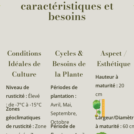
caractéristiques et
besoins
Conditions
Cycles &
Aspect /
Idéales de
Besoins de
Esthétique
Culture
la Plante​
Hauteur à
maturité :
20
Niveau de
Périodes de
cm
rusticité :
Élevé
plantation :
: de -7°C à -15°C
Avril, Mai,
Zones
Septembre,
géoclimatiques
Largeur/Diamètr
Octobre
de rusticité :
Zone
Période de
à maturité :
60 c