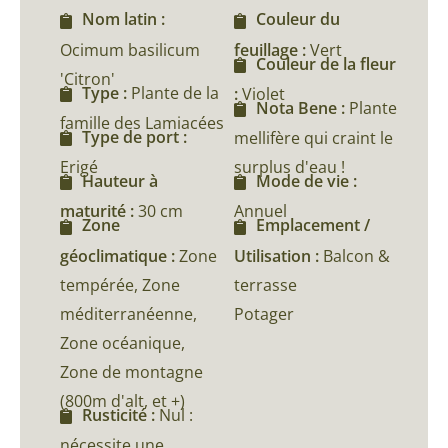
Nom latin :
Couleur du
Ocimum basilicum
feuillage :
Vert
Couleur de la fleur
'Citron'
Type :
Plante de la
:
Violet
Nota Bene :
Plante
famille des Lamiacées
Type de port :
mellifère qui craint le
Erigé
surplus d'eau !
Hauteur à
Mode de vie :
maturité :
30 cm
Annuel
Zone
Emplacement /
géoclimatique :
Zone
Utilisation :
Balcon &
tempérée, Zone
terrasse
méditerranéenne,
Potager
Zone océanique,
Zone de montagne
(800m d'alt, et +)
Rusticité :
Nul :
nécessite une