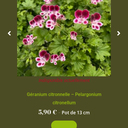
Indisponible actuellement
Géranium citronnelle – Pelargonium
citronellum
5,90
€
-
Pot de 13 cm
Découvrir