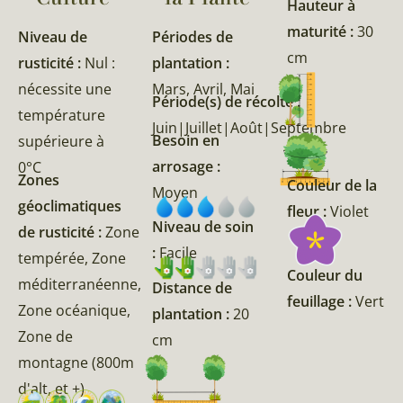
Hauteur à
maturité :
30
Niveau de
Périodes de
cm
rusticité :
Nul :
plantation :
nécessite une
Mars, Avril, Mai
Période(s) de récolte :
température
Juin|Juillet|Août|Septembre
Besoin en
supérieure à
arrosage :
0°C
Zones
Couleur de la
Moyen
géoclimatiques
fleur :
Violet
Niveau de soin
de rusticité :
Zone
:
Facile
tempérée, Zone
Couleur du
méditerranéenne,
Distance de
feuillage :
Vert
Zone océanique,
plantation :
20
Zone de
cm
montagne (800m
d'alt, et +)