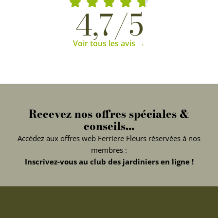
4,7/5
Voir tous les avis →
Recevez nos offres spéciales &
conseils...
Accédez aux offres web Ferriere Fleurs réservées à nos
membres :
Inscrivez-vous au club des jardiniers en ligne !