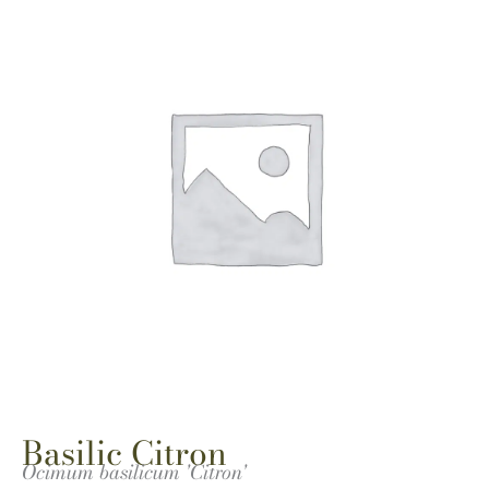
Basilic Citron
Ocimum basilicum 'Citron'