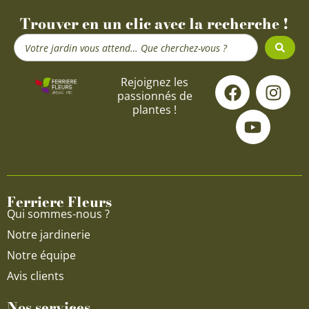
Trouver en un clic avec la recherche !
Search
...
F
Y
I
Rejoignez les
passionnés de
a
o
n
plantes !
c
u
s
e
t
t
b
u
a
o
b
g
o
e
r
Ferriere Fleurs
k
a
Qui sommes-nous ?
m
Notre jardinerie
Notre équipe
Avis clients
Nos services