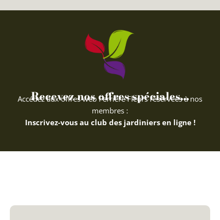
Recevez nos offres spéciales...
Accédez aux offres web Ferriere Fleurs réservées à nos
membres :
Inscrivez-vous au club des jardiniers en ligne !