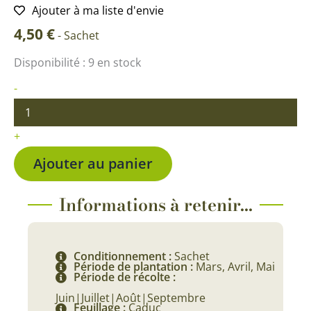
Ajouter à ma liste d'envie
4,50
€
-
Sachet
quantité
Disponibilité :
9 en stock
de
Basilic
-
Citron
+
Ajouter au panier
Informations à retenir...
Conditionnement :
Sachet
Période de plantation :
Mars, Avril, Mai
Période de récolte :
Juin|Juillet|Août|Septembre
Feuillage :
Caduc