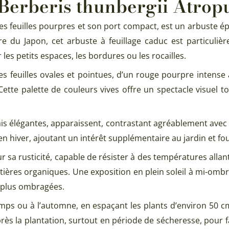
: Berberis thunbergii Atro
 feuilles pourpres et son port compact, est un arbuste ép
aire du Japon, cet arbuste à feuillage caduc est particul
es petits espaces, les bordures ou les rocailles.
tes feuilles ovales et pointues, d’un rouge pourpre intens
te palette de couleurs vives offre un spectacle visuel tou
ais élégantes, apparaissent, contrastant agréablement avec l
e en hiver, ajoutant un intérêt supplémentaire au jardin et f
sa rusticité, capable de résister à des températures allant
matières organiques. Une exposition en plein soleil à mi-omb
s plus ombragées.
rintemps ou à l’automne, en espaçant les plants d’environ 
 la plantation, surtout en période de sécheresse, pour favo