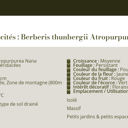
icités : Berberis thunbergii Atropurp
tropurpurea Nana
Croissance :
Moyenne
béridacées
Feuillage :
Persistant
Couleur du feuillage :
Pou
Couleur de la fleur :
Jaun
 cm
Couleur du fruit :
Rouge
ée, Zone de montagne (800m
Couleur de l'écorce :
Vert
Intérêt décoratif :
Florais
Emplacement / Utilisation
°C
Isolé
type de sol drainé
Massif
Petits jardins & petits espac