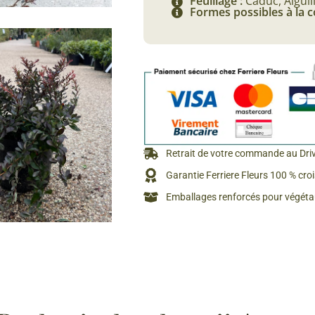
Feuillage :
Caduc, Aiguil
Formes possibles à la
Rosiers à grosses fleurs
Semences
d’Antan
Rosiers parfumés
Bulbes de
Rosiers grimpants
Bulbes d
Retrait de votre commande au Dri
Garantie Ferriere Fleurs 100 % cro
Emballages renforcés pour végétau