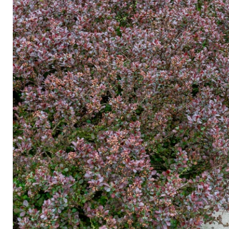
Arbustes de terre de bruyère
Plantes v
Plantes Grimpantes
Plantes v
Arbres fruitiers
Plantes v
Conifères
Plantes v
Plantes méditerranéennes et exotiques
Plantes vi
Rosiers
Plantes vi
remarqua
Plantes vi
Lavande 
Graminé