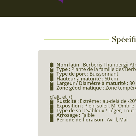
Spécif
Nom latin :
Berberis Thunbergii A
Type :
Plante de la famille des Ber
Type de port :
Buissonnant
Hauteur à maturité :
60 cm
Largeur / Diamètre à maturité :
80
Zone géoclimatique :
Zone tempér
d'alt. et +)
Rusticité :
Extrême : au-delà de -20
Exposition :
Plein soleil, Mi-Ombre
Type de sol :
Sableux / Léger, Tout 
Arrosage :
Faible
Période de floraison :
Avril, Mai