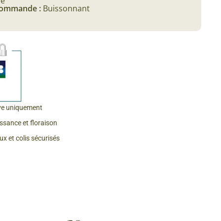
le
 commande :
Buissonnant
 & Graines Spéciales Fraîcheur
 fleurs de A à Z
u Potager
ve uniquement
issance et floraison
x et colis sécurisés