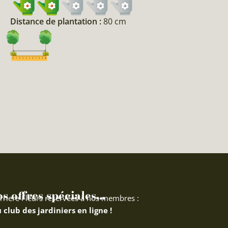
Distance de plantation :
80 cm
 offres spéciales...
rriere Fleurs réservées à nos membres :
 club des jardiniers en ligne !