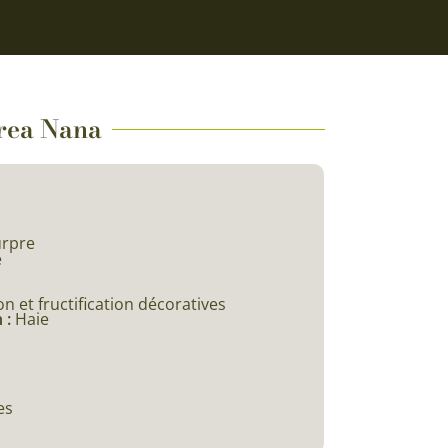
urea Nana
rpre
e
on et fructification décoratives
 :
Haie
es