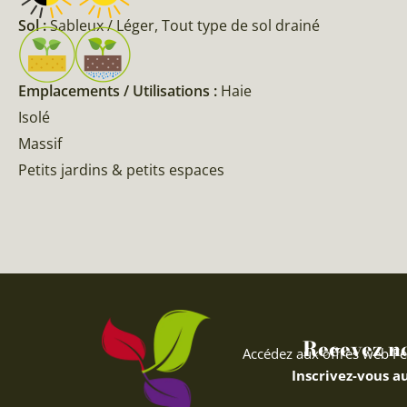
Sol :
Sableux / Léger, Tout type de sol drainé
Emplacements / Utilisations :
Haie
Isolé
Massif
Petits jardins & petits espaces
Recevez nos
Accédez aux offres web Fe
Inscrivez-vous au