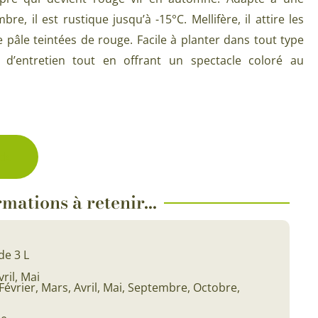
Plantes d’intérieur pour ombre
re, il est rustique jusqu’à -15°C. Mellifère, il attire les
& semences BIO
Plantes pour salle de bain
e pâle teintées de rouge. Facile à planter dans tout type
Potageres en mélange
d’entretien tout en offrant un spectacle coloré au
Plantes de bureau
 pour gazon & prairie
Plantes d’intérieur dépolluantes
ert & Plantes utiles
Plantes d’intérieur colorées
pour semis de printemps
Plantes tropicales d’intérieur
ck
pour semis d’été
Plantes increvables
pour semis d’automne
mations à retenir...
 & Graines Spéciales Semis
de 3 L
 & Graines Spéciales petit
vril, Mai
Février, Mars, Avril, Mai, Septembre, Octobre,
 & Graines Spéciales grand