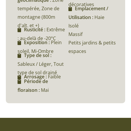
décoratives
tempérée, Zone de
Emplacement /
montagne (800m
Utilisation :
Haie
d'alt. et +)
Isolé
Rusticité :
Extrême
Massif
: au-delà de -20°C
Exposition :
Plein
Petits jardins & petits
soleil, Mi-Ombre
espaces
Type de sol :
Sableux / Léger, Tout
type de sol drainé
Arrosage :
Faible
Période de
floraison :
Mai