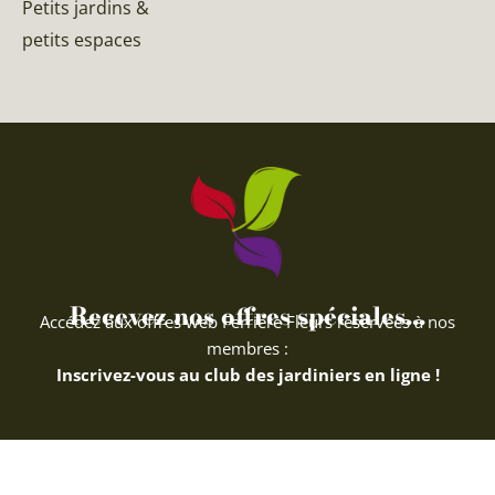
Petits jardins &
petits espaces
Recevez nos offres spéciales...
Accédez aux offres web Ferriere Fleurs réservées à nos
membres :
Inscrivez-vous au club des jardiniers en ligne !