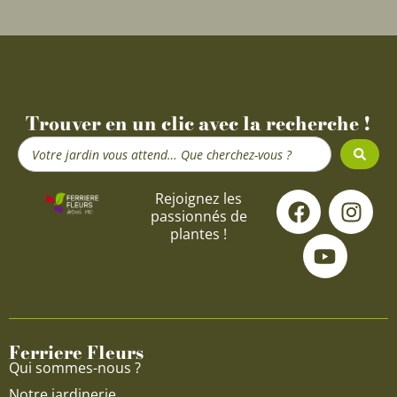
Trouver en un clic avec la recherche !
Search
...
F
Y
I
Rejoignez les
passionnés de
a
o
n
plantes !
c
u
s
e
t
t
b
u
a
o
b
g
o
e
r
Ferriere Fleurs
k
a
Qui sommes-nous ?
m
Notre jardinerie