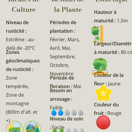
Culture
la Plante​
Hauteur à
maturité :
1,5m
Niveau de
Périodes de
rusticité :
plantation :
Extrême : au-
Février, Mars,
Largeur/Diamètr
delà de -20°C
Avril, Mai,
Zones
à maturité :
80 c
Septembre,
géoclimatiques
Octobre,
de rusticité :
Novembre
Couleur de la
Zone
Période de
fleur :
Jaune
tempérée,
floraison :
Mai
Besoin en
Zone de
arrosage :
montagne
Couleur du
Faible
(800m d'alt. et
fruit :
Rouge
Niveau de soin
+)
:
Facile