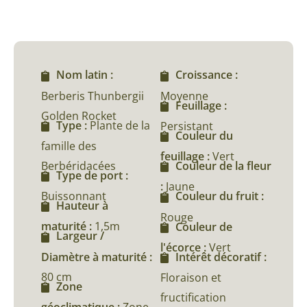
Nom latin :
Croissance :
Berberis Thunbergii
Moyenne
Feuillage :
Golden Rocket
Type :
Plante de la
Persistant
Couleur du
famille des
feuillage :
Vert
Berbéridacées
Couleur de la fleur
Type de port :
:
Jaune
Buissonnant
Couleur du fruit :
Hauteur à
Rouge
maturité :
1,5m
Couleur de
Largeur /
l'écorce :
Vert
Diamètre à maturité :
Intérêt décoratif :
80 cm
Floraison et
Zone
fructification
géoclimatique :
Zone