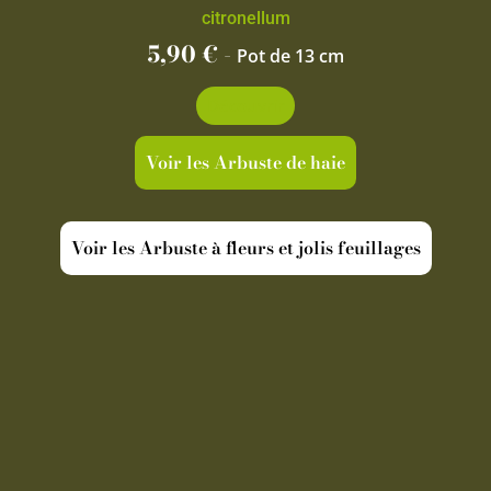
citronellum
5,90
€
-
Pot de 13 cm
Découvrir
Voir les Arbuste de haie
Voir les Arbuste à fleurs et jolis feuillages