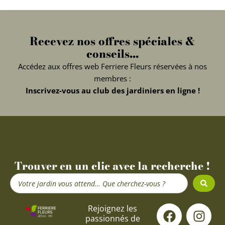
Recevez nos offres spéciales &
conseils...
Accédez aux offres web Ferriere Fleurs réservées à nos
membres :
Inscrivez-vous au club des jardiniers en ligne !
Trouver en un clic avec la recherche !
Search
...
F
Y
I
Rejoignez les
passionnés de
a
o
n