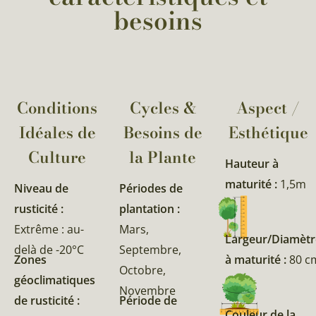
besoins
Conditions
Cycles &
Aspect /
Idéales de
Besoins de
Esthétique
Culture
la Plante​
Hauteur à
maturité :
1,5m
Niveau de
Périodes de
rusticité :
plantation :
Extrême : au-
Mars,
Largeur/Diamètr
delà de -20°C
Septembre,
Zones
à maturité :
80 c
Octobre,
géoclimatiques
Novembre
de rusticité :
Période de
Couleur de la