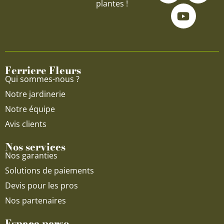
plantes !
c
u
s
e
t
t
b
u
a
o
b
g
o
e
r
Ferriere Fleurs
k
a
Qui sommes-nous ?
m
Notre jardinerie
Notre équipe
Avis clients
Nos services
Nos garanties
Solutions de paiements
Devis pour les pros
Nos partenaires
Espace perso