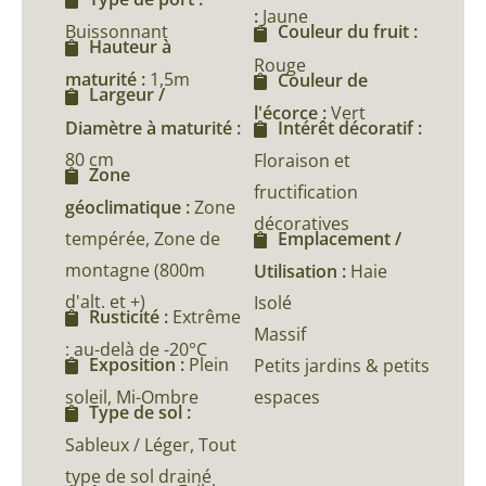
:
Jaune
Buissonnant
Couleur du fruit :
Hauteur à
Rouge
maturité :
1,5m
Couleur de
Largeur /
l'écorce :
Vert
Diamètre à maturité :
Intérêt décoratif :
80 cm
Floraison et
Zone
fructification
géoclimatique :
Zone
décoratives
tempérée, Zone de
Emplacement /
montagne (800m
Utilisation :
Haie
d'alt. et +)
Isolé
Rusticité :
Extrême
Massif
: au-delà de -20°C
Exposition :
Plein
Petits jardins & petits
soleil, Mi-Ombre
espaces
Type de sol :
Sableux / Léger, Tout
type de sol drainé