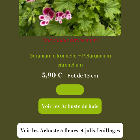
Indisponible actuellement
Géranium citronnelle – Pelargonium
citronellum
5,90
€
-
Pot de 13 cm
Découvrir
Voir les Arbuste de haie
Voir les Arbuste à fleurs et jolis feuillages