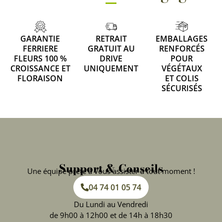
GARANTIE
RETRAIT
EMBALLAGES
FERRIERE
GRATUIT AU
RENFORCÉS
FLEURS 100 %
DRIVE
POUR
CROISSANCE ET
UNIQUEMENT
VÉGÉTAUX
FLORAISON
ET COLIS
SÉCURISÉS
Support & Conseils
Une équipe prête à vous assister à tout moment !
04 74 01 05 74
Du Lundi au Vendredi
de 9h00 à 12h00 et de 14h à 18h30