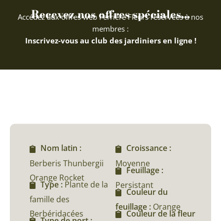
Recevez nos offres spéciales...
Accédez aux offres web Ferriere Fleurs réservées à nos
membres :
Inscrivez-vous au club des jardiniers en ligne !
Nom latin :
Croissance :
Berberis Thunbergii
Moyenne
Feuillage :
Orange Rocket
Type :
Plante de la
Persistant
Couleur du
famille des
feuillage :
Orange
Berbéridacées
Couleur de la fleur
Type de port :