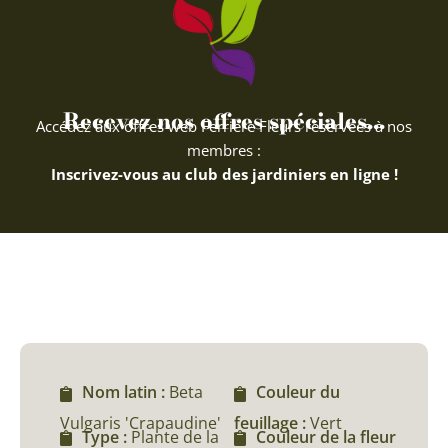
Recevez nos offres spéciales...
Accédez aux offres web Ferriere Fleurs réservées à nos
membres :
Inscrivez-vous au club des jardiniers en ligne !
Nom latin :
Beta
Couleur du
Vulgaris 'Crapaudine'
feuillage :
Vert
Type :
Plante de la
Couleur de la fleur