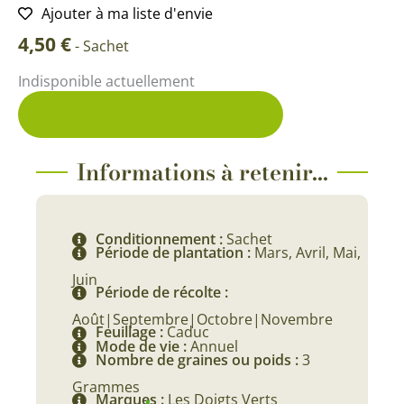
Ajouter à ma liste d'envie
4,50
€
-
Sachet
Indisponible actuellement
Me prévenir du retour en stock
Informations à retenir...
Conditionnement :
Sachet
Période de plantation :
Mars, Avril, Mai,
Juin
Période de récolte :
Août|Septembre|Octobre|Novembre
Feuillage :
Caduc
Mode de vie :
Annuel
Nombre de graines ou poids :
3
Grammes
Marques :
Les Doigts Verts