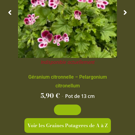
Indisponible actuellement
Géranium citronnelle – Pelargonium
citronellum
5,90
€
-
Pot de 13 cm
Découvrir
Voir les Graines Potageres de A à Z