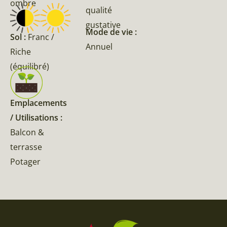
ombre
qualité
gustative
Mode de vie :
Sol :
Franc /
Annuel
Riche
(équilibré)
Emplacements
/ Utilisations :
Balcon &
terrasse
Potager