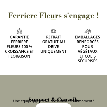
Ferriere Fleurs s'engage !
GARANTIE
RETRAIT
EMBALLAGES
FERRIERE
GRATUIT AU
RENFORCÉS
FLEURS 100 %
DRIVE
POUR
CROISSANCE ET
UNIQUEMENT
VÉGÉTAUX
FLORAISON
ET COLIS
SÉCURISÉS
Support & Conseils
Une équipe prête à vous assister à tout moment !