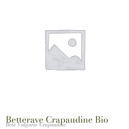
Betterave Crapaudine Bio
Beta Vulgaris 'Crapaudine'