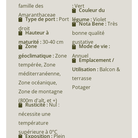
famille des
:
Vert
Couleur du
Amaranthaceae
Type de port :
Port
légume :
Violet
Nota Bene :
Très
droit
Hauteur à
bonne qualité
maturité :
30-40 cm
gustative
Zone
Mode de vie :
géoclimatique :
Zone
Annuel
Emplacement /
tempérée, Zone
Utilisation :
Balcon &
méditerranéenne,
terrasse
Zone océanique,
Potager
Zone de montagne
(800m d'alt, et +)
Rusticité :
Nul :
nécessite une
température
supérieure à 0°C
Exposition :
Plein