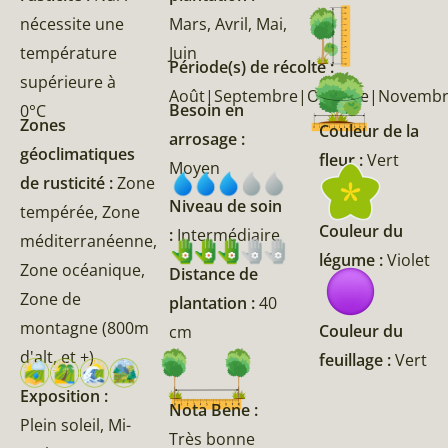
nécessite une
Mars, Avril, Mai,
température
Juin
Période(s) de récolte :
supérieure à
Août|Septembre|Octobre|Novemb
Besoin en
0°C
Zones
Couleur de la
arrosage :
géoclimatiques
fleur :
Vert
Moyen
de rusticité :
Zone
Niveau de soin
tempérée, Zone
Couleur du
:
Intermédiaire
méditerranéenne,
légume :
Violet
Zone océanique,
Distance de
Zone de
plantation :
40
montagne (800m
Couleur du
cm
d'alt, et +)
feuillage :
Vert
Exposition :
Nota Bene :
Plein soleil, Mi-
Très bonne