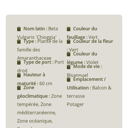
Nom latin :
Beta
Couleur du
Vulgaris 'Chioggia'
feuillage :
Vert
Type :
Plante de la
Couleur de la fleur
famille des
:
Vert
Couleur du
Amaranthaceae
Type de port :
Port
légume :
Violet
Mode de vie :
droit
Hauteur à
Bisannuel
Emplacement /
maturité :
60 cm
Zone
Utilisation :
Balcon &
géoclimatique :
Zone
terrasse
tempérée, Zone
Potager
méditerranéenne,
Zone océanique,