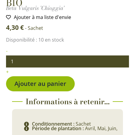
BIO
Beta Vulgaris 'Chioggia'
Ajouter à ma liste d'envie
4,30
€
-
Sachet
quantité
Disponibilité :
10 en stock
de
Betterave
-
Potagère
Chioggia
BIO
+
Ajouter au panier
Informations à retenir...
Conditionnement :
Sachet
Période de plantation :
Avril, Mai, Juin,