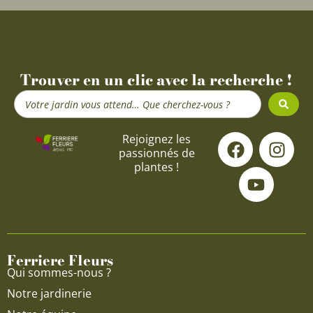
Trouver en un clic avec la recherche !
Search
...
F
Y
I
Rejoignez les
passionnés de
a
o
n
plantes !
c
u
s
e
t
t
b
u
a
o
b
g
o
e
r
Ferriere Fleurs
k
a
Qui sommes-nous ?
m
Notre jardinerie