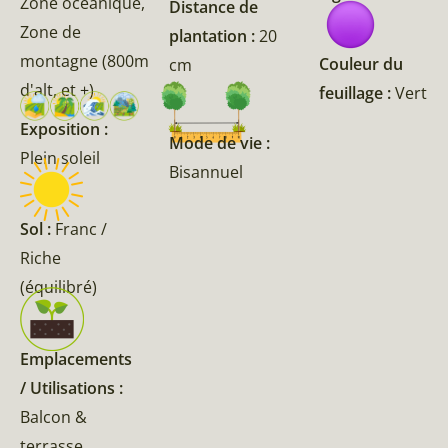
Zone océanique,
Distance de
Zone de
plantation :
20
montagne (800m
Couleur du
cm
d'alt, et +)
feuillage :
Vert
Exposition :
Mode de vie :
Plein soleil
Bisannuel
Sol :
Franc /
Riche
(équilibré)
Emplacements
/ Utilisations :
Balcon &
terrasse