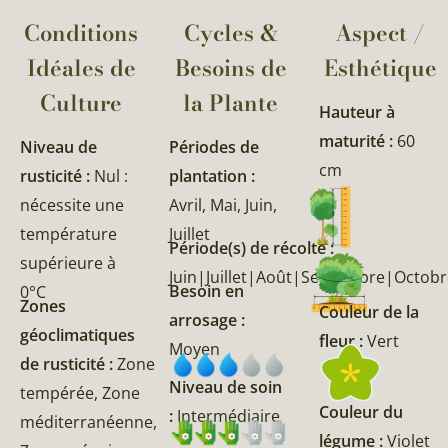
Conditions
Cycles &
Aspect /
Idéales de
Besoins de
Esthétique
Culture
la Plante​
Hauteur à
maturité :
60
Niveau de
Périodes de
cm
rusticité :
Nul :
plantation :
nécessite une
Avril, Mai, Juin,
température
Juillet
Période(s) de récolte :
supérieure à
Juin|Juillet|Août|Septembre|Octob
Besoin en
0°C
Zones
Couleur de la
arrosage :
géoclimatiques
fleur :
Vert
Moyen
de rusticité :
Zone
Niveau de soin
tempérée, Zone
Couleur du
:
Intermédiaire
méditerranéenne,
légume :
Violet