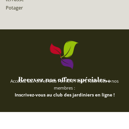
Potager
Recevez nos offres spéciales...
Accédez aux offres web Ferriere Fleurs réservées à nos
membres :
Inscrivez-vous au club des jardiniers en ligne !