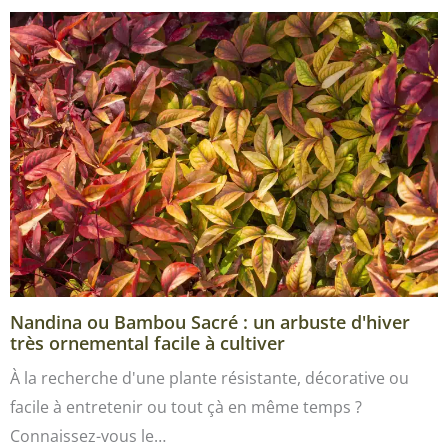
Nandina ou Bambou Sacré : un arbuste d'hiver
très ornemental facile à cultiver
À la recherche d'une plante résistante, décorative ou
facile à entretenir ou tout çà en même temps ?
Connaissez-vous le…