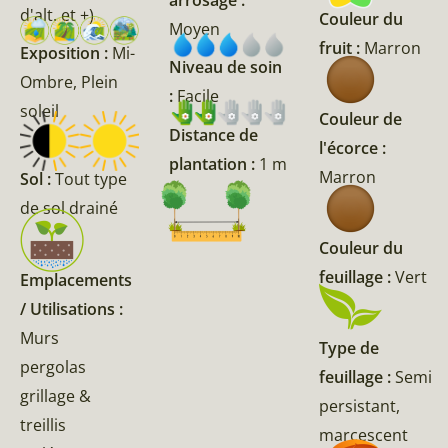
d'alt. et +)
Couleur du
Moyen
fruit :
Marron
Exposition :
Mi-
Niveau de soin
Ombre, Plein
:
Facile
soleil
Couleur de
Distance de
l'écorce :
plantation :
1 m
Marron
Sol :
Tout type
de sol drainé
Couleur du
feuillage :
Vert
Emplacements
/ Utilisations :
Murs
Type de
pergolas
feuillage :
Semi
grillage &
persistant,
treillis
marcescent