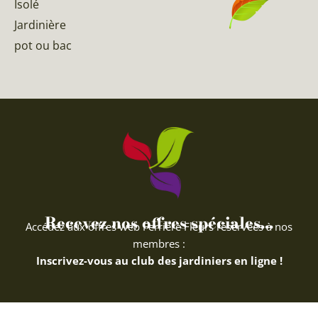
Isolé
Jardinière
pot ou bac
Recevez nos offres spéciales...
Accédez aux offres web Ferriere Fleurs réservées à nos
membres :
Inscrivez-vous au club des jardiniers en ligne !