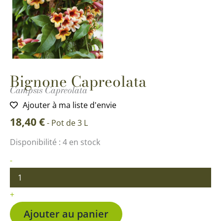
Bignone Capreolata
Campsis Capreolata
Ajouter à ma liste d'envie
18,40
€
-
Pot de 3 L
quantité
Disponibilité :
4 en stock
de
Bignone
-
Capreolata
+
Ajouter au panier