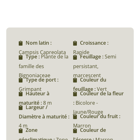
Nom latin :
Croissance :
Campsis Capreolata
Rapide
Type :
Plante de la
Feuillage :
Semi
famille des
persistant,
Bignoniaceae
marcescent
Type de port :
Couleur du
Grimpant
feuillage :
Vert
Hauteur à
Couleur de la fleur
maturité :
8 m
:
Bicolore -
Largeur /
Jaune/Rouge
Couleur du fruit :
Diamètre à maturité :
4 m
Marron
Zone
Couleur de
géoclimatique :
Zone
l'écorce :
Marron