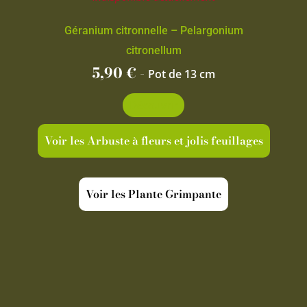
Géranium citronnelle – Pelargonium
citronellum
5,90
€
-
Pot de 13 cm
Découvrir
Voir les Arbuste à fleurs et jolis feuillages
Voir les Plante Grimpante