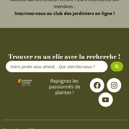
membres :
Inscrivez-vous au club des jardiniers en ligne !
Trouver en un clic avec la recherche !
Search
...
F
Y
I
Rejoignez les
passionnés de
a
o
n
plantes !
c
u
s
e
t
t
b
u
a
o
b
g
o
e
r