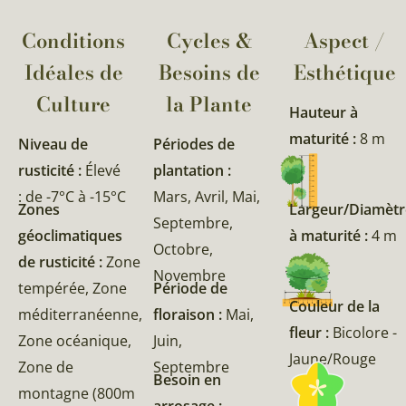
Conditions
Cycles &
Aspect /
Idéales de
Besoins de
Esthétique
Culture
la Plante​
Hauteur à
maturité :
8 m
Niveau de
Périodes de
rusticité :
Élevé
plantation :
: de -7°C à -15°C
Mars, Avril, Mai,
Zones
Largeur/Diamètr
Septembre,
géoclimatiques
à maturité :
4 m
Octobre,
de rusticité :
Zone
Novembre
tempérée, Zone
Période de
Couleur de la
méditerranéenne,
floraison :
Mai,
fleur :
Bicolore -
Zone océanique,
Juin,
Jaune/Rouge
Zone de
Septembre
Besoin en
montagne (800m
arrosage :