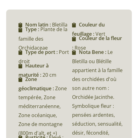
Nom latin :
Bletilla
Couleur du
Type :
Plante de la
feuillage :
Vert
Couleur de la fleur
famille des
Orchidaceae
:
Rose
Type de port :
Port
Nota Bene :
Le
droit
Bletilla ou Blétille
Hauteur à
appartient à la famille
maturité :
20 cm
des orchidées d'où
Zone
son autre nom :
géoclimatique :
Zone
Orchidée Jacinthe.
tempérée, Zone
Symbolique fleur :
méditerranéenne,
pensées ardentes,
Zone océanique,
séduction, sensualité,
Zone de montagne
désir, fécondité,
(800m d'alt, et +)
Rusticité :
Élevé :