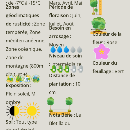
: de -7°C à -15°C
Mars, Avril, Mai
Zones
Période de
géoclimatiques
floraison :
Juin,
de rusticité :
Zone
Juillet, Août
Besoin en
tempérée, Zone
Couleur de la
arrosage :
méditerranéenne,
fleur :
Rose
Moyen
Zone océanique,
Niveau de soin
Zone de
Couleur du
:
Intermédiaire
montagne (800m
feuillage :
Vert
d'alt, et +)
Distance de
plantation :
10
Exposition :
cm
Plein soleil, Mi-
ombre
Nota Bene :
Le
Sol :
Tout type
Bletilla ou