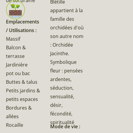
de sol drainé
Blétille
appartient à la
famille des
Emplacements
orchidées d'où
/ Utilisations :
son autre nom
Massif
: Orchidée
Balcon &
Jacinthe.
terrasse
Symbolique
Jardinière
fleur : pensées
pot ou bac
ardentes,
Buttes & talus
séduction,
Petits jardins &
sensualité,
petits espaces
désir,
Bordures &
fécondité,
allées
spiritualité
Rocaille
Mode de vie :