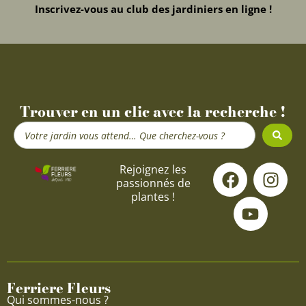
Inscrivez-vous au club des jardiniers en ligne !
Trouver en un clic avec la recherche !
Search
...
F
Y
I
Rejoignez les
passionnés de
a
o
n
plantes !
c
u
s
e
t
t
b
u
a
o
b
g
o
e
r
Ferriere Fleurs
k
a
Qui sommes-nous ?