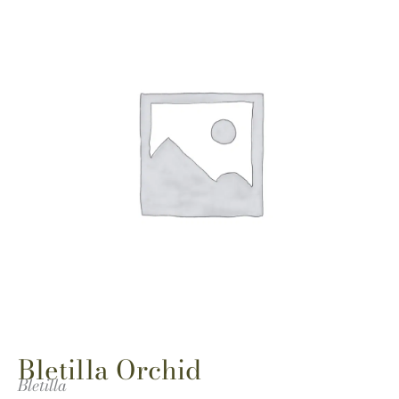
Bletilla Orchid
Bletilla