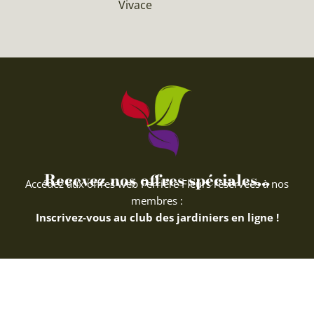
Vivace
Recevez nos offres spéciales...
Accédez aux offres web Ferriere Fleurs réservées à nos
membres :
Inscrivez-vous au club des jardiniers en ligne !