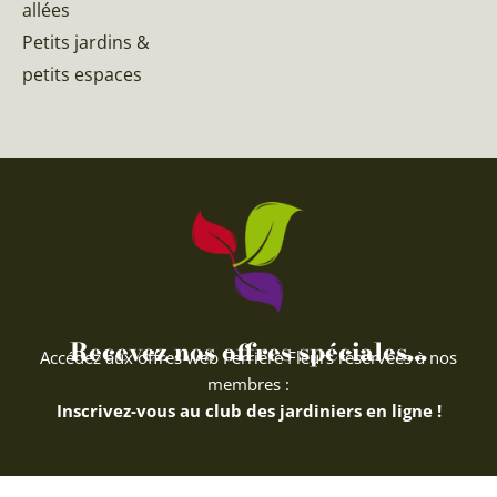
allées
Petits jardins &
petits espaces
Recevez nos offres spéciales...
Accédez aux offres web Ferriere Fleurs réservées à nos
membres :
Inscrivez-vous au club des jardiniers en ligne !