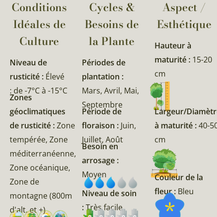
Conditions
Cycles &
Aspect /
Idéales de
Besoins de
Esthétique
Culture
la Plante​
Hauteur à
maturité :
15-20
Niveau de
Périodes de
cm
rusticité :
Élevé
plantation :
: de -7°C à -15°C
Mars, Avril, Mai,
Zones
Septembre
géoclimatiques
Période de
Largeur/Diamètr
de rusticité :
Zone
floraison :
Juin,
à maturité :
40-5
tempérée, Zone
Juillet, Août
cm
Besoin en
méditerranéenne,
arrosage :
Zone océanique,
Moyen
Couleur de la
Zone de
fleur :
Bleu
Niveau de soin
montagne (800m
:
Très facile
d'alt. et +)