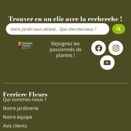
Trouver en un clic avec la recherche !
Search
...
F
Y
I
Rejoignez les
passionnés de
a
o
n
plantes !
c
u
s
e
t
t
b
u
a
o
b
g
o
e
r
Ferriere Fleurs
k
a
Qui sommes-nous ?
m
Notre jardinerie
Notre équipe
Avis clients