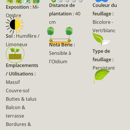
Couleur du
Distance de
Exposition :
Mi-
feuillage :
plantation :
40
Ombre
Bicolore -
cm
Vert/blanc
Sol :
Humifère /
Limoneux
Nota Bene :
Type de
Sensible à
feuillage :
l'Oïdium
Emplacements
Persistant
/ Utilisations :
Massif
Couvre-sol
Buttes & talus
Balcon &
terrasse
Bordures &