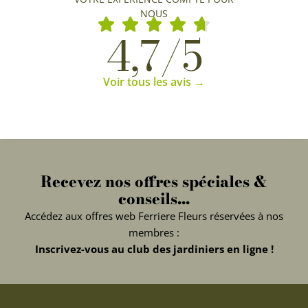
NOUS
4,7/5
Voir tous les avis →
Recevez nos offres spéciales &
conseils...
Accédez aux offres web Ferriere Fleurs réservées à nos
membres :
Inscrivez-vous au club des jardiniers en ligne !