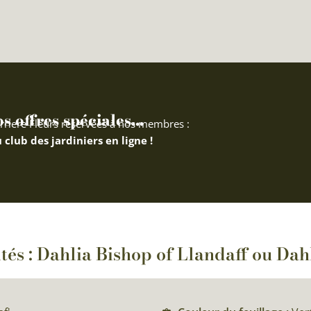
 offres spéciales...
rriere Fleurs réservées à nos membres :
 club des jardiniers en ligne !
ités : Dahlia Bishop of Llandaff ou Dah