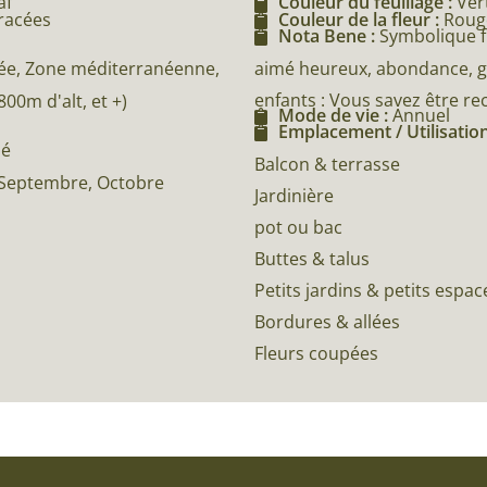
f'
Couleur du feuillage :
Ver
éracées
Couleur de la fleur :
Roug
Nota Bene :
Symbolique fl
aimé heureux, abondance, gé
e, Zone méditerranéenne,
enfants : Vous savez être r
0m d'alt, et +)
Mode de vie :
Annuel
Emplacement / Utilisation
né
Balcon & terrasse
t, Septembre, Octobre
Jardinière
pot ou bac
Buttes & talus
Petits jardins & petits espac
Bordures & allées
Fleurs coupées