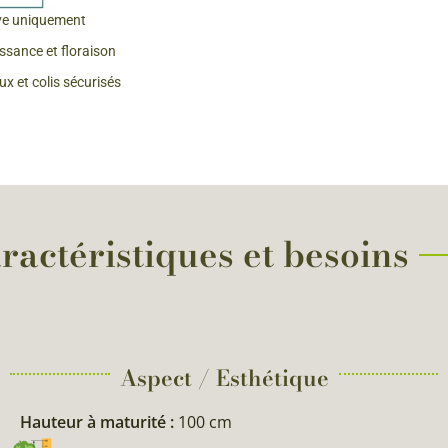
ve uniquement
 & Graines Spéciales Fraîcheur
issance et floraison
x et colis sécurisés
 fleurs de A à Z
u Potager
ractéristiques et besoins
Aspect / Esthétique
Hauteur à maturité :
100 cm