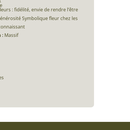
t
e
eurs : fidélité, envie de rendre l’être
nérosité Symbolique fleur chez les
econnaissant
 :
Massif
es