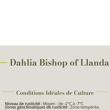
Dahlia Bishop of Llandaf
Conditions Idéales de Culture
Niveau de rusticité :
Moyen : de -2°C à -7°C
Zones géoclimatiques de rusticité :
Zone tempérée,