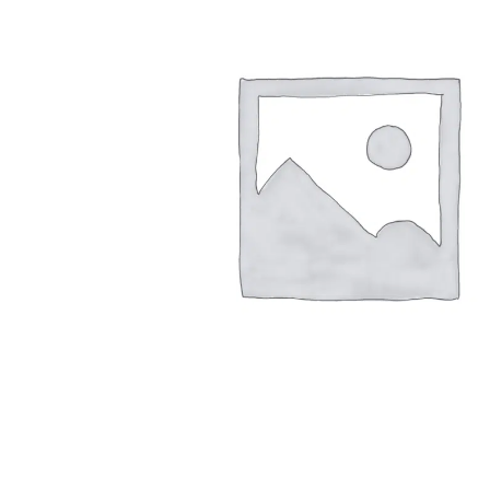
Arbustes de terre de bruyère
Plantes v
Plantes Grimpantes
Plantes v
Arbres fruitiers
Plantes v
Conifères
Plantes v
Plantes méditerranéennes et exotiques
Plantes vi
Rosiers
Plantes vi
remarqua
Plantes vi
Lavande 
Graminé