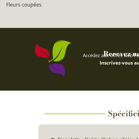
Fleurs coupées
Recevez nos
Accédez aux offres web Fe
Inscrivez-vous au
Spécific