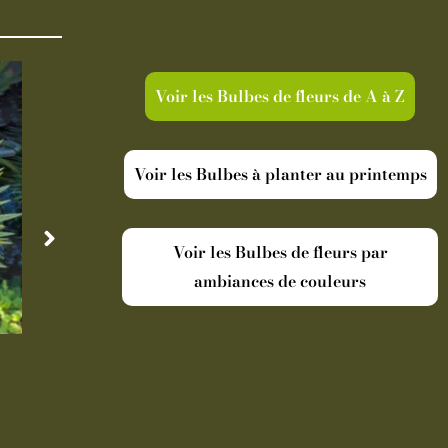
Voir les Bulbes de fleurs de A à Z
Voir les Bulbes à planter au printemps
Voir les Bulbes de fleurs par
ambiances de couleurs
Disponible
Indisp
Cordyline australis Torbay Dazzler
Oranger Ar
19,90
€
-
Pot de 5 L