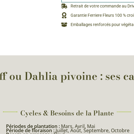
Rosiers à grosses fleurs
Retrait de votre commande au Dri
Semences
d’Antan
Garantie Ferriere Fleurs 100 % cro
Rosiers parfumés
Emballages renforcés pour végétau
Bulbes de
Rosiers grimpants
Bulbes d
f ou Dahlia pivoine : ses ca
Cycles & Besoins de la Plante​
Périodes de plantation :
Mars, Avril, Mai
Période de floraison :
Juillet, Août, Septembre, Octobre