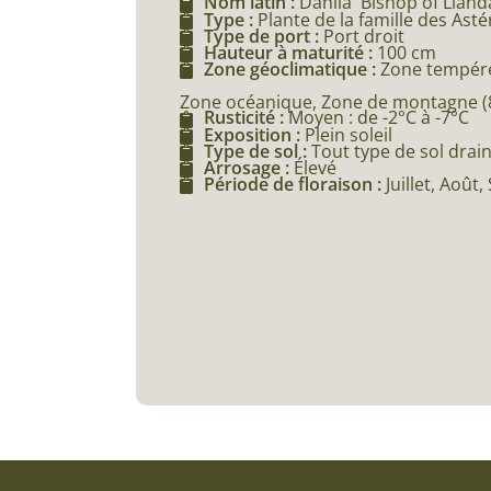
Nom latin :
Dahlia 'Bishop of Llanda
Type :
Plante de la famille des Ast
Type de port :
Port droit
Hauteur à maturité :
100 cm
Zone géoclimatique :
Zone tempéré
Zone océanique, Zone de montagne (80
Rusticité :
Moyen : de -2°C à -7°C
Exposition :
Plein soleil
Type de sol :
Tout type de sol drai
Arrosage :
Élevé
Période de floraison :
Juillet, Aoû