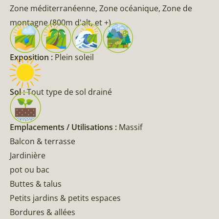
Zone méditerranéenne, Zone océanique, Zone de
montagne (800m d'alt, et +)
Exposition :
Plein soleil
Sol :
Tout type de sol drainé
Emplacements / Utilisations :
Massif
Balcon & terrasse
Jardinière
pot ou bac
Buttes & talus
Petits jardins & petits espaces
Bordures & allées