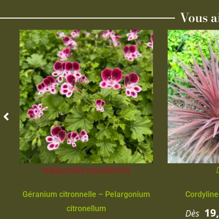
Vous a
Indisponible actuellement
Géranium citronnelle – Pelargonium
Cordyline
citronellum
19
Dès