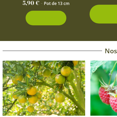
5,90
€
-
Pot de 13 cm
2 con
d
Découvrir
Nos