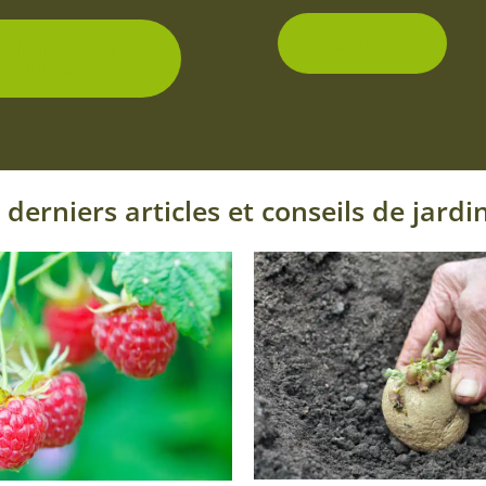
du
produit
Découvrir
ditionnements
isponibles
 derniers articles et conseils de jardi