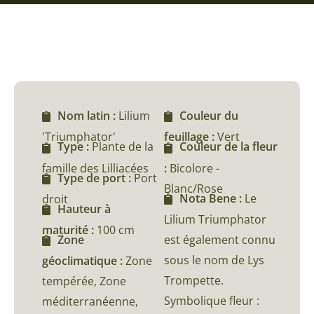
Nom latin :
Lilium
Couleur du
'Triumphator'
feuillage :
Vert
Type :
Plante de la
Couleur de la fleur
famille des Lilliacées
:
Bicolore -
Type de port :
Port
Blanc/Rose
Nota Bene :
Le
droit
Hauteur à
Lilium Triumphator
maturité :
100 cm
est également connu
Zone
sous le nom de Lys
géoclimatique :
Zone
Trompette.
tempérée, Zone
Symbolique fleur :
méditerranéenne,