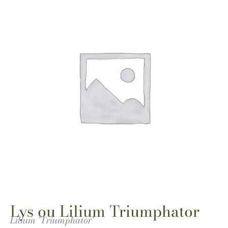
Lys ou Lilium Triumphator
Lilium 'Triumphator'