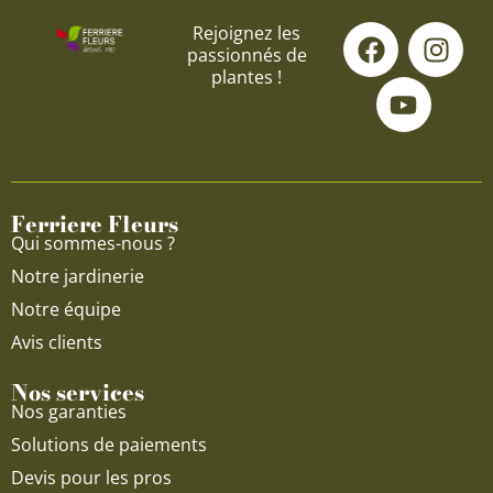
F
Y
I
Rejoignez les
passionnés de
a
o
n
plantes !
c
u
s
e
t
t
b
u
a
o
b
g
o
e
r
Ferriere Fleurs
k
a
Qui sommes-nous ?
m
Notre jardinerie
Notre équipe
Avis clients
Nos services
Nos garanties
Solutions de paiements
Devis pour les pros