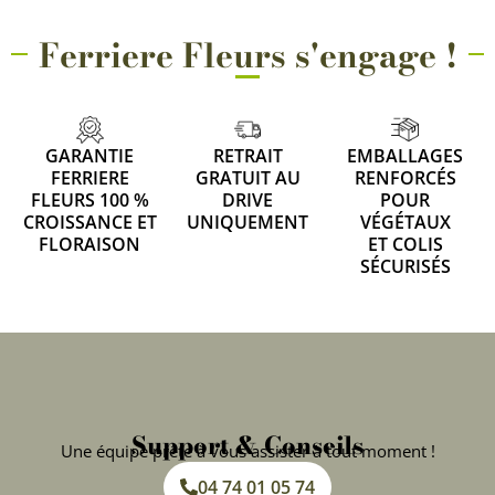
Ferriere Fleurs s'engage !
GARANTIE
RETRAIT
EMBALLAGES
FERRIERE
GRATUIT AU
RENFORCÉS
FLEURS 100 %
DRIVE
POUR
CROISSANCE ET
UNIQUEMENT
VÉGÉTAUX
FLORAISON
ET COLIS
SÉCURISÉS
Support & Conseils
Une équipe prête à vous assister à tout moment !
04 74 01 05 74