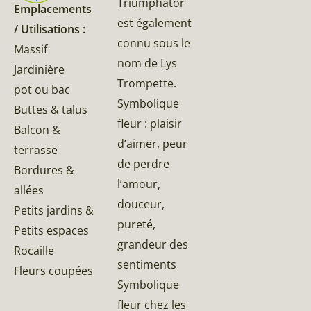
Triumphator
Emplacements
est également
/ Utilisations :
connu sous le
Massif
nom de Lys
Jardinière
Trompette.
pot ou bac
Symbolique
Buttes & talus
fleur : plaisir
Balcon &
d’aimer, peur
terrasse
de perdre
Bordures &
l’amour,
allées
douceur,
Petits jardins &
pureté,
Petits espaces
grandeur des
Rocaille
sentiments
Fleurs coupées
Symbolique
fleur chez les