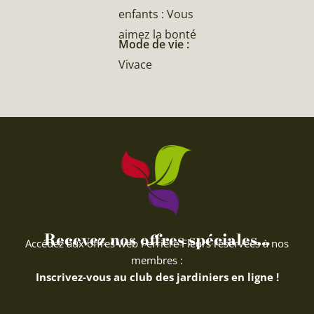
enfants : Vous
aimez la bonté
Mode de vie :
Vivace
Recevez nos offres spéciales...
Accédez aux offres web Ferriere Fleurs réservées à nos
membres :
Inscrivez-vous au club des jardiniers en ligne !