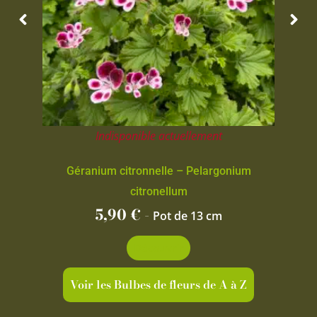
Indisponible actuellement
Géranium citronnelle – Pelargonium
citronellum
5,90
€
-
Pot de 13 cm
Découvrir
Voir les Bulbes de fleurs de A à Z