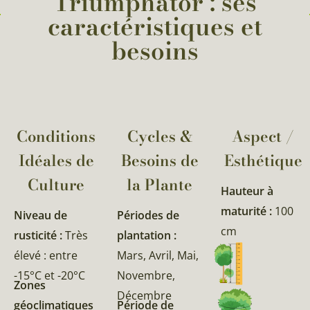
Triumphator : ses
caractéristiques et
besoins
Conditions
Cycles &
Aspect /
Idéales de
Besoins de
Esthétique
Culture
la Plante​
Hauteur à
maturité :
100
Niveau de
Périodes de
cm
rusticité :
Très
plantation :
élevé : entre
Mars, Avril, Mai,
-15°C et -20°C
Novembre,
Zones
Décembre
géoclimatiques
Période de