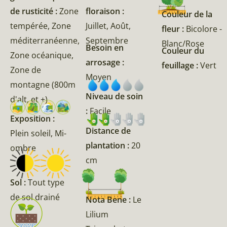
de rusticité :
Zone
floraison :
Couleur de la
tempérée, Zone
Juillet, Août,
fleur :
Bicolore -
méditerranéenne,
Septembre
Blanc/Rose
Besoin en
Couleur du
Zone océanique,
arrosage :
feuillage :
Vert
Zone de
Moyen
montagne (800m
Niveau de soin
d'alt, et +)
:
Facile
Exposition :
Distance de
Plein soleil, Mi-
plantation :
20
ombre
cm
Sol :
Tout type
de sol drainé
Nota Bene :
Le
Lilium