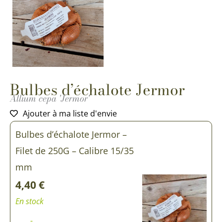
Bulbes d’échalote Jermor
Allium cepa 'Jermor'
Ajouter à ma liste d'envie
quantité
quantité
Bulbes d’échalote Jermor –
de
de
Bulbes
Bulbes
Filet de 250G – Calibre 15/35
d'échalote
d'échalote
Jermor
Jermor
mm
4,40
€
En stock
-