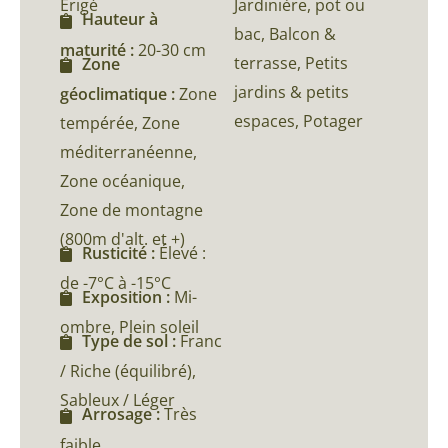
Erigé
Jardinière, pot ou
Hauteur à
bac, Balcon &
maturité :
20-30 cm
terrasse, Petits
Zone
jardins & petits
géoclimatique :
Zone
espaces, Potager
tempérée, Zone
méditerranéenne,
Zone océanique,
Zone de montagne
(800m d'alt. et +)
Rusticité :
Élevé :
de -7°C à -15°C
Exposition :
Mi-
ombre, Plein soleil
Type de sol :
Franc
/ Riche (équilibré),
Sableux / Léger
Arrosage :
Très
faible