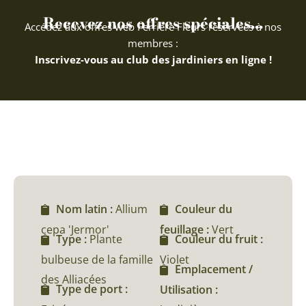
Recevez nos offres spéciales...
Accédez aux offres web Ferriere Fleurs réservées à nos
membres :
Inscrivez-vous au club des jardiniers en ligne !
Nom latin :
Allium
Couleur du
cepa 'Jermor'
feuillage :
Vert
Type :
Plante
Couleur du fruit :
bulbeuse de la famille
Violet
Emplacement /
des Alliacées
Type de port :
Utilisation :