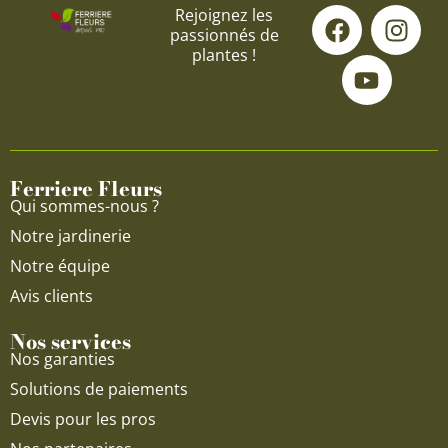
F
Y
I
Rejoignez les
passionnés de
a
o
n
plantes !
c
u
s
e
t
t
b
u
a
o
b
g
o
e
r
Ferriere Fleurs
k
a
Qui sommes-nous ?
m
Notre jardinerie
Notre équipe
Avis clients
Nos services
Nos garanties
Solutions de paiements
Devis pour les pros