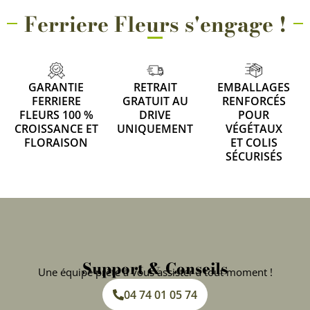
Ferriere Fleurs s'engage !
GARANTIE
RETRAIT
EMBALLAGES
FERRIERE
GRATUIT AU
RENFORCÉS
FLEURS 100 %
DRIVE
POUR
CROISSANCE ET
UNIQUEMENT
VÉGÉTAUX
FLORAISON
ET COLIS
SÉCURISÉS
Support & Conseils
Une équipe prête à vous assister à tout moment !
04 74 01 05 74