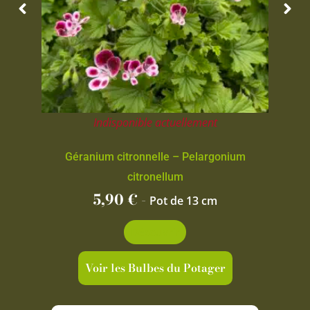
Indisponible actuellement
Géranium citronnelle – Pelargonium
citronellum
5,90
€
-
Pot de 13 cm
Découvrir
Voir les Bulbes du Potager