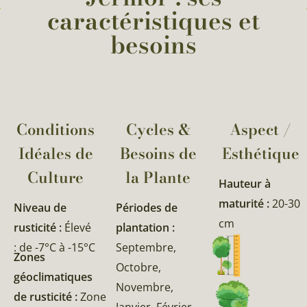
caractéristiques et
besoins
Conditions
Cycles &
Aspect /
Idéales de
Besoins de
Esthétique
Culture
la Plante​
Hauteur à
maturité :
20-30
Niveau de
Périodes de
cm
rusticité :
Élevé
plantation :
: de -7°C à -15°C
Septembre,
Zones
Octobre,
géoclimatiques
Novembre,
de rusticité :
Zone
Janvier, Février,