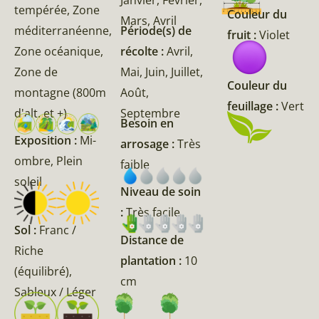
tempérée, Zone
Couleur du
Mars, Avril
méditerranéenne,
Période(s) de
fruit :
Violet
Zone océanique,
récolte :
Avril,
Zone de
Mai, Juin, Juillet,
Couleur du
montagne (800m
Août,
feuillage :
Vert
d'alt. et +)
Septembre
Besoin en
Exposition :
Mi-
arrosage :
Très
ombre, Plein
faible
soleil
Niveau de soin
:
Très facile
Sol :
Franc /
Distance de
Riche
plantation :
10
(équilibré),
cm
Sableux / Léger