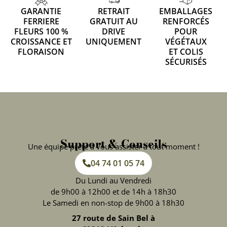
GARANTIE
RETRAIT
EMBALLAGES
FERRIERE
GRATUIT AU
RENFORCÉS
FLEURS 100 %
DRIVE
POUR
CROISSANCE ET
UNIQUEMENT
VÉGÉTAUX
FLORAISON
ET COLIS
SÉCURISÉS
Support & Conseils
Une équipe prête à vous assister à tout moment !
04 74 01 05 74
Du Lundi au Vendredi
de 9h00 à 12h00 et de 14h à 18h30
Le Samedi en non-stop de 9h00 à 18h30
27 route de Sain Bel à