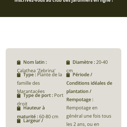
Inscrivez-vous au club des jardiniers en ligne !
Nom latin :
Diamètre :
20-40
Calathea 'Zebrina'
cm
Type :
Plante de la
Période /
famille des
Conditions idéales de
Marantacées
plantation /
Type de port :
Port
Rempotage :
droit
Rempotage en
Hauteur à
général une fois tous
maturité :
60-80 cm
Largeur /
les 2 ans, ou en