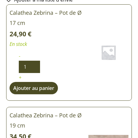
quantité
quantité
Calathea Zebrina – Pot de Ø
de
de
Calathea
Calathea
17 cm
Zebrina
Zebrina
24,90
€
En stock
-
+
Ajouter au panier
Calathea Zebrina – Pot de Ø
19 cm
34,50
€