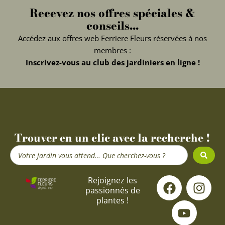
Recevez nos offres spéciales &
conseils...
Accédez aux offres web Ferriere Fleurs réservées à nos
membres :
Inscrivez-vous au club des jardiniers en ligne !
Trouver en un clic avec la recherche !
Search
...
F
Y
I
Rejoignez les
passionnés de
a
o
n
plantes !
c
u
s
e
t
t