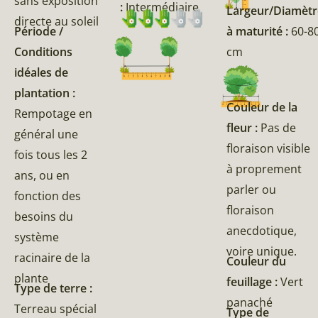
sans exposition
:
Intermédiaire
Largeur/Diamètr
directe au soleil
Période /
à maturité :
60-8
Conditions
cm
idéales de
plantation :
Couleur de la
Rempotage en
fleur :
Pas de
général une
floraison visible
fois tous les 2
à proprement
ans, ou en
parler ou
fonction des
floraison
besoins du
anecdotique,
système
voire unique.
racinaire de la
Couleur du
plante
feuillage :
Vert
Type de terre :
panaché
Terreau spécial
Type de