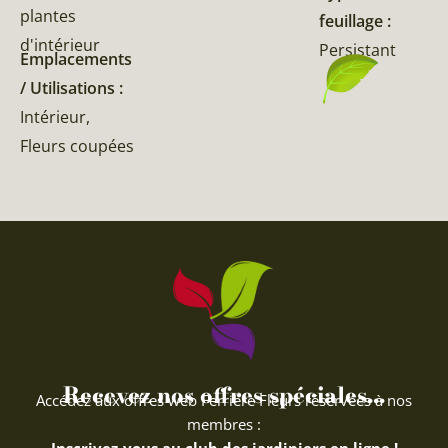
plantes
feuillage :
d'intérieur
Persistant
Emplacements
/ Utilisations :
Intérieur,
Fleurs coupées
Recevez nos offres spéciales...
Accédez aux offres web Ferriere Fleurs réservées à nos
membres :