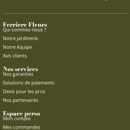
b
u
a
o
b
g
o
e
r
Ferriere Fleurs
k
a
Qui sommes-nous ?
m
Notre jardinerie
Notre équipe
Avis clients
Nos services
Nos garanties
Solutions de paiements
Devis pour les pros
Nos partenaires
Espace perso
Mon compte
Mes commandes