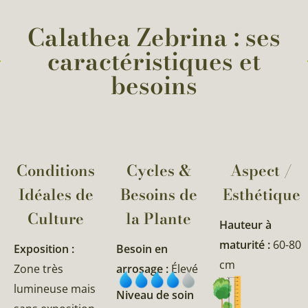
Calathea Zebrina : ses
caractéristiques et
besoins
Conditions
Cycles &
Aspect /
Idéales de
Besoins de
Esthétique
Culture
la Plante​
Hauteur à
maturité :
60-80
Exposition :
Besoin en
cm
Zone très
arrosage :
Élevé
lumineuse mais
Niveau de soin