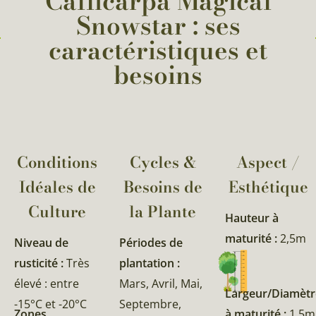
Callicarpa Magical
Snowstar : ses
caractéristiques et
besoins
Conditions
Cycles &
Aspect /
Idéales de
Besoins de
Esthétique
Culture
la Plante​
Hauteur à
maturité :
2,5m
Niveau de
Périodes de
rusticité :
Très
plantation :
élevé : entre
Mars, Avril, Mai,
Largeur/Diamètr
-15°C et -20°C
Septembre,
Zones
à maturité :
1,5m