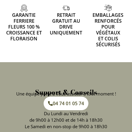
GARANTIE
RETRAIT
EMBALLAGES
FERRIERE
GRATUIT AU
RENFORCÉS
FLEURS 100 %
DRIVE
POUR
CROISSANCE ET
UNIQUEMENT
VÉGÉTAUX
FLORAISON
ET COLIS
SÉCURISÉS
Support & Conseils
Une équipe prête à vous assister à tout moment !
04 74 01 05 74
Du Lundi au Vendredi
de 9h00 à 12h00 et de 14h à 18h30
Le Samedi en non-stop de 9h00 à 18h30