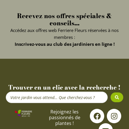
Recevez nos offres spéciales &
conseils...
Accédez aux offres web Ferriere Fleurs réservées à nos
membres :
Inscrivez-vous au club des jardiniers en ligne !
Trouver en un clic avec la recherche !
Search
...
F
Y
I
Rejoignez les
passionnés de
a
o
n
plantes !
c
u
s