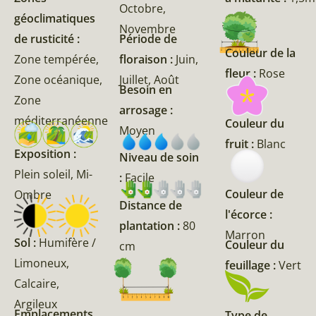
Octobre,
géoclimatiques
Novembre
de rusticité :
Période de
Couleur de la
Zone tempérée,
floraison :
Juin,
fleur :
Rose
Zone océanique,
Juillet, Août
Besoin en
Zone
arrosage :
méditerranéenne
Couleur du
Moyen
fruit :
Blanc
Exposition :
Niveau de soin
Plein soleil, Mi-
:
Facile
Couleur de
Ombre
Distance de
l'écorce :
plantation :
80
Marron
Sol :
Humifère /
Couleur du
cm
Limoneux,
feuillage :
Vert
Calcaire,
Argileux
Emplacements
Type de