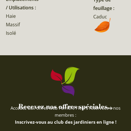
/ Utilisations :
feuillage :
Haie
Caduc
Massif
Isolé
Recevez nos offres spéciales...
Accédez aux offres web Ferriere Fleurs réservées à nos
membres :
Inscrivez-vous au club des jardiniers en ligne !