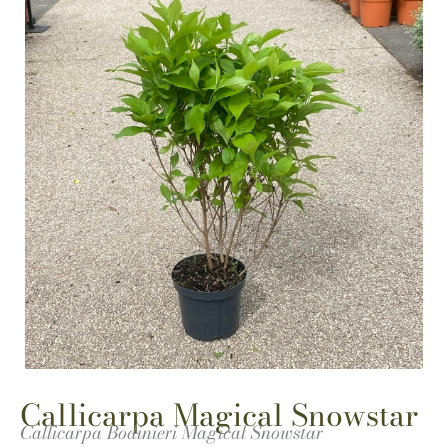
Callicarpa Magical Snowstar
Callicarpa Bodinieri Magical Snowstar