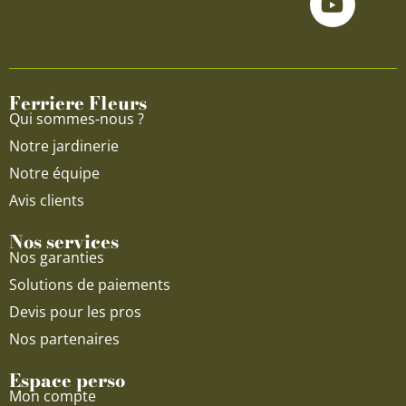
e
t
t
b
u
a
o
b
g
o
e
r
Ferriere Fleurs
k
a
Qui sommes-nous ?
m
Notre jardinerie
Notre équipe
Avis clients
Nos services
Nos garanties
Solutions de paiements
Devis pour les pros
Nos partenaires
Espace perso
Mon compte