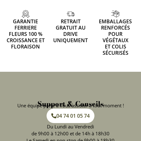
GARANTIE
RETRAIT
EMBALLAGES
FERRIERE
GRATUIT AU
RENFORCÉS
FLEURS 100 %
DRIVE
POUR
CROISSANCE ET
UNIQUEMENT
VÉGÉTAUX
FLORAISON
ET COLIS
SÉCURISÉS
Support & Conseils
Une équipe prête à vous assister à tout moment !
04 74 01 05 74
Du Lundi au Vendredi
de 9h00 à 12h00 et de 14h à 18h30
Le Samedi en non-stop de 9h00 à 18h30