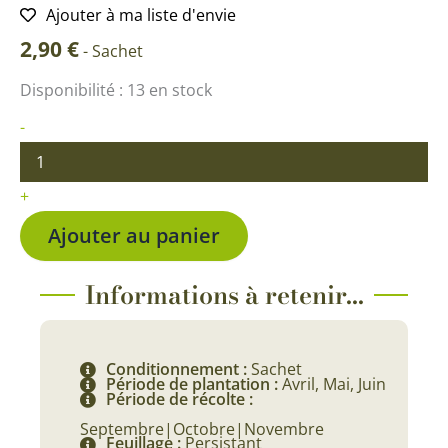
Ajouter à ma liste d'envie
2,90
€
-
Sachet
quantité
Disponibilité :
13 en stock
de
Cardon
-
Plein
Blanc
Inerme
+
Ajouter au panier
Informations à retenir...
Conditionnement :
Sachet
Période de plantation :
Avril, Mai, Juin
Période de récolte :
Septembre|Octobre|Novembre
Feuillage :
Persistant