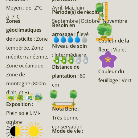
Moyen : de -2°C
Avril, Mai, Juin
Période(s) de récolte :
à -7°C
Zones
Septembre|Octobre|Novembre
Besoin en
géoclimatiques
arrosage :
Élevé
de rusticité :
Zone
Couleur de la
Niveau de soin
tempérée, Zone
fleur :
Violet
:
Intermédiaire
méditerranéenne,
Zone océanique,
Distance de
Couleur du
Zone de
plantation :
80
feuillage :
Vert
montagne (800m
cm
d'alt, et +)
Exposition :
Nota Bene :
Plein soleil, Mi-
Très bonne
ombre
conservation
Mode de vie :