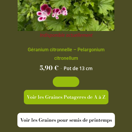
Indisponible actuellement
Géranium citronnelle – Pelargonium
citronellum
5,90
€
-
Pot de 13 cm
Découvrir
Voir les Graines Potageres de A à Z
Voir les Graines pour semis de printemps