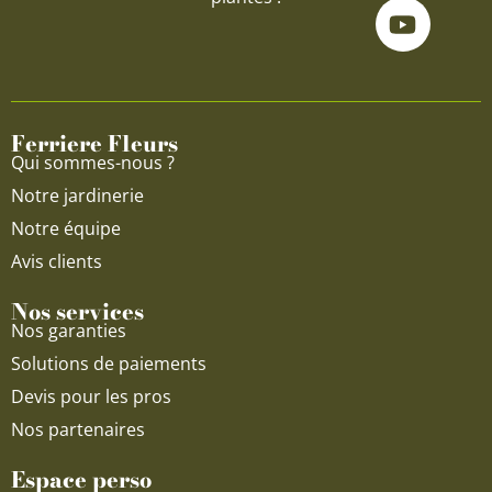
c
u
s
e
t
t
b
u
a
o
b
g
o
e
r
Ferriere Fleurs
k
a
Qui sommes-nous ?
m
Notre jardinerie
Notre équipe
Avis clients
Nos services
Nos garanties
Solutions de paiements
Devis pour les pros
Nos partenaires
Espace perso