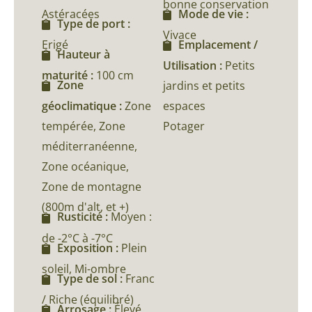
bonne conservation
Astéracées
Mode de vie :
Type de port :
Vivace
Erigé
Emplacement /
Hauteur à
Utilisation :
Petits
maturité :
100 cm
Zone
jardins et petits
géoclimatique :
Zone
espaces
tempérée, Zone
Potager
méditerranéenne,
Zone océanique,
Zone de montagne
(800m d'alt, et +)
Rusticité :
Moyen :
de -2°C à -7°C
Exposition :
Plein
soleil, Mi-ombre
Type de sol :
Franc
/ Riche (équilibré)
Arrosage :
Élevé