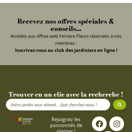
Recevez nos offres spéciales &
conseils...
Accédez aux offres web Ferriere Fleurs réservées à nos
membres :
Inscrivez-vous au club des jardiniers en ligne !
Trouver en un clic avec la recherche !
Search
...
F
Y
I
Rejoignez les
passionnés de
a
o
n
plantes !