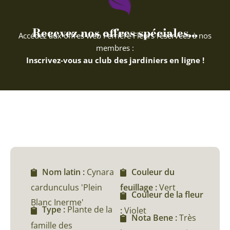
Recevez nos offres spéciales...
Accédez aux offres web Ferriere Fleurs réservées à nos
membres :
Inscrivez-vous au club des jardiniers en ligne !
Nom latin :
Cynara
Couleur du
cardunculus 'Plein
feuillage :
Vert
Couleur de la fleur
Blanc Inerme'
Type :
Plante de la
:
Violet
Nota Bene :
Très
famille des