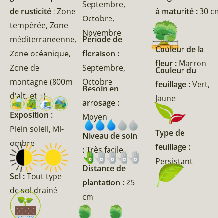
Septembre,
de rusticité :
Zone
à maturité :
30 c
Octobre,
tempérée, Zone
Novembre
méditerranéenne,
Période de
Couleur de la
Zone océanique,
floraison :
fleur :
Marron
Zone de
Septembre,
Couleur du
montagne (800m
Octobre
feuillage :
Vert,
Besoin en
d'alt. et +)
Jaune
arrosage :
Exposition :
Moyen
Plein soleil, Mi-
Type de
Niveau de soin
ombre
feuillage :
:
Très facile
Persistant
Distance de
Sol :
Tout type
plantation :
25
de sol drainé
cm