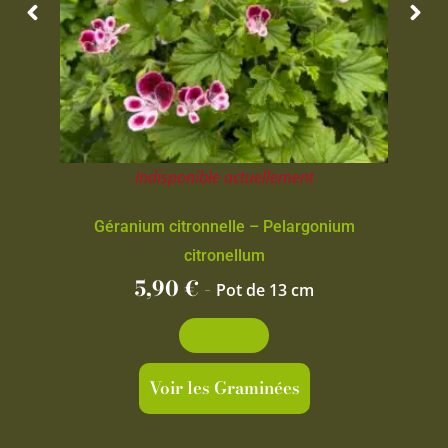
Indisponible actuellement
Géranium citronnelle – Pelargonium
citronellum
5,90
€
-
Pot de 13 cm
Découvrir
Voir les Graminées