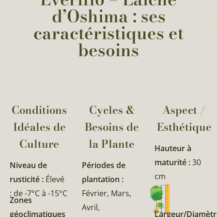
d’Oshima : ses
caractéristiques et
besoins
Conditions
Cycles &
Aspect /
Idéales de
Besoins de
Esthétique
Culture
la Plante​
Hauteur à
maturité :
30
Niveau de
Périodes de
cm
rusticité :
Élevé
plantation :
: de -7°C à -15°C
Février, Mars,
Zones
Avril,
géoclimatiques
Largeur/Diamètr