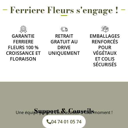
Ferriere Fleurs s'engage !
GARANTIE
RETRAIT
EMBALLAGES
FERRIERE
GRATUIT AU
RENFORCÉS
FLEURS 100 %
DRIVE
POUR
CROISSANCE ET
UNIQUEMENT
VÉGÉTAUX
FLORAISON
ET COLIS
SÉCURISÉS
Support & Conseils
Une équipe prête à vous assister à tout moment !
04 74 01 05 74