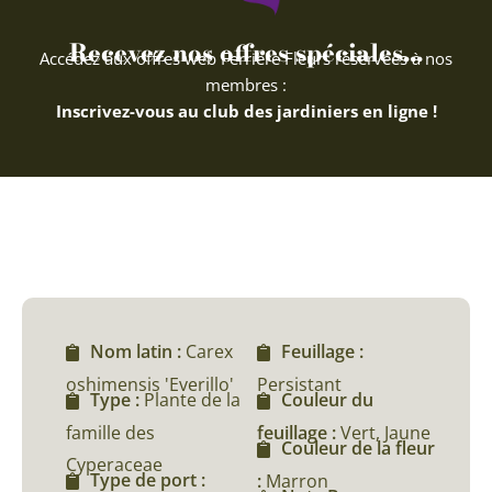
Recevez nos offres spéciales...
Accédez aux offres web Ferriere Fleurs réservées à nos
membres :
Inscrivez-vous au club des jardiniers en ligne !
Nom latin :
Carex
Feuillage :
oshimensis 'Everillo'
Persistant
Type :
Plante de la
Couleur du
famille des
feuillage :
Vert, Jaune
Couleur de la fleur
Cyperaceae
Type de port :
:
Marron