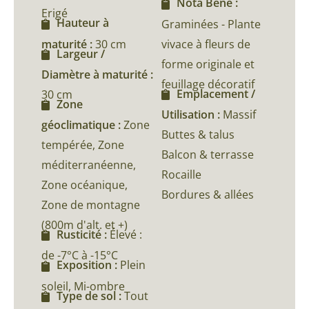
Nota Bene :
Erigé
Hauteur à
Graminées - Plante
maturité :
30 cm
vivace à fleurs de
Largeur /
forme originale et
Diamètre à maturité :
feuillage décoratif
Emplacement /
30 cm
Zone
Utilisation :
Massif
géoclimatique :
Zone
Buttes & talus
tempérée, Zone
Balcon & terrasse
méditerranéenne,
Rocaille
Zone océanique,
Bordures & allées
Zone de montagne
(800m d'alt. et +)
Rusticité :
Élevé :
de -7°C à -15°C
Exposition :
Plein
soleil, Mi-ombre
Type de sol :
Tout