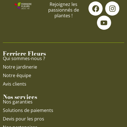
F
Y
I
Rejoignez les
passionnés de
a
o
n
plantes !
c
u
s
e
t
t
b
u
a
o
b
g
o
e
r
Ferriere Fleurs
k
a
Qui sommes-nous ?
m
Notre jardinerie
Notre équipe
Avis clients
Nos services
Nos garanties
Solutions de paiements
Devis pour les pros