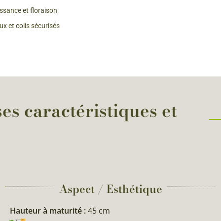
issance et floraison
 & Graines Spéciales Fraîcheur
x et colis sécurisés
 fleurs de A à Z
u Potager
es caractéristiques et
Aspect / Esthétique
Hauteur à maturité :
45 cm