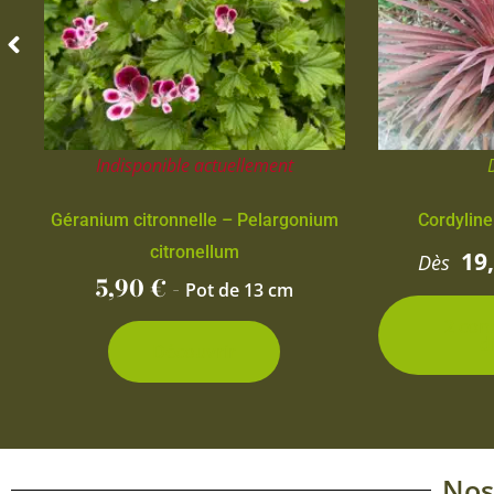
Indisponible actuellement
Géranium citronnelle – Pelargonium
Cordyline
citronellum
19
Dès
5,90
€
-
Pot de 13 cm
2 con
d
Découvrir
Nos