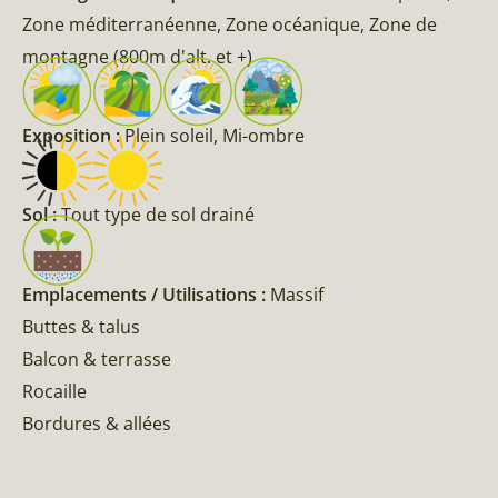
Zone méditerranéenne, Zone océanique, Zone de
montagne (800m d'alt. et +)
Exposition :
Plein soleil, Mi-ombre
Sol :
Tout type de sol drainé
Emplacements / Utilisations :
Massif
Buttes & talus
Balcon & terrasse
Rocaille
Bordures & allées