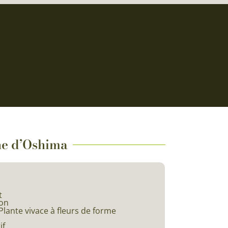
che d’Oshima
t
on
lante vivace à fleurs de forme
if