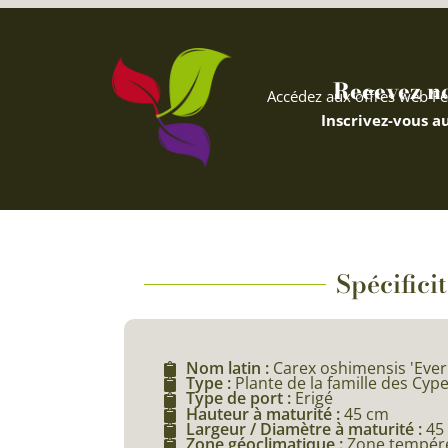
Recevez nos
Accédez aux offres web Fe
Inscrivez-vous au
Spécifici
Nom latin :
Carex oshimensis 'Ever
Type :
Plante de la famille des Cyp
Type de port :
Erigé
Hauteur à maturité :
45 cm
Largeur / Diamètre à maturité :
45
Zone géoclimatique :
Zone tempéré