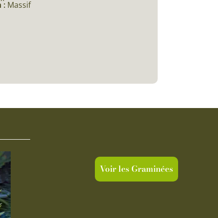
 :
Massif
Voir les Graminées