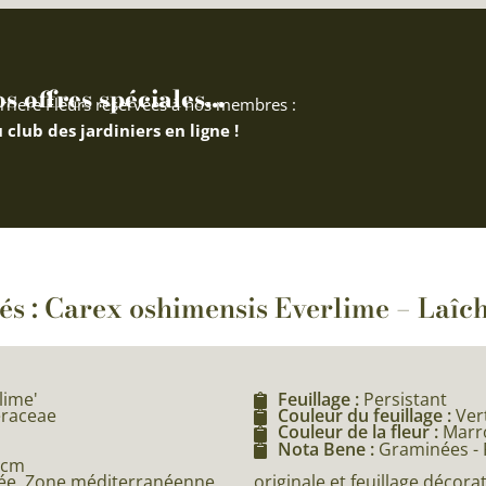
 offres spéciales...
rriere Fleurs réservées à nos membres :
 club des jardiniers en ligne !
tés : Carex oshimensis Everlime – Laî
lime'
Feuillage :
Persistant
eraceae
Couleur du feuillage :
Ver
Couleur de la fleur :
Marr
Nota Bene :
Graminées - P
 cm
originale et feuillage décorat
e, Zone méditerranéenne,