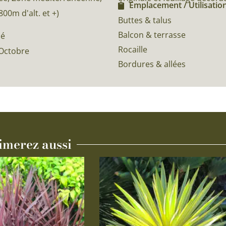
Emplacement / Utilisation
0m d'alt. et +)
Buttes & talus
Balcon & terrasse
né
Rocaille
Octobre
Bordures & allées
imerez aussi
Ce
produit
a
plusieurs
variations.