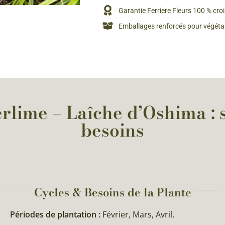
Rosiers à grosses fleurs
Garantie Ferriere Fleurs 100 % cro
Semences
d’Antan
Emballages renforcés pour végétau
Rosiers parfumés
Bulbes de
Rosiers grimpants
Bulbes d
lime – Laîche d’Oshima : s
besoins
Cycles & Besoins de la Plante​
Périodes de plantation :
Février, Mars, Avril,