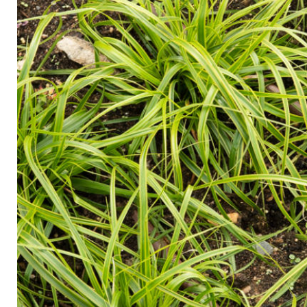
Arbustes de terre de bruyère
Plantes v
Plantes Grimpantes
Plantes v
Arbres fruitiers
Plantes v
Conifères
Plantes v
Plantes méditerranéennes et exotiques
Plantes vi
Rosiers
Plantes vi
remarqua
Plantes vi
Lavande 
Graminé