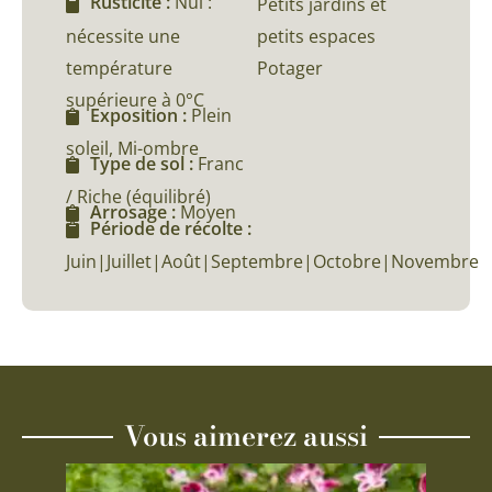
Rusticité :
Nul :
Petits jardins et
nécessite une
petits espaces
température
Potager
supérieure à 0°C
Exposition :
Plein
soleil, Mi-ombre
Type de sol :
Franc
/ Riche (équilibré)
Arrosage :
Moyen
Période de récolte :
Juin|Juillet|Août|Septembre|Octobre|Novembre
Vous aimerez aussi