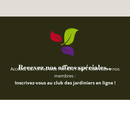
Recevez nos offres spéciales...
Accédez aux offres web Ferriere Fleurs réservées à nos
membres :
Inscrivez-vous au club des jardiniers en ligne !