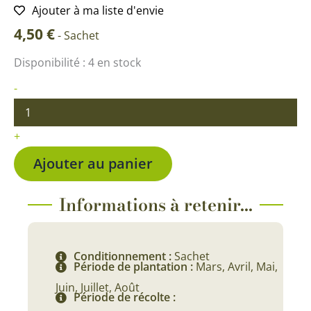
Ajouter à ma liste d'envie
4,50
€
-
Sachet
quantité
Disponibilité :
4 en stock
de
Carotte
-
Nandor
Hybride
F1
+
Ajouter au panier
Informations à retenir...
Conditionnement :
Sachet
Période de plantation :
Mars, Avril, Mai,
Juin, Juillet, Août
Période de récolte :