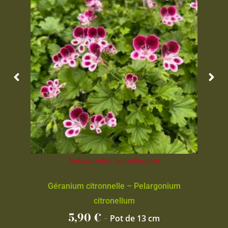
Indisponible actuellement
Géranium citronnelle – Pelargonium
citronellum
5,90
€
-
Pot de 13 cm