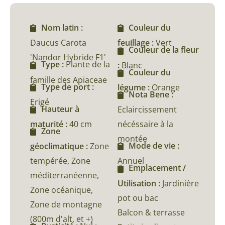
Nom latin :
Couleur du
Daucus Carota
feuillage :
Vert
Couleur de la fleur
'Nandor Hybride F1'
Type :
Plante de la
:
Blanc
Couleur du
famille des Apiaceae
Type de port :
légume :
Orange
Nota Bene :
Erigé
Hauteur à
Eclaircissement
maturité :
40 cm
nécéssaire à la
Zone
montée
Mode de vie :
géoclimatique :
Zone
tempérée, Zone
Annuel
Emplacement /
méditerranéenne,
Utilisation :
Jardinière
Zone océanique,
pot ou bac
Zone de montagne
Balcon & terrasse
(800m d'alt, et +)