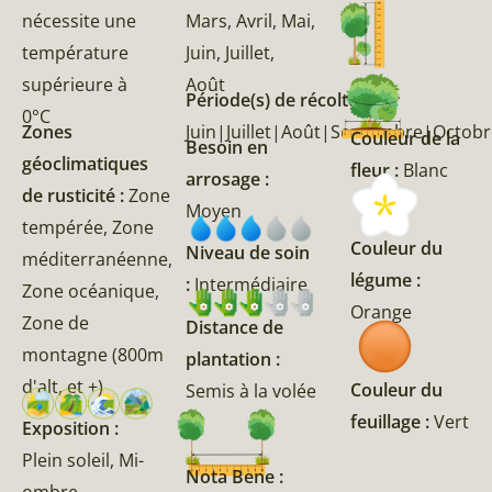
nécessite une
Mars, Avril, Mai,
température
Juin, Juillet,
supérieure à
Août
Période(s) de récolte :
0°C
Zones
Juin|Juillet|Août|Septembre|Octo
Couleur de la
Besoin en
géoclimatiques
fleur :
Blanc
arrosage :
de rusticité :
Zone
Moyen
tempérée, Zone
Couleur du
Niveau de soin
méditerranéenne,
légume :
:
Intermédiaire
Zone océanique,
Orange
Zone de
Distance de
montagne (800m
plantation :
d'alt, et +)
Couleur du
Semis à la volée
feuillage :
Vert
Exposition :
Plein soleil, Mi-
Nota Bene :