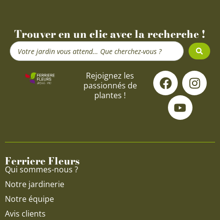
Trouver en un clic avec la recherche !
Search
...
F
Y
I
Rejoignez les
passionnés de
a
o
n
plantes !
c
u
s
e
t
t
b
u
a
o
b
g
o
e
r
Ferriere Fleurs
k
a
Qui sommes-nous ?
m
Notre jardinerie
Notre équipe
Avis clients