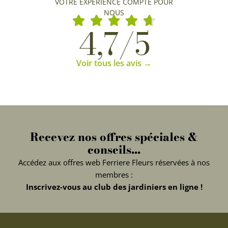
VOTRE EXPÉRIENCE COMPTE POUR
NOUS
4,7/5
Voir tous les avis →
Recevez nos offres spéciales &
conseils...
Accédez aux offres web Ferriere Fleurs réservées à nos
membres :
Inscrivez-vous au club des jardiniers en ligne !