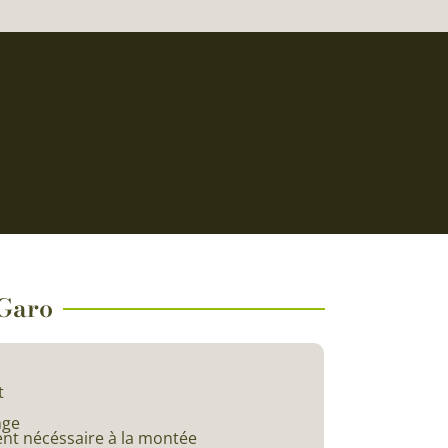
 Garo
t
c
nge
ent nécéssaire à la montée