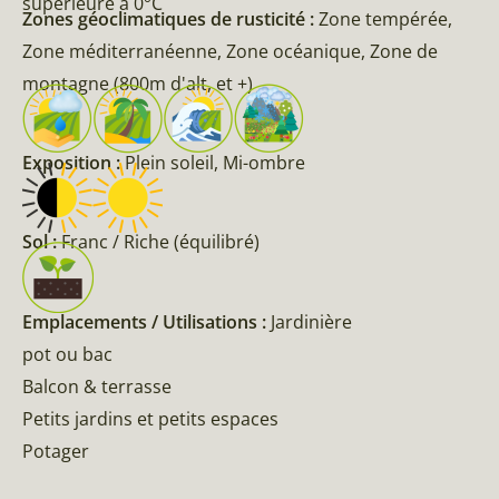
supérieure à 0°C
Zones géoclimatiques de rusticité :
Zone tempérée,
Zone méditerranéenne, Zone océanique, Zone de
montagne (800m d'alt, et +)
Exposition :
Plein soleil, Mi-ombre
Sol :
Franc / Riche (équilibré)
Emplacements / Utilisations :
Jardinière
pot ou bac
Balcon & terrasse
Petits jardins et petits espaces
Potager