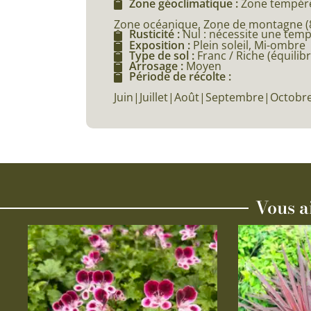
Zone géoclimatique :
Zone tempéré
Zone océanique, Zone de montagne (80
Rusticité :
Nul : nécessite une tem
Exposition :
Plein soleil, Mi-ombre
Type de sol :
Franc / Riche (équilibr
Arrosage :
Moyen
Période de récolte :
Juin|Juillet|Août|Septembre|Octob
Vous a