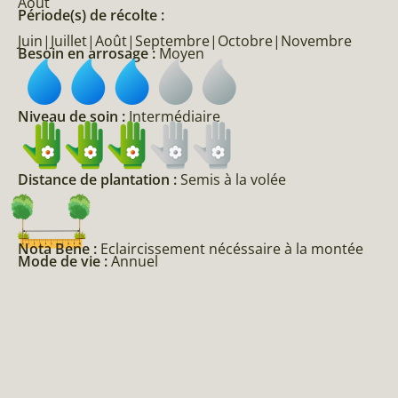
Août
Période(s) de récolte :
Juin|Juillet|Août|Septembre|Octobre|Novembre
Besoin en arrosage :
Moyen
Niveau de soin :
Intermédiaire
Distance de plantation :
Semis à la volée
Nota Bene :
Eclaircissement nécéssaire à la montée
Mode de vie :
Annuel