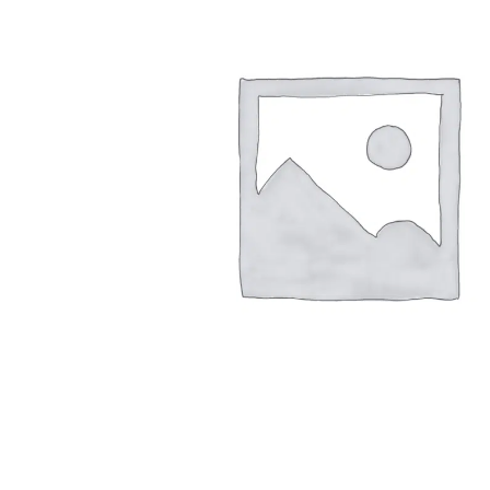
Arbustes de terre de bruyère
Plantes v
Plantes Grimpantes
Plantes v
Arbres fruitiers
Plantes v
Conifères
Plantes v
Plantes méditerranéennes et exotiques
Plantes vi
Rosiers
Plantes vi
remarqua
Plantes vi
Lavande 
Graminé