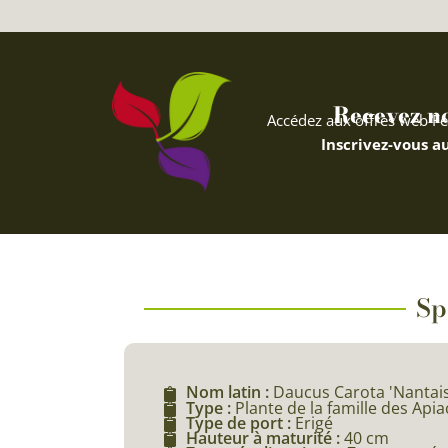
Recevez nos
Accédez aux offres web Fe
Inscrivez-vous au
Sp
Nom latin :
Daucus Carota 'Nantais
Type :
Plante de la famille des Api
Type de port :
Erigé
Hauteur à maturité :
40 cm