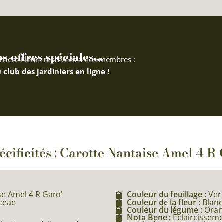
 offres spéciales...
rriere Fleurs réservées à nos membres :
 club des jardiniers en ligne !
écificités : Carotte Nantaise Amel 4 R
e Amel 4 R Garo'
Couleur du feuillage :
Ver
aceae
Couleur de la fleur :
Blan
Couleur du légume :
Ora
Nota Bene :
Eclaircissem