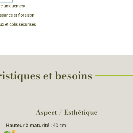
ve uniquement
 & Graines Spéciales Fraîcheur
issance et floraison
x et colis sécurisés
 fleurs de A à Z
u Potager
istiques et besoins
Aspect / Esthétique
Hauteur à maturité :
40 cm