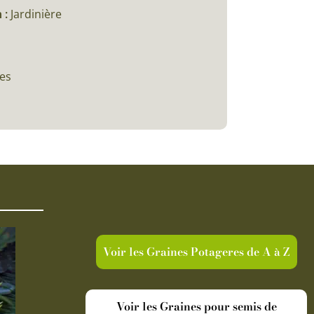
 :
Jardinière
ces
Voir les Graines Potageres de A à Z
Voir les Graines pour semis de