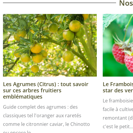
Nos
Les Agrumes (Citrus) : tout savoir
Le Framboisi
sur ces arbres fruitiers
star des ver
emblématiques
Le framboisie
Guide complet des agrumes : des
facile à culti
classiques tel l'oranger aux raretés
remontant (de
comme le citronnier caviar, le Chinotto
c'est le petit
ou encore le…