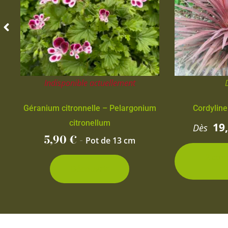
Indisponible actuellement
Géranium citronnelle – Pelargonium
Cordyline
citronellum
19
Dès
5,90
€
-
Pot de 13 cm
2 con
d
Découvrir