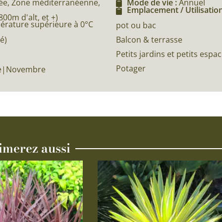
e, Zone méditerranéenne,
Mode de vie :
Annuel
Emplacement / Utilisation
0m d'alt, et +)
pérature supérieure à 0°C
pot ou bac
Balcon & terrasse
é)
Petits jardins et petits espa
Potager
re|Novembre
imerez aussi
Ce
produit
a
plusieurs