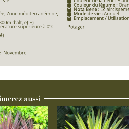
aceae
Couleur de la fleur :
Blan
Couleur du légume :
Ora
Nota Bene :
Eclaircissem
e, Zone méditerranéenne,
Mode de vie :
Annuel
Emplacement / Utilisation
0m d'alt, et +)
pérature supérieure à 0°C
Potager
é)
re|Novembre
imerez aussi
Ce
produit
a