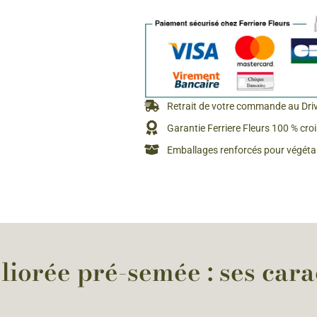
Rosiers à grosses fleurs
Semences
d’Antan
Rosiers parfumés
Bulbes de
Rosiers grimpants
Bulbes d
Retrait de votre commande au Dri
Garantie Ferriere Fleurs 100 % cro
Emballages renforcés pour végétau
iorée pré-semée : ses carac