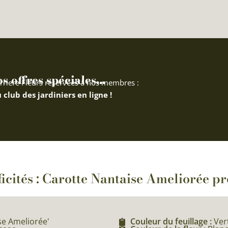
 offres spéciales...
rriere Fleurs réservées à nos membres :
 club des jardiniers en ligne !
ficités : Carotte Nantaise Ameliorée p
se Ameliorée'
Couleur du feuillage :
Ver