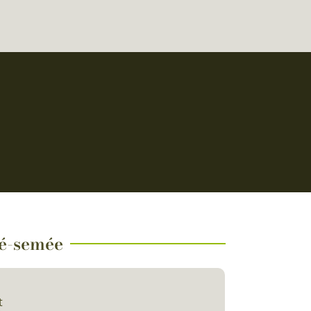
ré-semée
t