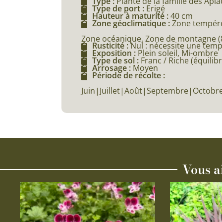
Type :
Plante de la famille des Api
Type de port :
Erigé
Hauteur à maturité :
40 cm
Zone géoclimatique :
Zone tempéré
Zone océanique, Zone de montagne (80
Rusticité :
Nul : nécessite une tem
Exposition :
Plein soleil, Mi-ombre
Type de sol :
Franc / Riche (équilibr
Arrosage :
Moyen
Période de récolte :
Juin|Juillet|Août|Septembre|Octob
Vous a