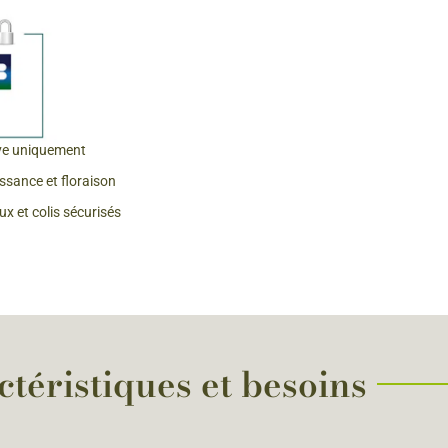
 & Graines Spéciales Fraîcheur
 fleurs de A à Z
u Potager
ve uniquement
issance et floraison
x et colis sécurisés
téristiques et besoins