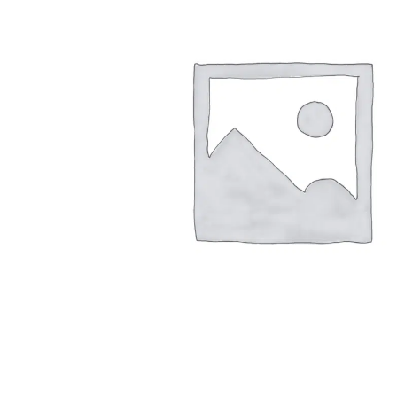
Arbustes de terre de bruyère
Plantes v
Plantes Grimpantes
Plantes v
Arbres fruitiers
Plantes v
Conifères
Plantes v
Plantes méditerranéennes et exotiques
Plantes vi
Rosiers
Plantes vi
remarqua
Plantes vi
Lavande 
Graminé