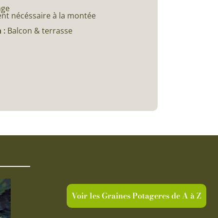
c
nge
ent nécéssaire à la montée
 :
Balcon & terrasse
Voir les Graines Potageres de A à Z