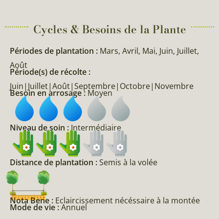
Cycles & Besoins de la Plante​
Périodes de plantation :
Mars, Avril, Mai, Juin, Juillet,
Août
Période(s) de récolte :
Juin|Juillet|Août|Septembre|Octobre|Novembre
Besoin en arrosage :
Moyen
Niveau de soin :
Intermédiaire
Distance de plantation :
Semis à la volée
Nota Bene :
Eclaircissement nécéssaire à la montée
Mode de vie :
Annuel