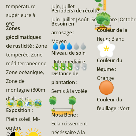
température
Juin, Juillet
Période(s) de récolte :
supérieure à
Juin|Juillet|Août|Septembre|Octob
Besoin en
0°C
Zones
Couleur de la
arrosage :
géoclimatiques
fleur :
Blanc
Moyen
de rusticité :
Zone
Niveau de soin
tempérée, Zone
Couleur du
:
Intermédiaire
méditerranéenne,
légume :
Zone océanique,
Distance de
Orange
Zone de
plantation :
montagne (800m
Semis à la volée
d'alt, et +)
Couleur du
feuillage :
Vert
Exposition :
Nota Bene :
Plein soleil, Mi-
Eclaircissement
ombre
nécéssaire à la