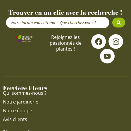
Trouver en un clic avec la recherche !
Search
...
F
Y
I
Rejoignez les
passionnés de
a
o
n
plantes !
c
u
s
e
t
t
b
u
a
o
b
g
o
e
r
Ferriere Fleurs
k
a
Qui sommes-nous ?
m
Notre jardinerie
Notre équipe
Avis clients