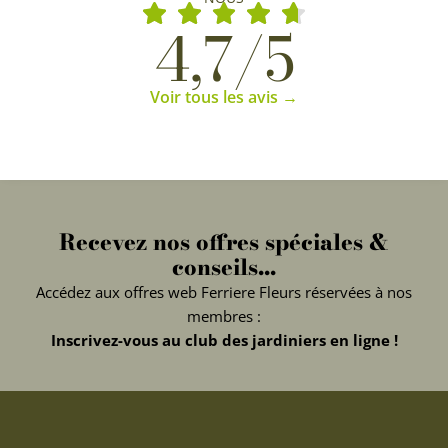
4,7/5
Voir tous les avis →
Recevez nos offres spéciales &
conseils...
Accédez aux offres web Ferriere Fleurs réservées à nos
membres :
Inscrivez-vous au club des jardiniers en ligne !