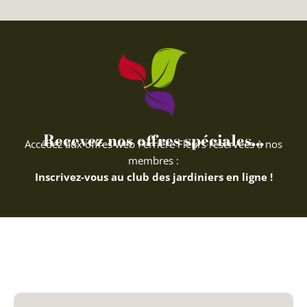
Recevez nos offres spéciales...
Accédez aux offres web Ferriere Fleurs réservées à nos
membres :
Inscrivez-vous au club des jardiniers en ligne !