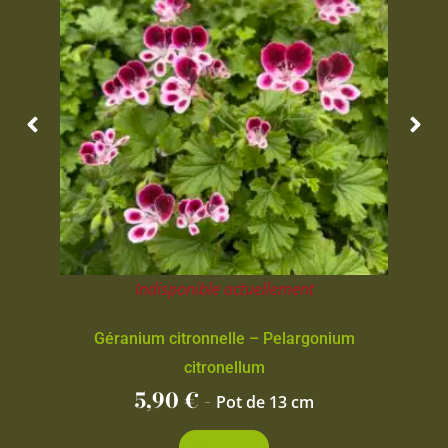
Indisponible actuellement
Géranium citronnelle – Pelargonium
citronellum
5,90
€
-
Pot de 13 cm
Découvrir