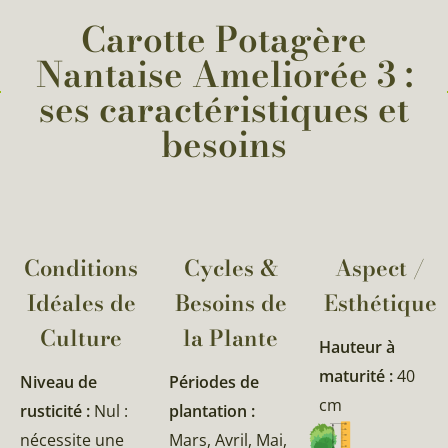
Carotte Potagère
Nantaise Ameliorée 3 :
ses caractéristiques et
besoins
Conditions
Cycles &
Aspect /
Idéales de
Besoins de
Esthétique
Culture
la Plante​
Hauteur à
maturité :
40
Niveau de
Périodes de
cm
rusticité :
Nul :
plantation :
nécessite une
Mars, Avril, Mai,