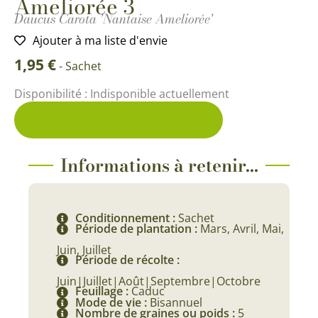
Ameliorée 3
Daucus Carota 'Nantaise Ameliorée'
Ajouter à ma liste d'envie
1,95
€
-
Sachet
Disponibilité :
Indisponible actuellement
Me prévenir du retour en stock
Informations à retenir...
Conditionnement :
Sachet
Période de plantation :
Mars, Avril, Mai,
Juin, Juillet
Période de récolte :
Juin|Juillet|Août|Septembre|Octobre
Feuillage :
Caduc
Mode de vie :
Bisannuel
Nombre de graines ou poids :
5