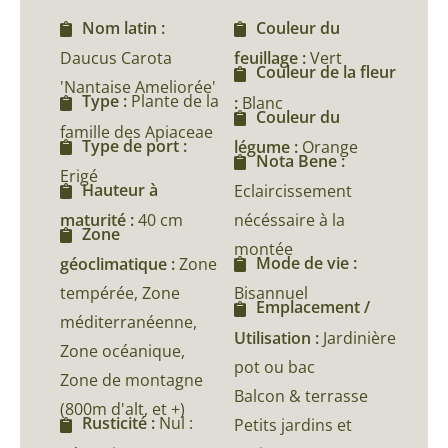
Nom latin :
Couleur du
Daucus Carota
feuillage :
Vert
Couleur de la fleur
'Nantaise Ameliorée'
Type :
Plante de la
:
Blanc
Couleur du
famille des Apiaceae
Type de port :
légume :
Orange
Nota Bene :
Erigé
Hauteur à
Eclaircissement
maturité :
40 cm
nécéssaire à la
Zone
montée
Mode de vie :
géoclimatique :
Zone
tempérée, Zone
Bisannuel
Emplacement /
méditerranéenne,
Utilisation :
Jardinière
Zone océanique,
pot ou bac
Zone de montagne
Balcon & terrasse
(800m d'alt, et +)
Rusticité :
Nul :
Petits jardins et