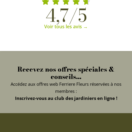
4,7/5
Voir tous les avis →
Recevez nos offres spéciales &
conseils...
Accédez aux offres web Ferriere Fleurs réservées à nos
membres :
Inscrivez-vous au club des jardiniers en ligne !