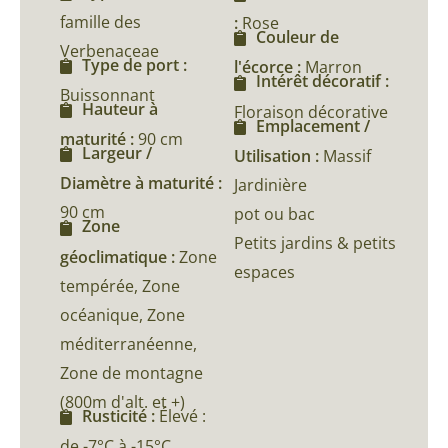
famille des
:
Rose
Couleur de
Verbenaceae
Type de port :
l'écorce :
Marron
Intérêt décoratif :
Buissonnant
Hauteur à
Floraison décorative
Emplacement /
maturité :
90 cm
Largeur /
Utilisation :
Massif
Diamètre à maturité :
Jardinière
90 cm
pot ou bac
Zone
Petits jardins & petits
géoclimatique :
Zone
espaces
tempérée, Zone
océanique, Zone
méditerranéenne,
Zone de montagne
(800m d'alt. et +)
Rusticité :
Élevé :
de -7°C à -15°C