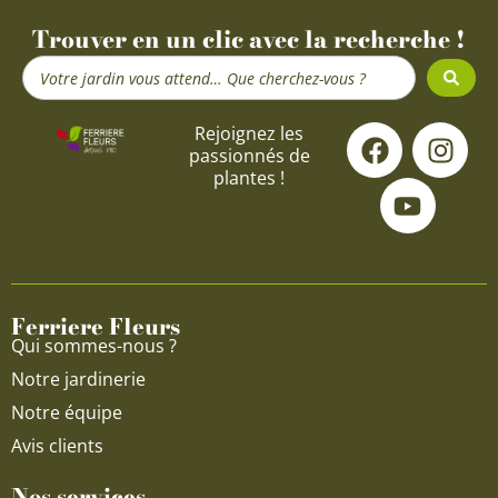
Trouver en un clic avec la recherche !
Search
...
F
Y
I
Rejoignez les
passionnés de
a
o
n
plantes !
c
u
s
e
t
t
b
u
a
o
b
g
o
e
r
Ferriere Fleurs
k
a
Qui sommes-nous ?
m
Notre jardinerie
Notre équipe
Avis clients
Nos services