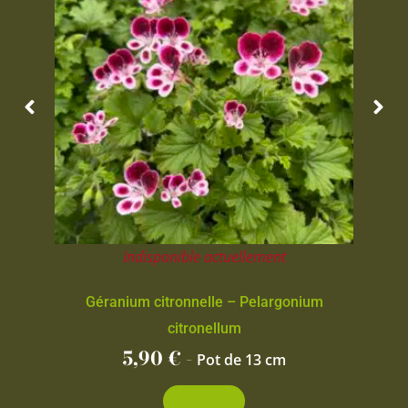
Indisponible actuellement
Géranium citronnelle – Pelargonium
citronellum
5,90
€
-
Pot de 13 cm
Découvrir