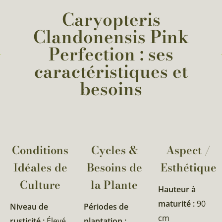
Caryopteris
Clandonensis Pink
Perfection : ses
caractéristiques et
besoins
Conditions
Cycles &
Aspect /
Idéales de
Besoins de
Esthétique
Culture
la Plante​
Hauteur à
maturité :
90
Niveau de
Périodes de
cm
rusticité :
Élevé
plantation :