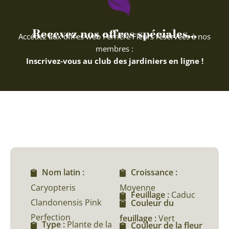
Recevez nos offres spéciales...
Accédez aux offres web Ferriere Fleurs réservées à nos
membres :
Inscrivez-vous au club des jardiniers en ligne !
Nom latin :
Croissance :
Caryopteris
Moyenne
Feuillage :
Caduc
Clandonensis Pink
Couleur du
Perfection
feuillage :
Vert
Type :
Plante de la
Couleur de la fleur