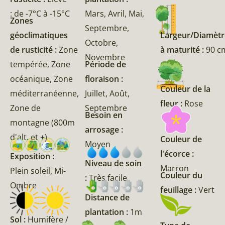
: de -7°C à -15°C
Mars, Avril, Mai,
Zones
Septembre,
géoclimatiques
Largeur/Diamètr
Octobre,
de rusticité :
Zone
à maturité :
90 c
Novembre
tempérée, Zone
Période de
océanique, Zone
floraison :
Couleur de la
méditerranéenne,
Juillet, Août,
fleur :
Rose
Zone de
Septembre
Besoin en
montagne (800m
arrosage :
d'alt. et +)
Couleur de
Moyen
l'écorce :
Exposition :
Niveau de soin
Marron
Plein soleil, Mi-
Couleur du
:
Très facile
Ombre
feuillage :
Vert
Distance de
plantation :
1m
Sol :
Humifère /