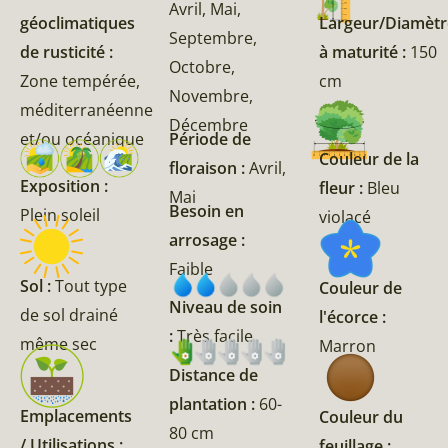
Avril, Mai,
géoclimatiques
Largeur/Diamètr
Septembre,
de rusticité :
à maturité :
150
Octobre,
Zone tempérée,
cm
Novembre,
méditerranéenne
Décembre
et/ou océanique
Période de
Couleur de la
floraison :
Avril,
Exposition :
fleur :
Bleu
Mai
Besoin en
Plein soleil
violacé
arrosage :
Faible
Sol :
Tout type
Couleur de
Niveau de soin
de sol drainé
l'écorce :
:
Très facile
même sec
Marron
Distance de
plantation :
60-
Emplacements
Couleur du
80 cm
/ Utilisations :
feuillage :