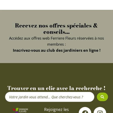
Recevez nos offres spéciales &
conseils...
Accédez aux offres web Ferriere Fleurs réservées à nos
membres :
Inscrivez-vous au club des jardiniers en ligne !
Trouver en un clic avec la recherche !
Search
...
F
Y
I
Rejoignez les