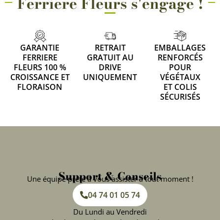
Ferriere Fleurs s'engage !
GARANTIE
RETRAIT
EMBALLAGES
FERRIERE
GRATUIT AU
RENFORCÉS
FLEURS 100 %
DRIVE
POUR
CROISSANCE ET
UNIQUEMENT
VÉGÉTAUX
FLORAISON
ET COLIS
SÉCURISÉS
Support & Conseils
Une équipe prête à vous assister à tout moment !
04 74 01 05 74
Du Lundi au Vendredi