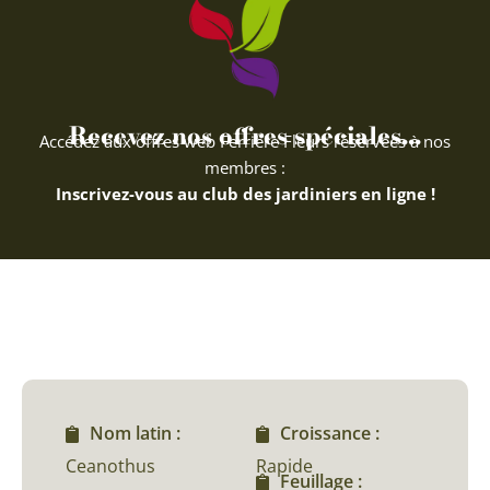
Recevez nos offres spéciales...
Accédez aux offres web Ferriere Fleurs réservées à nos
membres :
Inscrivez-vous au club des jardiniers en ligne !
Nom latin :
Croissance :
Ceanothus
Rapide
Feuillage :