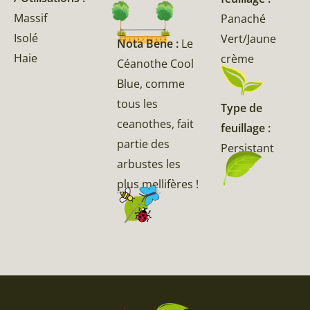
Massif
Panaché
Isolé
Vert/Jaune
Nota Bene :
Le
Haie
crème
Céanothe Cool
Blue, comme
tous les
Type de
ceanothes, fait
feuillage :
partie des
Persistant
arbustes les
plus mellifères !