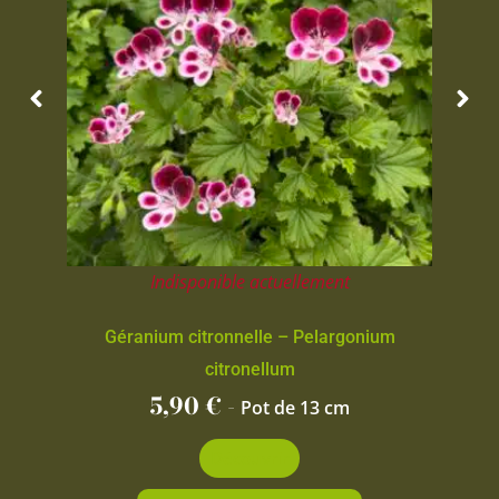
Indisponible actuellement
Géranium citronnelle – Pelargonium
citronellum
5,90
€
-
Pot de 13 cm
Découvrir