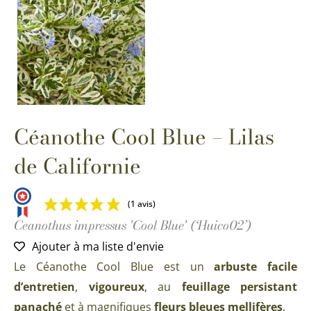
Céanothe Cool Blue – Lilas
de Californie
(1 avis)
Ceanothus impressus 'Cool Blue' (‘Huico02’)
Ajouter à ma liste d'envie
Le Céanothe Cool Blue est un
arbuste facile
d’entretien
,
vigoureux
, au
feuillage persistant
panaché
et à magnifiques
fleurs bleues mellifères
.