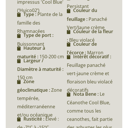
impressus 'Cool Blue'
Persistant
(‘Huico02’)
Couleur du
Type :
Plante de la
feuillage :
Panaché
famille des
Vert/Jaune crème
Rhamnacées
Couleur de la fleur
Type de port :
:
Bleu violacé
Buissonnant
Couleur de
Hauteur à
l'écorce :
Marron
maturité :
150-200 cm
Intérêt décoratif :
Largeur /
Feuillage panaché
Diamètre à maturité :
vert-jaune crème et
150 cm
Zone
floraison bleu violacé
géoclimatique :
Zone
décoratifs
Nota Bene :
Le
tempérée,
Céanothe Cool Blue,
méditerranéenne
comme tous les
et/ou océanique
Rusticité :
Élevé :
ceanothes, fait partie
de -7°C à -15°C
des arbustes les plus