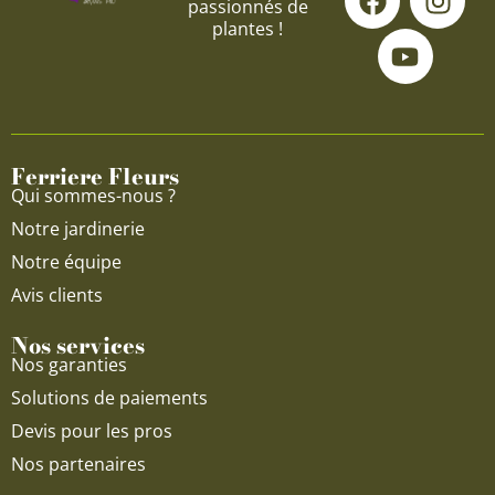
passionnés de
a
o
n
plantes !
c
u
s
e
t
t
b
u
a
o
b
g
o
e
r
Ferriere Fleurs
k
a
Qui sommes-nous ?
m
Notre jardinerie
Notre équipe
Avis clients
Nos services
Nos garanties
Solutions de paiements
Devis pour les pros
Nos partenaires