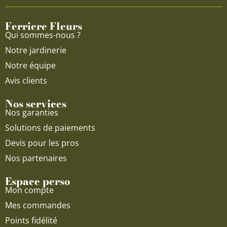
o
b
g
o
e
r
Ferriere Fleurs
k
a
Qui sommes-nous ?
m
Notre jardinerie
Notre équipe
Avis clients
Nos services
Nos garanties
Solutions de paiements
Devis pour les pros
Nos partenaires
Espace perso
Mon compte
Mes commandes
Points fidélité