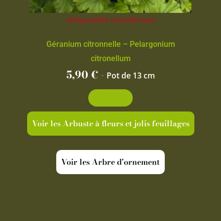
Indisponible actuellement
Géranium citronnelle – Pelargonium
citronellum
5,90
€
-
Pot de 13 cm
Découvrir
Voir les Arbuste à fleurs et jolis feuillages
Voir les Arbre d'ornement