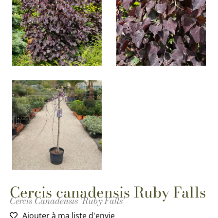
Cercis canadensis Ruby Falls
Cercis Canadensis 'Ruby Falls'
Ajouter à ma liste d'envie