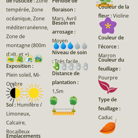
de rusticité :
Zone
Période de
Couleur de la
tempérée, Zone
floraison :
fleur :
Violine
océanique, Zone
Mars, Avril
Besoin en
méditerranéenne,
arrosage :
Zone de
Couleur de
Moyen
montagne (800m
l'écorce :
Niveau de soin
d'alt. et +)
Marron
Couleur du
:
Très facile
Exposition :
feuillage :
Distance de
Plein soleil, Mi-
Pourpre
plantation :
Ombre
1,5m
Type de
Sol :
Humifère /
feuillage :
Limoneux,
Caduc
Calcaire,
Rocailleux
Emplacements