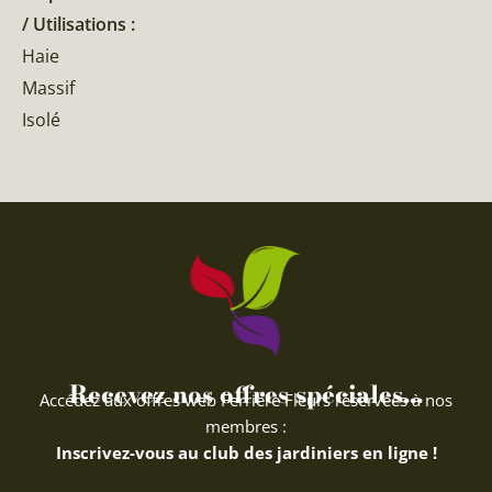
/ Utilisations :
Haie
Massif
Isolé
Recevez nos offres spéciales...
Accédez aux offres web Ferriere Fleurs réservées à nos
membres :
Inscrivez-vous au club des jardiniers en ligne !