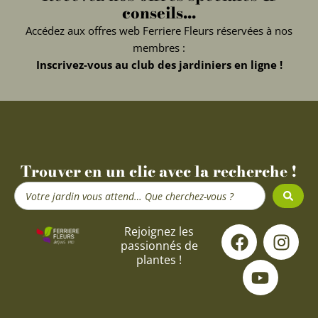
conseils...
Accédez aux offres web Ferriere Fleurs réservées à nos
membres :
Inscrivez-vous au club des jardiniers en ligne !
Trouver en un clic avec la recherche !
Search
...
F
Y
I
Rejoignez les
passionnés de
a
o
n
plantes !
c
u
s
e
t
t
b
u
a