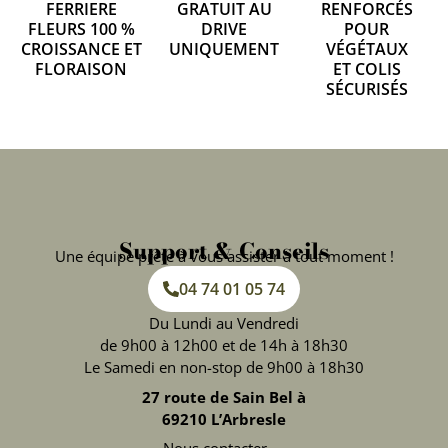
FERRIERE
GRATUIT AU
RENFORCÉS
FLEURS 100 %
DRIVE
POUR
CROISSANCE ET
UNIQUEMENT
VÉGÉTAUX
FLORAISON
ET COLIS
SÉCURISÉS
Support & Conseils
Une équipe prête à vous assister à tout moment !
04 74 01 05 74
Du Lundi au Vendredi
de 9h00 à 12h00 et de 14h à 18h30
Le Samedi en non-stop de 9h00 à 18h30
27 route de Sain Bel à
69210 L’Arbresle