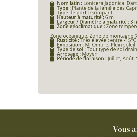
Nom latin :
Lonicera Japonica 'Dar
Type :
Plante de la famille des Capr
Type de port :
Grimpant
Hauteur à maturité :
6 m
Largeur / Diamètre à maturité :
3 
Zone géoclimatique :
Zone tempéré
Zone océanique, Zone de montagne (80
Rusticité :
Très élevée : entre -15°C
Exposition :
Mi-Ombre, Plein soleil
Type de sol :
Tout type de sol drai
Arrosage :
Moyen
Période de floraison :
Juillet, Août
Vous a