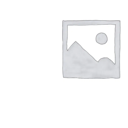
Arbustes de terre de bruyère
Plantes v
Plantes Grimpantes
Plantes v
Arbres fruitiers
Plantes v
Conifères
Plantes v
Plantes méditerranéennes et exotiques
Plantes vi
Rosiers
Plantes vi
remarqua
Plantes vi
Lavande 
Graminé