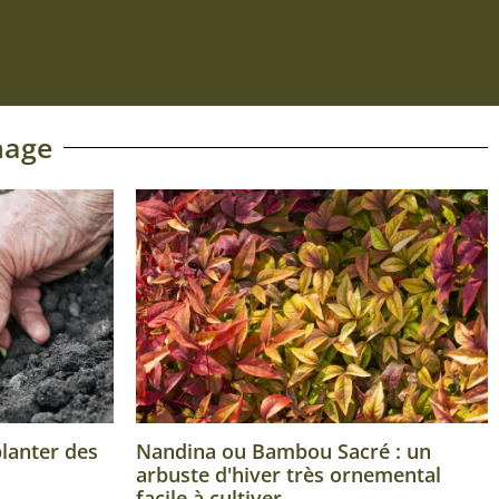
nage
planter des
Nandina ou Bambou Sacré : un
arbuste d'hiver très ornemental
facile à cultiver