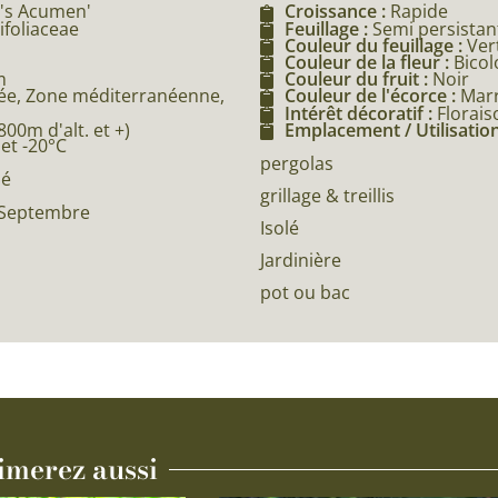
t's Acumen'
Croissance :
Rapide
ifoliaceae
Feuillage :
Semi persistan
Couleur du feuillage :
Ver
Couleur de la fleur :
Bicol
m
Couleur du fruit :
Noir
e, Zone méditerranéenne,
Couleur de l'écorce :
Mar
Intérêt décoratif :
Florais
0m d'alt. et +)
Emplacement / Utilisation
 et -20°C
pergolas
né
grillage & treillis
, Septembre
Isolé
Jardinière
pot ou bac
imerez aussi