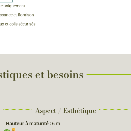
ve uniquement
 & Graines Spéciales Fraîcheur
issance et floraison
x et colis sécurisés
 fleurs de A à Z
u Potager
stiques et besoins
Aspect / Esthétique
Hauteur à maturité :
6 m