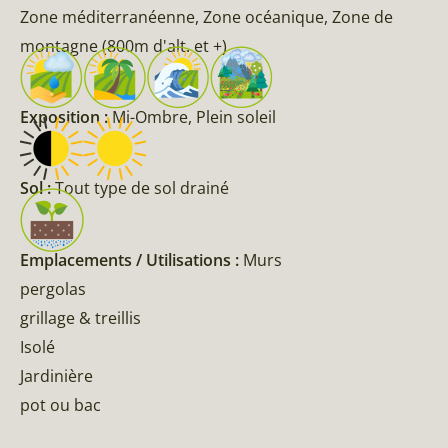
Zone méditerranéenne, Zone océanique, Zone de
montagne (800m d'alt. et +)
Exposition :
Mi-Ombre, Plein soleil
Sol :
Tout type de sol drainé
Emplacements / Utilisations :
Murs
pergolas
grillage & treillis
Isolé
Jardinière
pot ou bac