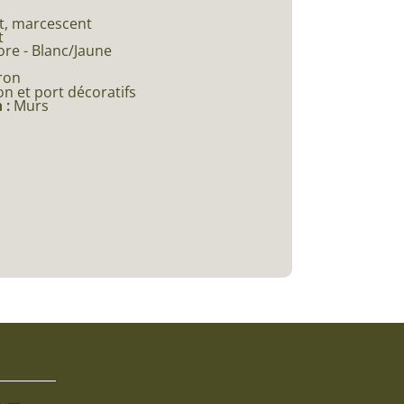
t, marcescent
t
ore - Blanc/Jaune
ron
on et port décoratifs
 :
Murs