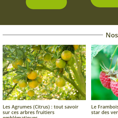
Découvrir
Nos
Les Agrumes (Citrus) : tout savoir
Le Framboisi
sur ces arbres fruitiers
star des ver
emblématiques