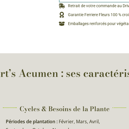
Rosiers à grosses fleurs
Retrait de votre commande au Dri
Semences
d’Antan
Garantie Ferriere Fleurs 100 % cro
Rosiers parfumés
Emballages renforcés pour végétau
Bulbes de
Rosiers grimpants
Bulbes d
t’s Acumen : ses caractéri
Cycles & Besoins de la Plante​
Périodes de plantation :
Février, Mars, Avril,