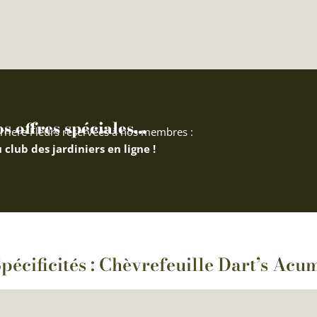
 offres spéciales...
rriere Fleurs réservées à nos membres :
 club des jardiniers en ligne !
pécificités : Chèvrefeuille Dart’s Acu