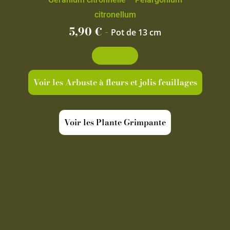
citronellum
5,90
€
-
Pot de 13 cm
Découvrir
Voir les Arbuste à fleurs et jolis feuillages
Voir les Plante Grimpante