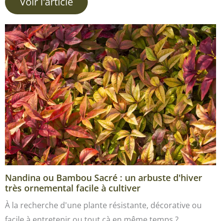
Voir l'article
Nandina ou Bambou Sacré : un arbuste d'hiver
très ornemental facile à cultiver
À la recherche d'une plante résistante, décorative ou
facile à entretenir ou tout çà en même temps ?