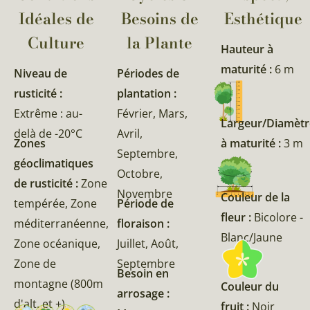
Idéales de
Besoins de
Esthétique
Culture
la Plante​
Hauteur à
maturité :
6 m
Niveau de
Périodes de
rusticité :
plantation :
Extrême : au-
Février, Mars,
Largeur/Diamètr
delà de -20°C
Avril,
Zones
à maturité :
3 m
Septembre,
géoclimatiques
Octobre,
de rusticité :
Zone
Novembre
Couleur de la
tempérée, Zone
Période de
fleur :
Bicolore -
méditerranéenne,
floraison :
Blanc/Jaune
Zone océanique,
Juillet, Août,
Zone de
Septembre
Besoin en
montagne (800m
Couleur du
arrosage :
d'alt. et +)
fruit :
Noir