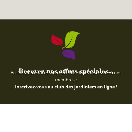
Recevez nos offres spéciales...
Accédez aux offres web Ferriere Fleurs réservées à nos
membres :
Inscrivez-vous au club des jardiniers en ligne !