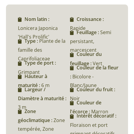
Nom latin :
Croissance :
Lonicera Japonica
Rapide
Feuillage :
Semi
'Hall's Prolific'
Type :
Plante de la
persistant,
famille des
marcescent
Couleur du
Caprifoliaceae
Type de port :
feuillage :
Vert
Couleur de la fleur
Grimpant
Hauteur à
:
Bicolore -
maturité :
6 m
Blanc/Jaune
Largeur /
Couleur du fruit :
Diamètre à maturité :
Noir
Couleur de
3 m
Zone
l'écorce :
Marron
Intérêt décoratif :
géoclimatique :
Zone
Floraison et port
tempérée, Zone
grimpant décoratifs