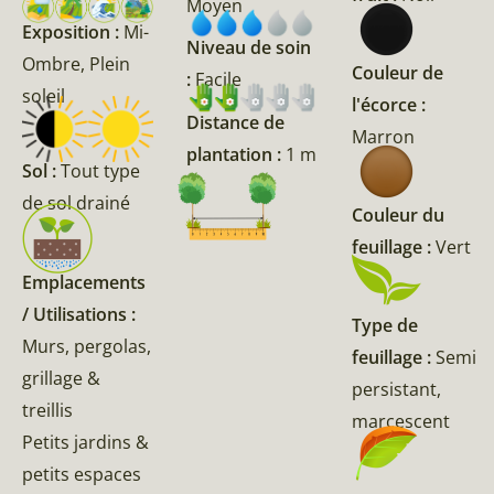
Moyen
Exposition :
Mi-
Niveau de soin
Ombre, Plein
Couleur de
:
Facile
soleil
l'écorce :
Distance de
Marron
plantation :
1 m
Sol :
Tout type
de sol drainé
Couleur du
feuillage :
Vert
Emplacements
/ Utilisations :
Type de
Murs, pergolas,
feuillage :
Semi
grillage &
persistant,
treillis
marcescent
Petits jardins &
petits espaces