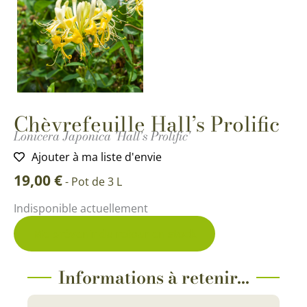
Chèvrefeuille Hall’s Prolific
Lonicera Japonica 'Hall's Prolific'
Ajouter à ma liste d'envie
19,00
€
-
Pot de 3 L
Indisponible actuellement
Me prévenir du retour en stock
Informations à retenir...