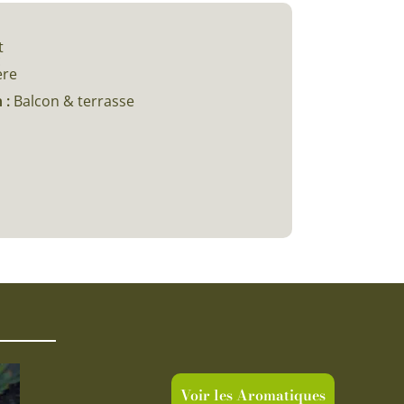
t
c
ère
 :
Balcon & terrasse
Voir les Aromatiques