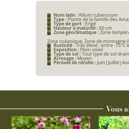
Nom latin :
Allium tuberosum
Type :
Plante de la famille des Ama
Type de port :
Erigé
Hauteur à maturité :
60 cm
Zone géoclimatique :
Zone tempéré
Zone océanique, Zone de montagne (80
Rusticité :
Très élevé : entre -15°C 
Exposition :
Plein soleil
Type de sol :
Tout type de sol drai
Arrosage :
Moyen
Période de récolte :
Juin|Juillet|
Vous a