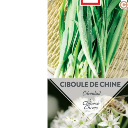
Arbustes de terre de bruyère
Plantes v
Plantes Grimpantes
Plantes v
Arbres fruitiers
Plantes v
Conifères
Plantes v
Plantes méditerranéennes et exotiques
Plantes vi
Rosiers
Plantes vi
remarqua
Plantes vi
Lavande 
Graminé