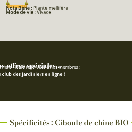
Nota Bene :
Plante mellifère
Mode de vie :
Vivace
 offres spéciales...
rriere Fleurs réservées à nos membres :
 club des jardiniers en ligne !
Spécificités : Ciboule de chine BIO