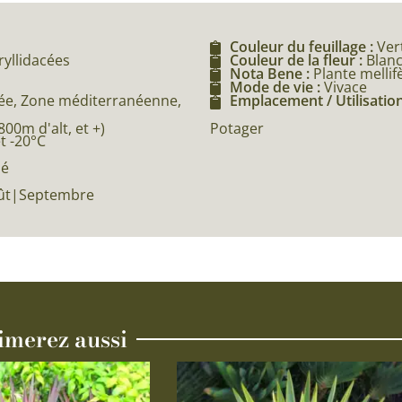
Couleur du feuillage :
Ver
ryllidacées
Couleur de la fleur :
Blan
Nota Bene :
Plante mellif
Mode de vie :
Vivace
e, Zone méditerranéenne,
Emplacement / Utilisation
0m d'alt, et +)
Potager
et -20°C
né
Août|Septembre
imerez aussi
Ce
produit