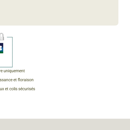
 & Graines Spéciales Fraîcheur
 fleurs de A à Z
u Potager
ve uniquement
issance et floraison
x et colis sécurisés