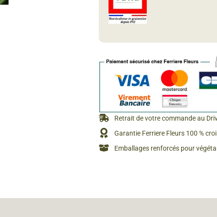
Rosiers à grosses fleurs
Semences
d’Antan
Rosiers parfumés
Bulbes de
Rosiers grimpants
Bulbes d
Retrait de votre commande au Dri
Garantie Ferriere Fleurs 100 % cro
Emballages renforcés pour végétau