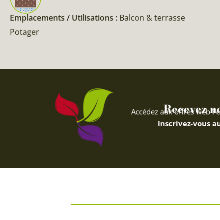
Emplacements / Utilisations :
Balcon & terrasse
Potager
Recevez nos
Accédez aux offres web Fe
Inscrivez-vous au