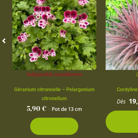
Indisponible actuellement
Géranium citronnelle – Pelargonium
Cordyline
citronellum
19
Dès
5,90
€
-
Pot de 13 cm
2 con
d
Découvrir