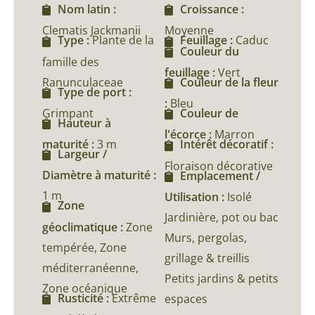
Nom latin :
Croissance :
Clematis Jackmanii
Moyenne
Type :
Plante de la
Feuillage :
Caduc
Couleur du
famille des
feuillage :
Vert
Ranunculaceae
Couleur de la fleur
Type de port :
:
Bleu
Grimpant
Couleur de
Hauteur à
l'écorce :
Marron
maturité :
3 m
Intérêt décoratif :
Largeur /
Floraison décorative
Diamètre à maturité :
Emplacement /
1 m
Utilisation :
Isolé
Zone
Jardinière, pot ou bac
géoclimatique :
Zone
Murs, pergolas,
tempérée, Zone
grillage & treillis
méditerranéenne,
Petits jardins & petits
Zone océanique
Rusticité :
Extrême
espaces