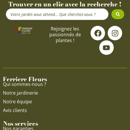
Trouver en un clic avec la recherche !
Search
...
F
Y
I
Rejoignez les
passionnés de
a
o
n
plantes !
c
u
s
e
t
t
b
u
a
o
b
g
o
e
r
Ferriere Fleurs
k
a
Qui sommes-nous ?
m
Notre jardinerie
Notre équipe
Avis clients
Nos services
Nos garanties