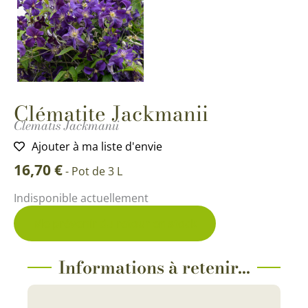
Clématite Jackmanii
Clematis Jackmanii
Ajouter à ma liste d'envie
16,70
€
-
Pot de 3 L
Indisponible actuellement
Me prévenir du retour en stock
Informations à retenir...