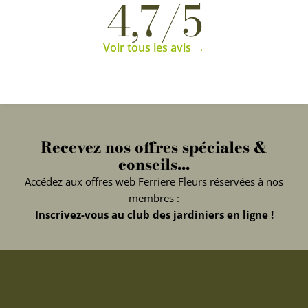
4,7/5
Voir tous les avis →
Recevez nos offres spéciales &
conseils...
Accédez aux offres web Ferriere Fleurs réservées à nos
membres :
Inscrivez-vous au club des jardiniers en ligne !