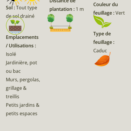
Distance de
Couleur du
Sol :
Tout type
plantation :
1 m
feuillage :
Vert
de sol drainé
Type de
Emplacements
feuillage :
/ Utilisations :
Caduc
Isolé
Jardinière, pot
ou bac
Murs, pergolas,
grillage &
treillis
Petits jardins &
petits espaces