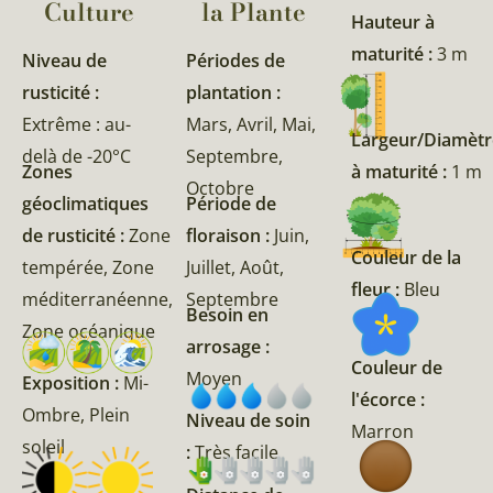
Culture
la Plante​
Hauteur à
maturité :
3 m
Niveau de
Périodes de
rusticité :
plantation :
Extrême : au-
Mars, Avril, Mai,
Largeur/Diamètr
delà de -20°C
Septembre,
Zones
à maturité :
1 m
Octobre
géoclimatiques
Période de
de rusticité :
Zone
floraison :
Juin,
Couleur de la
tempérée, Zone
Juillet, Août,
fleur :
Bleu
méditerranéenne,
Septembre
Besoin en
Zone océanique
arrosage :
Couleur de
Moyen
Exposition :
Mi-
l'écorce :
Ombre, Plein
Niveau de soin
Marron
soleil
:
Très facile