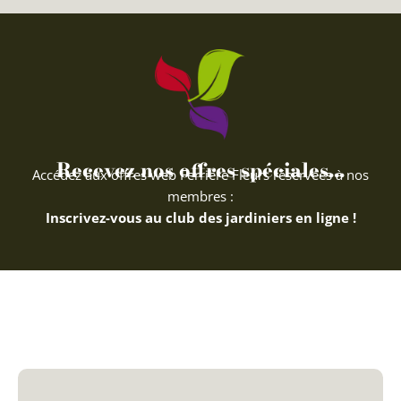
Recevez nos offres spéciales...
Accédez aux offres web Ferriere Fleurs réservées à nos
membres :
Inscrivez-vous au club des jardiniers en ligne !