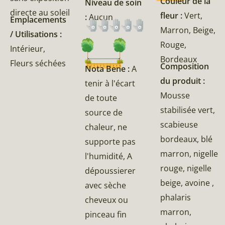
Couleur de la
Niveau de soin
directe au soleil
fleur :
Vert,
:
Aucun
Emplacements
Marron, Beige,
/ Utilisations :
Rouge,
Intérieur,
Bordeaux
Fleurs séchées
Composition
Nota Bene :
A
du produit :
tenir à l'écart
Mousse
de toute
stabilisée vert,
source de
scabieuse
chaleur, ne
bordeaux, blé
supporte pas
marron, nigelle
l'humidité, A
rouge, nigelle
dépoussierer
beige, avoine ,
avec sèche
phalaris
cheveux ou
marron,
pinceau fin