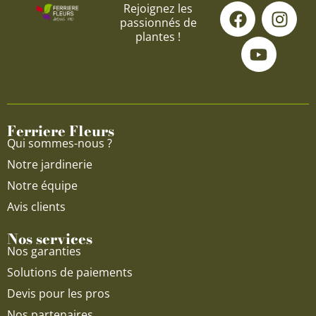
F
Y
I
Rejoignez les
passionnés de
a
o
n
plantes !
c
u
s
e
t
t
b
u
a
o
b
g
o
e
r
Ferriere Fleurs
k
a
Qui sommes-nous ?
m
Notre jardinerie
Notre équipe
Avis clients
Nos services
Nos garanties
Solutions de paiements
Devis pour les pros
Nos partenaires