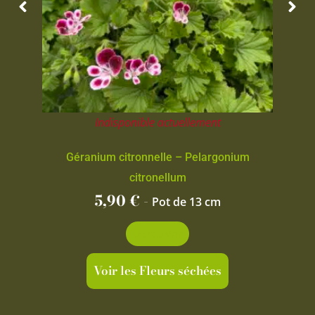
Indisponible actuellement
Géranium citronnelle – Pelargonium
citronellum
5,90
€
-
Pot de 13 cm
Découvrir
Voir les Fleurs séchées