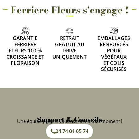
Ferriere Fleurs s'engage !
GARANTIE
RETRAIT
EMBALLAGES
FERRIERE
GRATUIT AU
RENFORCÉS
FLEURS 100 %
DRIVE
POUR
CROISSANCE ET
UNIQUEMENT
VÉGÉTAUX
FLORAISON
ET COLIS
SÉCURISÉS
Support & Conseils
Une équipe prête à vous assister à tout moment !
04 74 01 05 74