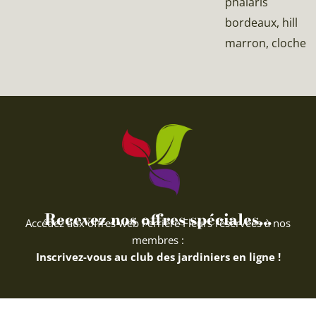
phalaris
bordeaux, hill
marron, cloche
Recevez nos offres spéciales...
Accédez aux offres web Ferriere Fleurs réservées à nos
membres :
Inscrivez-vous au club des jardiniers en ligne !