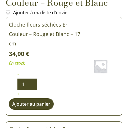
Couleur – Rouge et Blanc
Ajouter à ma liste d'envie
quantité
quantité
quantité
Cloche fleurs séchées En
de
de
de
Cloche
Cloche
Cloche
Couleur – Rouge et Blanc – 17
fleurs
fleurs
fleurs
séchées
séchées
séchées
cm
En
En
En
34,90
€
Couleur
Couleur
Couleur
-
-
-
En stock
Rouge
Rouge
Rouge
et
et
et
-
Blanc
Blanc
Blanc
+
Ajouter au panier