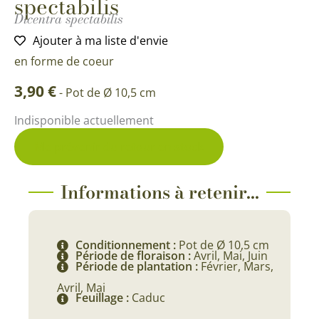
spectabilis
Dicentra spectabilis
Ajouter à ma liste d'envie
en forme de coeur
3,90
€
-
Pot de Ø 10,5 cm
Indisponible actuellement
Me prévenir du retour en stock
Informations à retenir...
Conditionnement :
Pot de Ø 10,5 cm
Période de floraison :
Avril, Mai, Juin
Période de plantation :
Février, Mars,
Avril, Mai
Feuillage :
Caduc