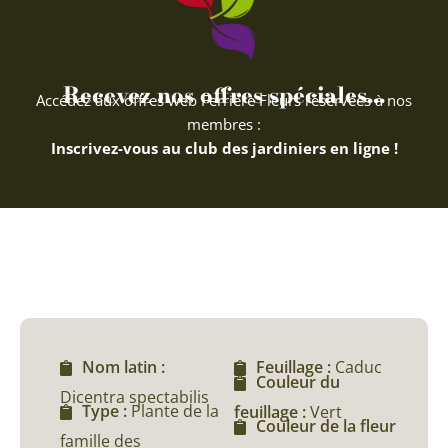
Recevez nos offres spéciales...
Accédez aux offres web Ferriere Fleurs réservées à nos
membres :
Inscrivez-vous au club des jardiniers en ligne !
Nom latin :
Feuillage :
Caduc
Couleur du
Dicentra spectabilis
Type :
Plante de la
feuillage :
Vert
Couleur de la fleur
famille des