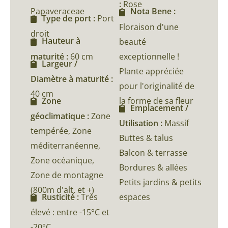
:
Rose
Papaveraceae
Nota Bene :
Type de port :
Port
Floraison d'une
droit
Hauteur à
beauté
maturité :
60 cm
exceptionnelle !
Largeur /
Plante appréciée
Diamètre à maturité :
pour l'originalité de
40 cm
la forme de sa fleur
Zone
Emplacement /
géoclimatique :
Zone
Utilisation :
Massif
tempérée, Zone
Buttes & talus
méditerranéenne,
Balcon & terrasse
Zone océanique,
Bordures & allées
Zone de montagne
Petits jardins & petits
(800m d'alt. et +)
espaces
Rusticité :
Très
élevé : entre -15°C et
-20°C