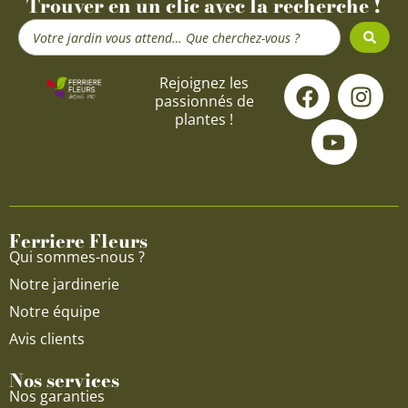
Trouver en un clic avec la recherche !
Search
...
F
Y
I
Rejoignez les
passionnés de
a
o
n
plantes !
c
u
s
e
t
t
b
u
a
o
b
g
o
e
r
Ferriere Fleurs
k
a
Qui sommes-nous ?
m
Notre jardinerie
Notre équipe
Avis clients
Nos services
Nos garanties