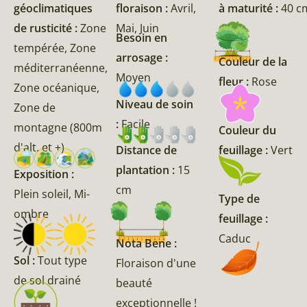
géoclimatiques
floraison :
Avril,
à maturité :
40 c
de rusticité :
Zone
Mai, Juin
Besoin en
tempérée, Zone
arrosage :
Couleur de la
méditerranéenne,
Moyen
fleur :
Rose
Zone océanique,
Niveau de soin
Zone de
:
Facile
montagne (800m
Couleur du
d'alt. et +)
feuillage :
Vert
Distance de
plantation :
15
Exposition :
cm
Plein soleil, Mi-
Type de
ombre
feuillage :
Caduc
Nota Bene :
Sol :
Tout type
Floraison d'une
de sol drainé
beauté
exceptionnelle !