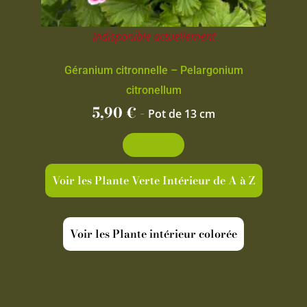
Indisponible actuellement
Géranium citronnelle – Pelargonium
citronellum
5,90
€
-
Pot de 13 cm
Découvrir
Voir les Plante Verte Intérieur de A à Z
Voir les Plante intérieur colorée