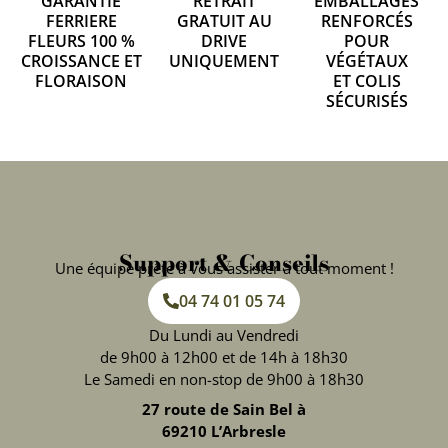
GARANTIE
RETRAIT
EMBALLAGES
FERRIERE
GRATUIT AU
RENFORCÉS
FLEURS 100 %
DRIVE
POUR
CROISSANCE ET
UNIQUEMENT
VÉGÉTAUX
FLORAISON
ET COLIS
SÉCURISÉS
Support & Conseils
Une équipe prête à vous assister à tout moment !
04 74 01 05 74
Du Lundi au Vendredi
de 9h00 à 12h00 et de 14h à 18h30
Le Samedi en non-stop de 9h00 à 18h30
27 route de Sain Bel à
69210 L’Arbresle