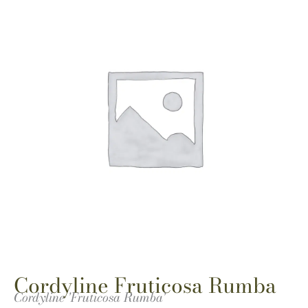
Cordyline Fruticosa Rumba
Cordyline 'Fruticosa Rumba'