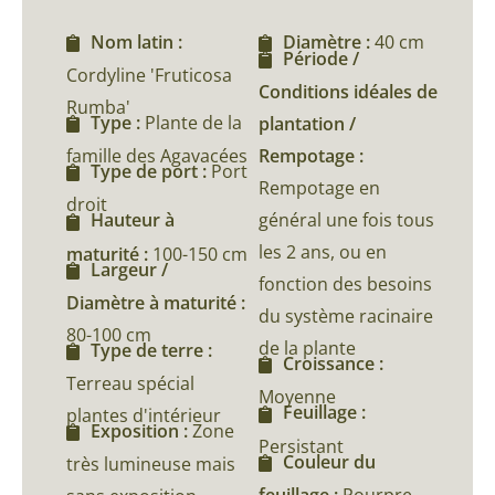
Nom latin :
Diamètre :
40 cm
Période /
Cordyline 'Fruticosa
Conditions idéales de
Rumba'
Type :
Plante de la
plantation /
famille des Agavacées
Rempotage :
Type de port :
Port
Rempotage en
droit
général une fois tous
Hauteur à
les 2 ans, ou en
maturité :
100-150 cm
Largeur /
fonction des besoins
Diamètre à maturité :
du système racinaire
80-100 cm
de la plante
Type de terre :
Croissance :
Terreau spécial
Moyenne
Feuillage :
plantes d'intérieur
Exposition :
Zone
Persistant
Couleur du
très lumineuse mais
feuillage :
Pourpre