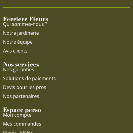
o
b
g
o
e
r
Ferriere Fleurs
k
a
Qui sommes-nous ?
m
Notre jardinerie
Notre équipe
Avis clients
Nos services
Nos garanties
Solutions de paiements
Devis pour les pros
Nos partenaires
Espace perso
Mon compte
Mes commandes
Points fidélité