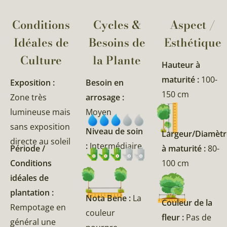
Conditions
Cycles &
Aspect /
Idéales de
Besoins de
Esthétique
Culture
la Plante​
Hauteur à
maturité :
100-
Exposition :
Besoin en
150 cm
Zone très
arrosage :
lumineuse mais
Moyen
sans exposition
Niveau de soin
Largeur/Diamètr
directe au soleil
:
Intermédiaire
Période /
à maturité :
80-
Conditions
100 cm
idéales de
plantation :
Nota Bene :
La
Couleur de la
Rempotage en
couleur
fleur :
Pas de
général une