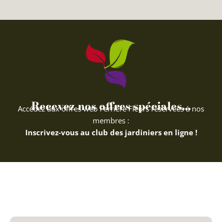
Recevez nos offres spéciales...
Accédez aux offres web Ferriere Fleurs réservées à nos
membres :
Inscrivez-vous au club des jardiniers en ligne !