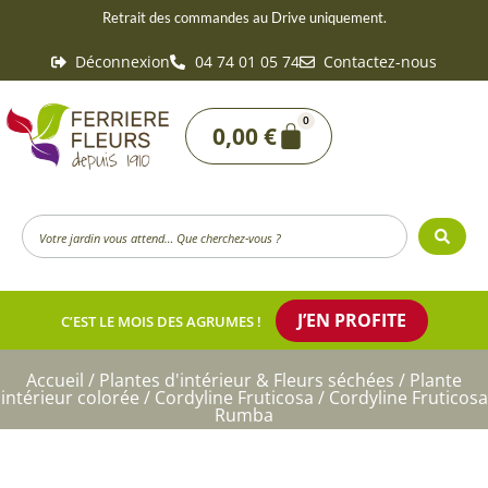
Aller
Retrait des commandes au Drive uniquement.
au
Déconnexion
04 74 01 05 74
Contactez-nous
contenu
0
Panier
0,00
€
Search
...
J’EN PROFITE
C’EST LE MOIS DES AGRUMES !
Accueil
/
Plantes d'intérieur & Fleurs séchées
/
Plante
intérieur colorée
/
Cordyline Fruticosa
/ Cordyline Fruticosa
Rumba