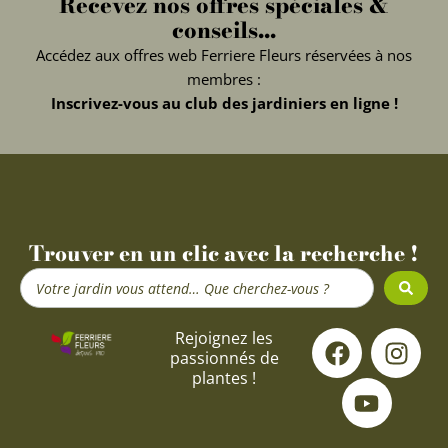
Recevez nos offres spéciales &
conseils...
Accédez aux offres web Ferriere Fleurs réservées à nos
membres :
Inscrivez-vous au club des jardiniers en ligne !
Trouver en un clic avec la recherche !
Search
...
F
Y
I
Rejoignez les
passionnés de
a
o
n
plantes !
c
u
s
e
t
t
b
u
a