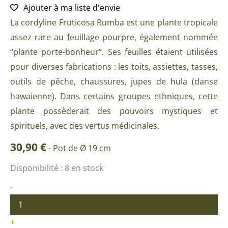
Ajouter à ma liste d'envie
La cordyline Fruticosa Rumba est une plante tropicale
assez rare au feuillage pourpre, également nommée
“plante porte-bonheur”. Ses feuilles étaient utilisées
pour diverses fabrications : les toits, assiettes, tasses,
outils de pêche, chaussures, jupes de hula (danse
hawaienne). Dans certains groupes ethniques, cette
plante possèderait des pouvoirs mystiques et
spirituels, avec des vertus médicinales.
30,90
€
-
Pot de Ø 19 cm
quantité
Disponibilité :
8 en stock
de
Cordyline
-
Fruticosa
Rumba
+